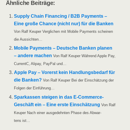
Ähn­li­che Beiträge:
Sup­p­ly Chain Finan­cing /​​ B2B Pay­ments –
Eine gro­ße Chan­ce (nicht nur) für die Ban­ken
Von Ralf Keu­per Ver­gli­chen mit Mobi­le Pay­ments schei­nen
die Aussichten…
Mobi­le Pay­ments – Deut­sche Ban­ken pla­nen
– ande­re machen
Von Ralf Keu­per Wäh­rend Apple Pay,
Cur­rentC, Ali­pay, Pay­Pal und…
Apple Pay – Vor­erst kein Hand­lungs­be­darf für
die Ban­ken?
Von Ralf Keu­per Bei der Ein­schät­zung der
Fol­gen der Einführung…
Spar­kas­sen stei­gen in das E‑Com­­mer­ce-
Geschäft ein – Eine ers­te Ein­schät­zung
Von Ralf
Keu­per Nach einer aus­ge­dehn­ten Pha­se des Abwar­
tens ist…