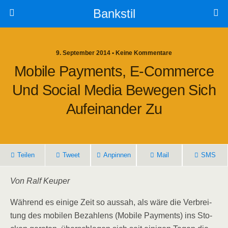
Bankstil
9. September 2014 • Keine Kommentare
Mobi­le Pay­ments, E‑Commerce
Und Social Media Bewe­gen Sich
Auf­ein­an­der Zu
Tei­len
Tweet
Anpin­nen
Mail
SMS
Von Ralf Keuper
Wäh­rend es eini­ge Zeit so aus­sah, als wäre die Ver­brei­
tung des mobi­len Bezah­lens (Mobi­le Pay­ments) ins Sto­