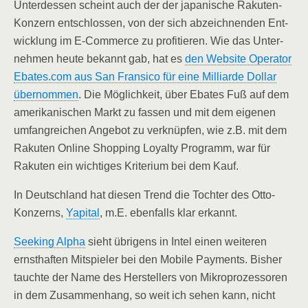
Unter­des­sen scheint auch der der japa­ni­sche Raku­ten-
Kon­zern ent­schlos­sen, von der sich abzeich­nen­den Ent­
wick­lung im E‑Commerce zu pro­fi­tie­ren. Wie das Unter­
neh­men heu­te bekannt gab, hat es
den Web­site Ope­ra­tor
Ebates.com aus San Fran­si­co für eine Mil­li­ar­de Dol­lar
über­nom­men
. Die Mög­lich­keit, über Eba­tes Fuß auf dem
ame­ri­ka­ni­schen Markt zu fas­sen und mit dem eige­nen
umfang­rei­chen Ange­bot zu ver­knüp­fen, wie z.B. mit dem
Raku­ten Online Shop­ping Loyal­ty Pro­gramm, war für
Raku­ten ein wich­ti­ges Kri­te­ri­um bei dem Kauf.
In Deutsch­land hat die­sen Trend die Toch­ter des Otto-
Kon­zerns,
Yapi­tal
, m.E. eben­falls klar erkannt.
See­king Alpha
sieht übri­gens in Intel einen wei­te­ren
ernst­haf­ten Mit­spie­ler bei den Mobi­le Pay­ments. Bis­her
tauch­te der Name des Her­stel­lers von Mikro­pro­zes­so­ren
in dem Zusam­men­hang, so weit ich sehen kann, nicht