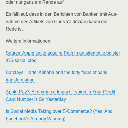
oder nur ganz am Ran­de auf.
Es fällt auf, dass in den Berich­ten von Ban­ken (mit Aus­
nah­me des Arti­kels von Chris Yal­de­zi­an) kaum die
Rede ist.
Wei­te­re Informationen:
Source: Apple set to acqui­re Path in an attempt to bols­ter
iOS social cred
Bar­clays’ Har­te: Ali­baba and the for­ty fears of bank
transformation
Apple Pay’s Ecom­mer­ce Impact: Typ­ing in Your Cre­dit
Card Num­ber is So Yesterday
Is Social Media Taking over E‑Commerce? (Yes, And
Facebook’s Alre­a­dy Winning)