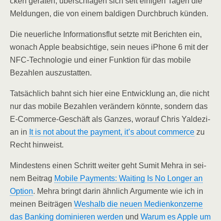
cken gera­ten, über­schla­gen sich seit eini­gen Tagen die
Mel­dun­gen, die von einem bal­di­gen Durch­bruch künden.
Die neu­er­li­che Infor­ma­ti­ons­flut setz­te mit Berich­ten ein,
wonach Apple beab­sich­ti­ge, sein neu­es iPho­ne 6 mit der
NFC-Tech­no­lo­gie und einer Funk­ti­on für das mobi­le
Bezah­len auszustatten.
Tat­säch­lich bahnt sich hier eine Ent­wick­lung an, die nicht
nur das mobi­le Bezah­len ver­än­dern könn­te, son­dern das
E‑Com­mer­ce-Geschäft als Gan­zes, wor­auf Chris Yal­de­zi­
an in
It is not about the pay­ment, it’s about com­mer­ce
zu
Recht hinweist.
Min­des­tens einen Schritt wei­ter geht Sumit Mehra in sei­
nem Bei­trag
Mobi­le Pay­ments: Wai­ting Is No Lon­ger an
Opti­on
. Mehra bringt dar­in ähn­lich Argu­men­te wie ich in
mei­nen Bei­trä­gen
Wes­halb die neu­en Medi­en­kon­zer­ne
das Ban­king domi­nie­ren wer­den
und
War­um es Apple um