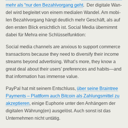
mehr als “nur den Bezahl­vor­gang geht
. Der digi­ta­le Wan­
del wird beglei­tet von einem media­len Wan­del. Am mobi­
len Bezahl­vor­gang hängt deut­lich mehr Geschäft, als auf
den ers­ten Blick ersicht­lich ist. Social Media über­nimmt
dabei für Mehra eine Schlüsselfunktion:
Social media chan­nels are anxious to sup­port com­mer­ce
tran­sac­tions becau­se they need to diver­si­fy their inco­me
streams bey­ond adver­ti­sing. What’s more, they know a
gre­at deal about their users’ pre­fe­ren­ces and habits—and
that infor­ma­ti­on has immense value.
Pay­Pal hat mit sei­nem Ent­schluss,
über sei­ne Brain­tree
Pay­ments – Platt­form auch Bit­co­in als Zah­lungs­mit­tel zu
akzep­tie­ren
, eini­ge Eupho­rie unter den Anhän­gern der
digi­ta­len Währung(en) aus­ge­löst. Auch sonst ist das
Unter­neh­men nicht untätig.