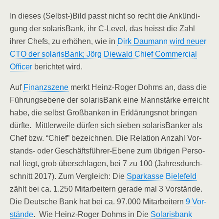
In die­ses (Selbst-)Bild passt nicht so recht die Ankün­di­
gung der sola­ris­Bank, ihr C‑Level, das heisst die Zahl
ihrer Chefs, zu erhö­hen, wie in
Dirk Dau­mann wird neu­er
CTO der sola­ris­Bank; Jörg Die­wald Chief Com­mer­cial
Offi­cer
berich­tet wird.
Auf
Finanz­sze­ne
merkt Heinz-Roger Dohms an, dass die
Füh­rungs­ebe­ne der sola­ris­Bank eine Mann­stär­ke erreicht
habe, die selbst Groß­ban­ken in Erklä­rungs­not brin­gen
dürf­te. Mitt­ler­wei­le dür­fen sich sie­ben sola­ris­Ban­ker als
Chef bzw. “Chief” bezeich­nen. Die Rela­ti­on Anzahl Vor­
stands- oder Geschäfts­füh­rer-Ebe­ne zum übri­gen Per­so­
nal liegt, grob über­schla­gen, bei 7 zu 100 (Jah­res­durch­
schnitt 2017). Zum Ver­gleich: Die
Spar­kas­se Bie­le­feld
zählt bei ca. 1.250 Mit­ar­bei­tern gera­de mal 3 Vor­stän­de.
Die Deut­sche Bank hat bei ca. 97.000 Mit­ar­bei­tern
9 Vor­
stän­de
. Wie Heinz-Roger Dohms in Die
Sola­ris­bank