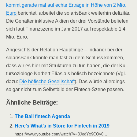
kommt gera­de mal auf ech­te Erträ­ge in Höhe von 2 Mio.
Euro
berich­tet, arbei­tet die sola­ris­Bank wei­ter­hin defi­zi­tär.
Die Gehäl­ter inklu­si­ve Akti­en der drei Vor­stän­de belie­fen
sich laut Finanz­sze­ne im Jahr 2017 auf respek­ta­ble 1,4
Mio. Euro.
Ange­sichts der Rela­ti­on Häupt­lin­ge – India­ner bei der
sola­ris­Bank könn­te man fast zu dem Schluss kom­men,
dass wir es hier mit Struk­tu­ren zu tun haben, die der Kul­
tur­so­zio­lo­ge Nor­bert Eli­as als höfisch bezeich­ne­te (Vgl.
dazu:
Die höfi­sche Gesell­schaft
). Das wür­de aller­dings
so gar nicht zum Selbst­bild der Fin­tech-Sze­ne passen.
Ähn­li­che Beiträge:
The Bali fin­tech Agen­da
…
Here’s What’s in Store for Fin­tech in 2019
https://www.youtube.com/watch?v=3JodYx9COy0…