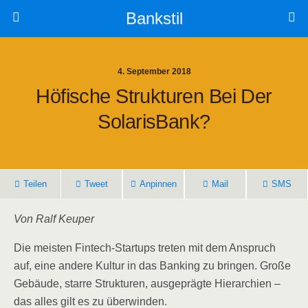
Bankstil
4. September 2018
Höfi­sche Struk­tu­ren Bei Der
SolarisBank?
Tei­len
Tweet
Anpin­nen
Mail
SMS
Von Ralf Keuper
Die meis­ten Fin­tech-Start­ups tre­ten mit dem Anspruch
auf, eine ande­re Kul­tur in das Ban­king zu brin­gen. Gro­ße
Gebäu­de, star­re Struk­tu­ren, aus­ge­präg­te Hier­ar­chien –
das alles gilt es zu überwinden.