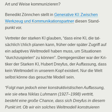
Art und Wei­se kommunizieren?
Bene­dikt Zönn­chen stellt in
Gene­ra­ti­ve KI: Zwi­schen
Werk­zeug und Kom­mu­ni­ka­ti­ons­part­ner
die­sen Stand­
punkt vor.
Ver­tre­ter der star­ken KI glau­ben, “dass eine KI, die tat­
säch­lich ̈chlich pla­nen kann, frü­her oder spä­ter Zugriff auf
ein adap­ti­ves Welt­mo­dell haben muss, um Situa­tio­nen
”durch­zu­spie­len“ zu kön­nen”. Dem­ge­gen­über war der Kri­
ti­ker der Star­ken KI, Hubert Drey­fus, der Auf­fas­sung, dass
kein Welt­mo­dell in unse­rem Kopf exis­tiert. Nur die Welt
selbst kön­ne das gesuch­te Modell sein.
“Folgt man jedoch einer kon­struk­ti­vis­ti­schen Auf­fas­sung,
wie sie etwa Niklas Luh­mann (1927–1998) ver­tritt,
besteht eine gro­ße Chan­ce, dass sich Drey­fus in die­sem
Punkt irrt. Ob wir ein sol­ches Welt­mo­dell kon­stru­ie­ren