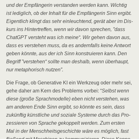
und der Emp­fän­ge­rin ver­stan­den wer­den kann. Wich­tig
ist ledig­lich, ob der Inhalt für die Emp­fän­ge­rin Sinn ergibt.
Eigent­lich klingt das sehr ein­leuch­tend, gerät aber im Dis­
kurs ins Hin­ter­tref­fen, wenn wir davon spre­chen, ”dass
ChatGPT ver­steht was ich mei­ne“. Wir gehen davon aus,
dass es ver­ste­hen muss, da es andern­falls kei­ne Ant­wort
geben könn­te, aus der ich Sinn kon­stru­ie­ren kann. Den
Begriff ”ver­ste­hen“ soll­te man des­halb, wenn über­haupt,
nur meta­pho­risch nutzen”.
Die Fra­ge, ob Gene­ra­ti­ve KI ein Werk­zeug oder mehr sei,
gehe daher am Kern des Pro­blems vor­bei: “
Selbst wenn
die­se (gro­ße Sprach­mo­del­le) eben nicht ver­ste­hen, was
am ande­ren Ende Sinn ergibt, so könn­te es sein, dass
zukünf­tig künst­li­che und sozia­le Sys­te­me durch das Pro­
zes­sie­ren von Spra­che gekop­pelt wer­den. Zum ers­ten
Mal in der Mensch­heits­ge­schich­te wäre es mög­lich, fast