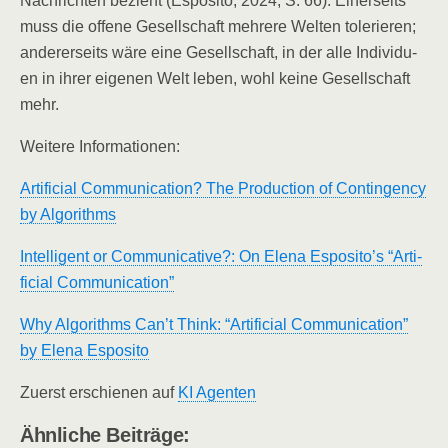
Nach­rich­ten bezieht (Espo­si­to, 2024, S. 66). Einer­seits
muss die offe­ne Gesell­schaft meh­re­re Wel­ten tole­rie­ren;
ande­rer­seits wäre eine Gesell­schaft, in der alle Indi­vi­du­
en in ihrer eige­nen Welt leben, wohl kei­ne Gesell­schaft
mehr.
Wei­te­re Informationen:
Arti­fi­ci­al Com­mu­ni­ca­ti­on? The Pro­duc­tion of Con­tin­gen­cy
by Algorithms
Intel­li­gent or Com­mu­ni­ca­ti­ve?: On Ele­na Esposito’s “Arti­
fi­ci­al Communication”
Why Algo­rith­ms Can’t Think: “Arti­fi­ci­al Com­mu­ni­ca­ti­on”
by Ele­na Esposito
Zuerst erschie­nen auf
KI Agen­ten
Ähn­li­che Beiträge: