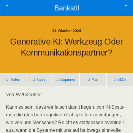
Bankstil
24. Oktober 2024
Gene­ra­ti­ve KI: Werk­zeug Oder
Kommunikationspartner?
Tei­len
Tweet
Anpin­nen
Mail
SMS
Von Ralf Keuper
Kann es sein, dass wir falsch damit lie­gen, von KI-Sys­te­
men die glei­chen kogni­ti­ven Fähig­kei­ten zu ver­lan­gen,
wie von uns Men­schen? Reicht es statt­des­sen even­tu­ell
aus, wenn die Sys­te­me mit uns auf halb­wegs sinn­vol­le