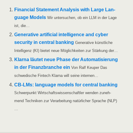
Finan­cial State­ment Ana­ly­sis with Lar­ge Lan­
guage Models
Wir unter­su­chen, ob ein LLM in der Lage
ist, die…
Gene­ra­ti­ve arti­fi­ci­al intel­li­gence and cyber
secu­ri­ty in cen­tral ban­king
Gene­ra­ti­ve künst­li­che
Intel­li­genz (KI) bie­tet neue Mög­lich­kei­ten zur Stär­kung der…
Klar­na läu­tet neue Pha­se der Auto­ma­ti­sie­rung
in der Finanz­bran­che ein
Von Ralf Keu­per Das
schwe­di­sche Fin­tech Klar­na will sei­ne internen…
CB-LMs: lan­guage models for cen­tral ban­king
Schwer­punkt Wirt­schafts­wis­sen­schaft­ler wen­den zuneh­
mend Tech­ni­ken zur Ver­ar­bei­tung natür­li­cher Spra­che (NLP)
…