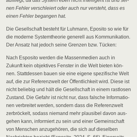
auf­fliegt, da das Sys­tem eben nicht intel­li­gent ist und sei­
nen Feh­ler ver­schlei­ert oder auch nur ver­steht, dass es
einen Feh­ler began­gen hat.
Die Gesell­schaft besteht für Luh­mann, Epo­si­to so wie für
die moder­ne Sys­tem­theo­rie gene­rell aus Kom­mu­ni­ka­ti­on.
Der Ansatz hat jedoch sei­ne Gren­zen bzw. Tücken:
Nach Espo­si­to wer­den die Mas­sen­me­di­en auch in
Zukunft kein objek­ti­ves Fens­ter in die Welt bie­ten kön­
nen. Statt­des­sen bau­en sie eine eige­ne spe­zi­fi­sche Welt
auf, die zur Refe­renz­welt der Öffent­lich­keit wird. Die­se ist
nicht belie­big und hält die Gesell­schaft in einem rast­lo­sen
Zustand. Die Gefahr ist nicht nur, dass fal­sche Infor­ma­tio­
nen ver­brei­tet wer­den, son­dern dass die Refe­renz­welt
zer­brö­ckelt, sodass nie­mand mehr plau­si­bel davon aus­
ge­hen kann, infor­miert zu sein und einer Gemein­schaft
von Men­schen anzu­ge­hö­ren, die sich auf die­sel­ben