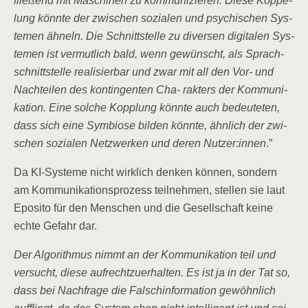
flie­ßend mit Maschi­nen zu kom­mu­ni­zie­ren. Die­se Kop­pe­
lung könn­te der zwi­schen sozia­len und psy­chi­schen Sys­
te­men ähneln. Die Schnitt­stel­le zu diver­sen digi­ta­len Sys­
te­men ist ver­mut­lich bald, wenn gewünscht, als Sprach­
schnitt­stel­le rea­li­sier­bar und zwar mit all den Vor- und
Nach­tei­len des kon­tin­gen­ten Cha- rak­ters der Kom­mu­ni­
ka­ti­on. Eine sol­che Kopp­lung könn­te auch bedeu­te­ten,
dass sich eine Sym­bio­se bil­den könn­te, ähn­lich der zwi­
schen sozia­len Netz­wer­ken und deren Nutzer:innen
.”
Da KI-Sys­te­me nicht wirk­lich den­ken kön­nen, son­dern
am Kom­mu­ni­ka­ti­ons­pro­zess teil­neh­men, stel­len sie laut
Epo­si­to für den Men­schen und die Gesell­schaft kei­ne
ech­te Gefahr dar.
Der Algo­rith­mus nimmt an der Kom­mu­ni­ka­ti­on teil und
ver­sucht, die­se auf­recht­zu­er­hal­ten. Es ist ja in der Tat so,
dass bei Nach­fra­ge die Falsch­in­for­ma­ti­on gewöhn­lich