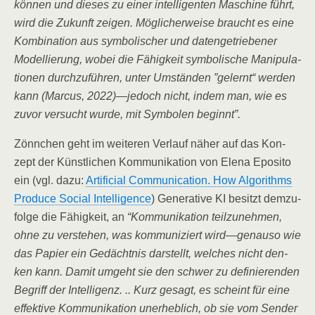
kön­nen und die­ses zu einer intel­li­gen­ten Maschi­ne führt,
wird die Zukunft zei­gen. Mög­li­cher­wei­se braucht es eine
Kom­bi­na­ti­on aus sym­bo­li­scher und daten­ge­trie­be­ner
Model­lie­rung, wobei die Fähig­keit sym­bo­li­sche Mani­pu­la­
tio­nen durch­zu­füh­ren, unter Umstän­den ”gelernt“ wer­den
kann (Mar­cus, 2022)—jedoch nicht, indem man, wie es
zuvor ver­sucht wur­de, mit Sym­bo­len beginnt”.
Zönn­chen geht im wei­te­ren Ver­lauf näher auf das Kon­
zept der Künst­li­chen Kom­mu­ni­ka­ti­on von Ele­na Epo­si­to
ein (vgl. dazu:
Arti­fi­ci­al Com­mu­ni­ca­ti­on. How Algo­rith­ms
Pro­du­ce Social Intel­li­gence
) Gene­ra­ti­ve KI besitzt dem­zu­
fol­ge die Fähig­keit, an
“Kom­mu­ni­ka­ti­on teil­zu­neh­men,
ohne zu ver­ste­hen, was kom­mu­ni­ziert wird—genauso wie
das Papier ein Gedächt­nis dar­stellt, wel­ches nicht den­
ken kann. Damit umgeht sie den schwer zu defi­nie­ren­den
Begriff der Intel­li­genz. .. Kurz gesagt, es scheint für eine
effek­ti­ve Kom­mu­ni­ka­ti­on uner­heb­lich, ob sie vom Sen­der