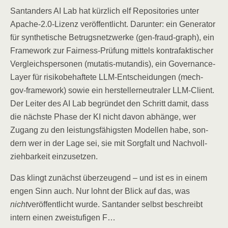
San­tan­ders AI Lab hat kürz­lich elf Repo­si­to­ries unter
Apache‑2.0‑Lizenz ver­öf­fent­licht. Dar­un­ter: ein Gene­ra­tor
für syn­the­ti­sche Betrugs­netz­wer­ke (gen-fraud-graph), ein
Frame­work zur Fair­ness-Prü­fung mit­tels kon­tra­fak­ti­scher
Ver­gleichs­per­so­nen (muta­tis-mut­an­dis), ein Gover­nan­ce-
Lay­er für risi­ko­be­haf­te­te LLM-Ent­schei­dun­gen (mech-
gov-frame­work) sowie ein her­stel­ler­neu­tra­ler LLM-Cli­ent.
Der Lei­ter des AI Lab begrün­det den Schritt damit, dass
die nächs­te Pha­se der KI nicht davon abhän­ge, wer
Zugang zu den leis­tungs­fä­higs­ten Model­len habe, son­
dern wer in der Lage sei, sie mit Sorg­falt und Nach­voll­
zieh­bar­keit einzusetzen.
Das klingt zunächst über­zeu­gend – und ist es in einem
engen Sinn auch. Nur lohnt der Blick auf das, was
nicht
ver­öf­fent­licht wur­de. San­tan­der selbst beschreibt
intern einen zwei­stu­fi­gen F…