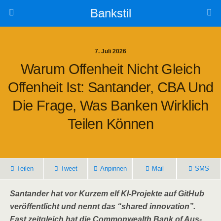
Bankstil
7. Juli 2026
War­um Offen­heit Nicht Gleich
Offen­heit Ist: San­tan­der, CBA Und
Die Fra­ge, Was Ban­ken Wirk­lich
Tei­len Können
Tei­len
Tweet
Anpin­nen
Mail
SMS
San­tan­der hat vor Kur­zem elf KI-Pro­jek­te auf Git­Hub
ver­öf­fent­licht und nennt das “shared inno­va­ti­on”.
Fast zeit­gleich hat die Com­mon­wealth Bank of Aus­