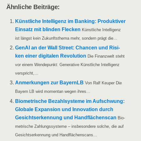
Ähn­li­che Beiträge:
Künst­li­che Intel­li­genz im Ban­king: Pro­duk­ti­ver
Ein­satz mit blin­den Fle­cken
Künst­li­che Intel­li­genz
ist längst kein Zukunfts­the­ma mehr, son­dern prägt die…
GenAI an der Wall Street: Chan­cen und Risi­
ken einer digi­ta­len Revo­lu­ti­on
Die Finanz­welt steht
vor einem Wen­de­punkt: Gene­ra­ti­ve Künst­li­che Intel­li­genz
verspricht,…
Anmer­kun­gen zur Bay­ern­LB
Von Ralf Keu­per Die
Bay­ern LB wird momen­tan wegen ihres…
Bio­me­tri­sche Bezahl­sys­te­me im Auf­schwung:
Glo­ba­le Expan­si­on und Inno­va­ti­on durch
Gesichts­er­ken­nung und Hand­flä­chen­scan
Bio­
me­tri­sche Zah­lungs­sys­te­me – ins­be­son­de­re sol­che, die auf
Gesichts­er­ken­nung und Handflächenscans…