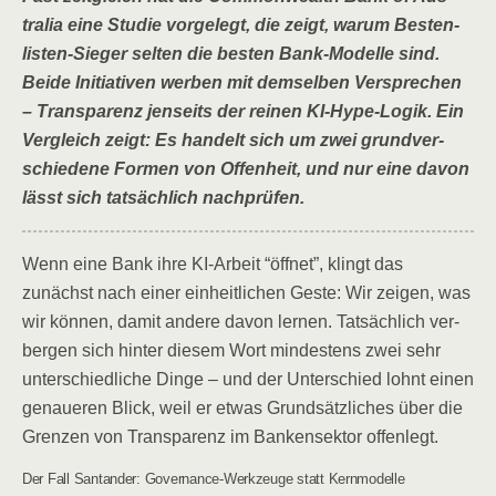
tra­lia eine Stu­die vor­ge­legt, die zeigt, war­um Bes­ten­
lis­ten-Sie­ger sel­ten die bes­ten Bank-Model­le sind.
Bei­de Initia­ti­ven wer­ben mit dem­sel­ben Ver­spre­chen
– Trans­pa­renz jen­seits der rei­nen KI-Hype-Logik. Ein
Ver­gleich zeigt: Es han­delt sich um zwei grund­ver­
schie­de­ne For­men von Offen­heit, und nur eine davon
lässt sich tat­säch­lich nachprüfen.
Wenn eine Bank ihre KI-Arbeit “öff­net”, klingt das
zunächst nach einer ein­heit­li­chen Ges­te: Wir zei­gen, was
wir kön­nen, damit ande­re davon ler­nen. Tat­säch­lich ver­
ber­gen sich hin­ter die­sem Wort min­des­tens zwei sehr
unter­schied­li­che Din­ge – und der Unter­schied lohnt einen
genaue­ren Blick, weil er etwas Grund­sätz­li­ches über die
Gren­zen von Trans­pa­renz im Ban­ken­sek­tor offenlegt.
Der Fall San­tan­der: Gover­nan­ce-Werk­zeu­ge statt Kernmodelle