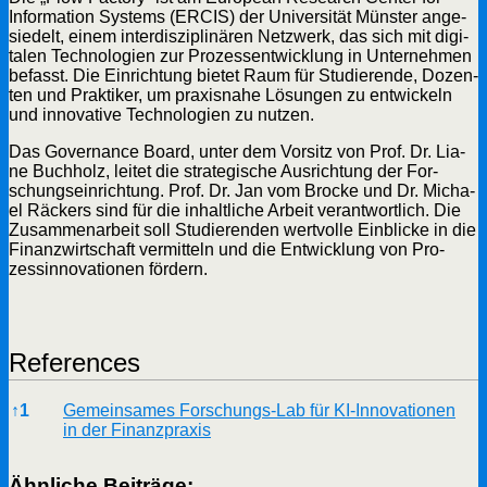
Infor­ma­ti­on Sys­tems (ERCIS) der Uni­ver­si­tät Müns­ter ange­
sie­delt, einem inter­dis­zi­pli­nä­ren Netz­werk, das sich mit digi­
ta­len Tech­no­lo­gien zur Pro­zess­ent­wick­lung in Unter­neh­men
befasst. Die Ein­rich­tung bie­tet Raum für Stu­die­ren­de, Dozen­
ten und Prak­ti­ker, um pra­xis­na­he Lösun­gen zu ent­wi­ckeln
und inno­va­ti­ve Tech­no­lo­gien zu nutzen.
Das Gover­nan­ce Board, unter dem Vor­sitz von Prof. Dr. Lia­
ne Buch­holz, lei­tet die stra­te­gi­sche Aus­rich­tung der For­
schungs­ein­rich­tung. Prof. Dr. Jan vom Bro­cke und Dr. Micha­
el Räckers sind für die inhalt­li­che Arbeit ver­ant­wort­lich. Die
Zusam­men­ar­beit soll Stu­die­ren­den wert­vol­le Ein­bli­cke in die
Finanz­wirt­schaft ver­mit­teln und die Ent­wick­lung von Pro­
zess­in­no­va­tio­nen fördern.
Refe­ren­ces
Refe­ren­ces
↑
1
Gemein­sa­mes For­schungs-Lab für KI-Inno­va­tio­nen
in der Finanzpraxis
Ähn­li­che Beiträge: