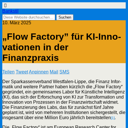
Bankstil
10. März 2025
„Flow Fac­to­ry” für KI-Inno­
va­tio­nen in der
Finanzpraxis
Tei­len
Tweet
Anpin­nen
Mail
SMS
Der Spar­kas­sen­ver­band West­fa­len-Lip­pe, die Finanz Infor­
ma­tik und wei­te­re Part­ner haben kürz­lich die „Flow Fac­to­ry“
gegrün­det, ein gemein­sa­mes Labor für Künst­li­che Intel­li­genz
(KI), das sich der Erfor­schung von KI zur Trans­for­ma­ti­on und
Inno­va­ti­on von Pro­zes­sen in der Finanz­wirt­schaft wid­met.
Die Finan­zie­rung des Labs, das für zunächst fünf Jah­re
geplant ist, wird von meh­re­ren Insti­tu­tio­nen sicher­ge­stellt, die
ins­ge­samt über eine Mil­li­on Euro jähr­lich bereit­stel­len
.
[1]
Die „Flow Fac­to­ry“ ist am Euro­pean Rese­arch Cen­ter for