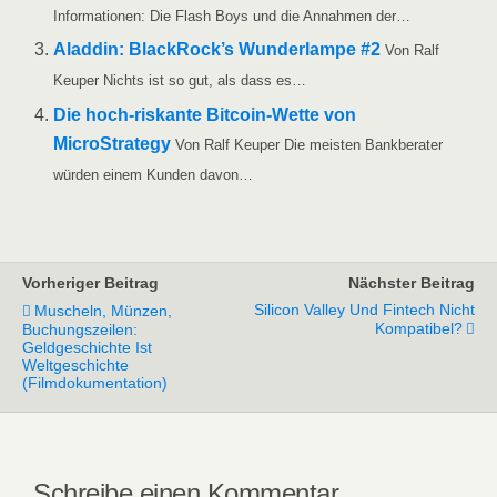
Infor­ma­tio­nen: Die Flash Boys und die Annah­men der…
Alad­din: BlackRock’s Wun­der­lam­pe #2
Von Ralf
Keu­per Nichts ist so gut, als dass es…
Die hoch-ris­­kan­­te Bit­­co­in-Wet­­te von
MicroStra­tegy
Von Ralf Keu­per Die meis­ten Bank­be­ra­ter
wür­den einem Kun­den davon…
Vorheriger Beitrag
Nächster Beitrag
Silicon Valley Und Fintech Nicht
Muscheln, Münzen,
Kompatibel?
Buchungszeilen:
Geldgeschichte Ist
Weltgeschichte
(Filmdokumentation)
Schreibe einen Kommentar