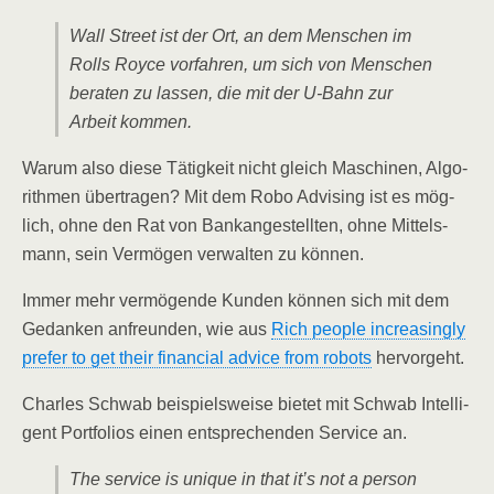
Wall Street ist der Ort, an dem Men­schen im
Rolls Roy­ce vor­fah­ren, um sich von Men­schen
bera­ten zu las­sen, die mit der U‑Bahn zur
Arbeit kommen.
War­um also die­se Tätig­keit nicht gleich Maschi­nen, Algo­
rith­men über­tra­gen? Mit dem Robo Advi­sing ist es mög­
lich, ohne den Rat von Bank­an­ge­stell­ten, ohne Mit­tels­
mann, sein Ver­mö­gen ver­wal­ten zu können.
Immer mehr ver­mö­gen­de Kun­den kön­nen sich mit dem
Gedan­ken anfreun­den, wie aus
Rich peo­p­le incre­asing­ly
pre­fer to get their finan­cial advice from robots
hervorgeht.
Charles Schwab bei­spiels­wei­se bie­tet mit Schwab Intel­li­
gent Port­fo­li­os einen ent­spre­chen­den Ser­vice an.
The ser­vice is uni­que in that it’s not a per­son