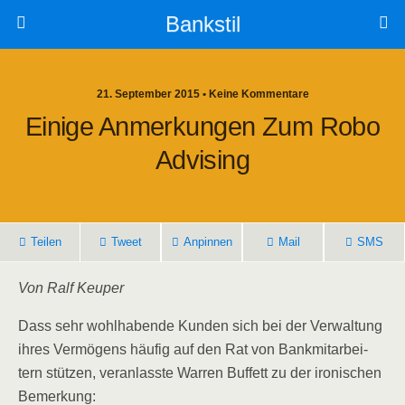
Bankstil
21. September 2015 • Keine Kommentare
Eini­ge Anmer­kun­gen Zum Robo
Advising
Tei­len
Tweet
Anpin­nen
Mail
SMS
Von Ralf Keuper
Dass sehr wohl­ha­ben­de Kun­den sich bei der Ver­wal­tung
ihres Ver­mö­gens häu­fig auf den Rat von Bank­mit­ar­bei­
tern stüt­zen, ver­an­lass­te War­ren Buf­fett zu der iro­ni­schen
Bemerkung: