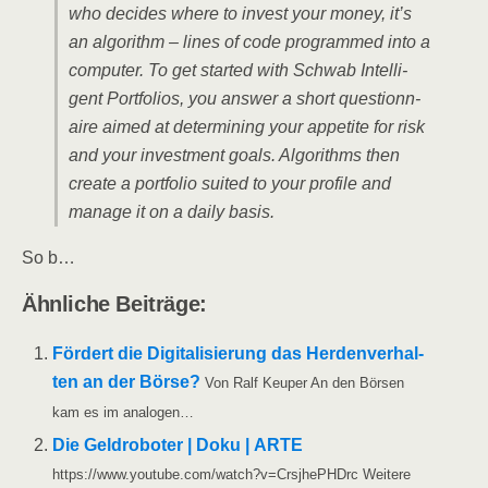
who deci­des whe­re to invest your money, it’s
an algo­rithm – lines of code pro­grammed into a
com­pu­ter. To get star­ted with Schwab Intel­li­
gent Port­fo­li­os, you ans­wer a short ques­ti­on­n­
aire aimed at deter­mi­ning your appe­ti­te for risk
and your invest­ment goals. Algo­rith­ms then
crea­te a port­fo­lio sui­ted to your pro­fi­le and
mana­ge it on a dai­ly basis.
So b…
Ähn­li­che Beiträge:
För­dert die Digi­ta­li­sie­rung das Her­den­ver­hal­
ten an der Bör­se?
Von Ralf Keu­per An den Bör­sen
kam es im analogen…
Die Geld­ro­bo­ter | Doku | ARTE
https://www.youtube.com/watch?v=CrsjhePHDrc Wei­te­re