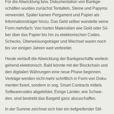
Für die Abwick­lung bzw. Doku­men­ta­ti­on von Bank­ge­
schäf­ten wur­den zunächst Ton­ta­feln, Stei­ne und Papy­ros
ver­wen­det. Spä­ter kamen Per­ga­ment und Papier als
Infor­ma­ti­ons­trä­ger hin­zu. Das Geld sel­ber wan­del­te sei­ne
Form mehr­fach: Von har­ten Mate­ria­li­en wie Gold oder Sil­
ber über das Papier bis hin zu elek­tro­ni­schen Codes.
Schecks, Über­wei­sungs­trä­ger und Wech­sel waren noch
bis vor eini­gen Jah­ren weit verbreitet.
Heu­te ver­läuft die Abwick­lung der Bank­ge­schäf­te wei­test­
ge­hend elek­tro­nisch. Bald könn­te mit der Block­chain und
den digi­ta­len Wäh­run­gen eine neue Pha­se begin­nen.
Ver­trä­ge wer­den nicht mehr schrift­lich in Form von Doku­
men­ten fixiert, son­dern in sog. Smart Con­tracts mit­tels
Soft­ware­codes abge­bil­det. Eini­ge Län­der, wie Schwe­
den, sind bestrebt das Bar­geld ganz abzuschaffen.
In der Sum­me zeich­net sich hier ein tief­grei­fen­der Stil­