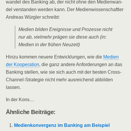
wan­del des Ban­king ab, der nicht ohne den Medi­en­wan­
del ver­stan­den wer­den kann. Der Medi­en­wis­sen­schaft­ler
Andre­as Würg­ler schreibt:
Medi­en bil­den Ereig­nis­se und Pro­zes­se nicht
nur ab, viel­mehr prä­gen sie die­se auch (in:
Medi­en in der frü­hen Neuzeit)
Hin­zu kom­men neue­re Ent­wick­lun­gen, wie die
Medi­en
der Koope­ra­ti­on
, die ganz ande­re Anfor­de­run­gen an das
Ban­king stel­len, wie sie sich auch mit der bes­ten Cross-
Chan­nel-Stra­te­gie nicht mehr aus­rei­chend abbil­den
lassen.
In der Kons…
Ähn­li­che Beiträge:
Medi­en­kon­ver­genz im Ban­king am Bei­spiel