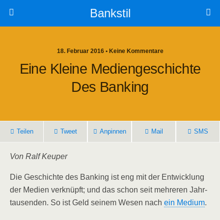
Bankstil
18. Februar 2016 • Keine Kommentare
Eine Klei­ne Medi­en­ge­schich­te
Des Banking
Tei­len
Tweet
Anpin­nen
Mail
SMS
Von Ralf Keuper
Die Geschich­te des Ban­king ist eng mit der Ent­wick­lung
der Medi­en ver­knüpft; und das schon seit meh­re­ren Jahr­
tau­sen­den. So ist Geld sei­nem Wesen nach
ein Medi­um
.