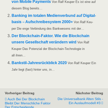
von Mobi­le Pay­ments
Von Ralf Keu­per Es ist eine auf
die­sem Blog bereits…
Ban­king im tota­len Medi­en­ver­bund auf Digi­tal­
ba­sis – Auf­schrei­be­sys­tem 2000+
Von Ralf Keu­
per Die enge Ver­bin­dung des Bank­we­sens mit der…
Der Block­chain-Fak­­tor. Wie die Block­chain
unse­re Gesell­schaft ver­än­dern wird
Von Ralf
Keu­per Das Poten­zi­al der Block­chain-Tech­­no­­lo­­gie in
all ihren…
Ban­k­­stil-Jah­­res­rück­­blick 2020
Von Ralf Keu­per Ein
Jahr liegt (fast) hin­ter uns, in…
Vorheriger Beitrag
Nächster Beitrag
Die Universalbank Alten Stils -
Auch Bei Der Blockchain
Ein Auslaufmodell #3
Bleibt Der Menschliche Faktor
Der Entscheidende