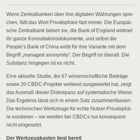
Wenn Zen­tral­ban­ken über ihre digi­ta­len Wäh­run­gen spre­
chen, fällt das Wort Pri­vat­sphä­re fast immer. Die Euro­päi­
sche Zen­tral­bank betont sie, die Bank of Eng­land wid­met
ihr gan­ze Kon­sul­ta­ti­ons­do­ku­men­te, und selbst die
People’s Bank of Chi­na wirbt für ihre Vari­an­te mit dem
Begriff „mana­ged anony­mi­ty”. Der Begriff ist über­all. Die
Sub­stanz hin­ge­gen ist es nicht.
Eine aktu­el­le Stu­die, die 67 wis­sen­schaft­li­che Bei­trä­ge
sowie 20 CBDC-Pro­jek­te welt­weit aus­ge­wer­tet hat, zeigt
das Aus­maß die­ser Dis­kre­panz auf sys­te­ma­ti­sche Wei­se.
Das Ergeb­nis lässt sich in einem Satz zusam­men­fas­sen:
Die tech­ni­schen Werk­zeu­ge für ech­te Nut­zer-Pri­vat­sphä­
re exis­tie­ren – sie wer­den bei CBDCs nur kon­se­quent
nicht eingesetzt.
Der Werk­zeug­kas­ten liegt bereit