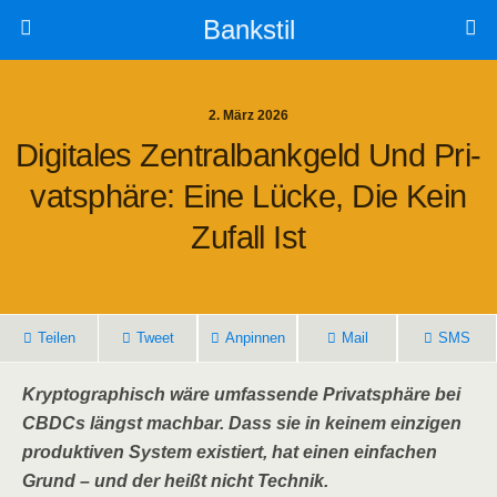
Bankstil
2. März 2026
Digi­ta­les Zen­tral­bank­geld Und Pri­
Vat­sphä­re: Eine Lücke, Die Kein
Zufall Ist
Tei­len
Tweet
Anpin­nen
Mail
SMS
Kryp­to­gra­phisch wäre umfas­sen­de Pri­vat­sphä­re bei
CBDCs längst mach­bar. Dass sie in kei­nem ein­zi­gen
pro­duk­ti­ven Sys­tem exis­tiert, hat einen ein­fa­chen
Grund – und der heißt nicht Technik.