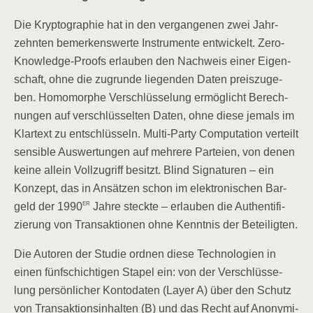
Die Kryp­to­gra­phie hat in den ver­gan­ge­nen zwei Jahr­
zehn­ten bemer­kens­wer­te Instru­men­te ent­wi­ckelt. Zero-
Know­ledge-Pro­ofs erlau­ben den Nach­weis einer Eigen­
schaft, ohne die zugrun­de lie­gen­den Daten preis­zu­ge­
ben. Homo­mor­phe Ver­schlüs­se­lung ermög­licht Berech­
nun­gen auf ver­schlüs­sel­ten Daten, ohne die­se jemals im
Klar­text zu ent­schlüs­seln. Mul­ti-Par­ty Com­pu­ta­ti­on ver­teilt
sen­si­ble Aus­wer­tun­gen auf meh­re­re Par­tei­en, von denen
kei­ne allein Voll­zu­griff besitzt. Blind Signa­tu­ren – ein
Kon­zept, das in Ansät­zen schon im elek­tro­ni­schen Bar­
er
geld der 1990
Jah­re steck­te – erlau­ben die Authen­ti­fi­
zie­rung von Trans­ak­tio­nen ohne Kennt­nis der Beteiligten.
Die Autoren der Stu­die ord­nen die­se Tech­no­lo­gien in
einen fünf­schich­ti­gen Sta­pel ein: von der Ver­schlüs­se­
lung per­sön­li­cher Kon­to­da­ten (Lay­er A) über den Schutz
von Trans­ak­ti­ons­in­hal­ten (B) und das Recht auf Anony­mi­