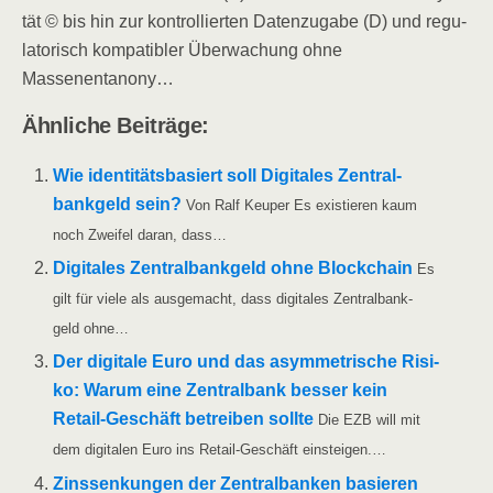
tät © bis hin zur kon­trol­lier­ten Daten­zu­ga­be (D) und regu­
la­to­risch kom­pa­ti­bler Über­wa­chung ohne
Massenentanony…
Ähn­li­che Beiträge:
Wie iden­ti­täts­ba­siert soll Digi­ta­les Zen­tral­
bank­geld sein?
Von Ralf Keu­per Es exis­tie­ren kaum
noch Zwei­fel dar­an, dass…
Digi­ta­les Zen­tral­bank­geld ohne Block­chain
Es
gilt für vie­le als aus­ge­macht, dass digi­ta­les Zen­tral­bank­
geld ohne…
Der digi­ta­le Euro und das asym­me­tri­sche Risi­
ko: War­um eine Zen­tral­bank bes­ser kein
Retail-Geschäft betrei­ben soll­te
Die EZB will mit
dem digi­ta­len Euro ins Retail-Geschäft einsteigen.…
Zins­sen­kun­gen der Zen­tral­ban­ken basie­ren