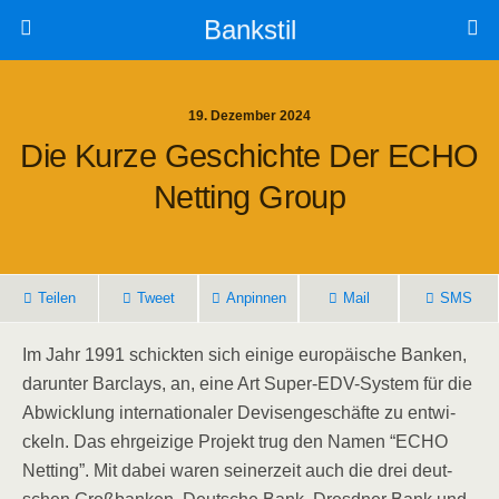
Bankstil
19. Dezember 2024
Die Kur­ze Geschich­te Der ECHO
Net­ting Group
Tei­len
Tweet
Anpin­nen
Mail
SMS
Im Jahr 1991 schick­ten sich eini­ge euro­päi­sche Ban­ken,
dar­un­ter Bar­clays, an, eine Art Super-EDV-Sys­tem für die
Abwick­lung inter­na­tio­na­ler Devi­sen­ge­schäf­te zu ent­wi­
ckeln. Das ehr­gei­zi­ge Pro­jekt trug den Namen “ECHO
Net­ting”. Mit dabei waren sei­ner­zeit auch die drei deut­