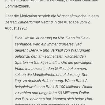
schen Groß­ban­ken, Deut­sche Bank, Dresd­ner Bank und
Commerzbank.
Über die Moti­va­ti­on schrieb die Wirt­schafts­wo­che in dem
Bei­trag
Zau­ber­for­mel Net­ting
in der Aus­ga­be vom 2.
August 1991:
Eine Umstruk­tu­rie­rung tut Not. Denn im Devi­
sen­han­del wird ein immer grö­ße­res Rad
gedreht. Der An- und Ver­kauf von Wäh­run­gen
gehört zu den am schnells­ten wach­sen­den
Spar­ten im Bank­ge­schäft. .. Um die gewal­ti­gen
Volu­mi­na bes­ser in den Griff zu bekom­men,
set­zen die Markt­teil­neh­mer auf das sog. Set­
ting- zu deutsch Auf­rech­nung. Wenn Bank A
bei­spiels­wei­se an Bank B 100 Mil­lio­nen Dol­lar
zu zah­len und umge­kehrt 60 Mil­lio­nen Dol­lar
von B zu erwar­ten hat, könn­ten sich bei­de Han­