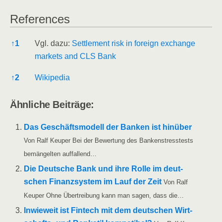
Refe­ren­ces
Refe­ren­ces
↑
1
Vgl. dazu:
Sett­le­ment risk in for­eign exch­an­ge
mar­kets and CLS Bank
↑
2
Wiki­pe­dia
Ähn­li­che Beiträge:
Das Geschäfts­mo­dell der Ban­ken ist hin­über
Von Ralf Keu­per Bei der Bewer­tung des Ban­ken­stress­tests
bemän­gel­ten auffallend…
Die Deut­sche Bank und ihre Rol­le im deut­
schen Finanz­sys­tem im Lauf der Zeit
Von Ralf
Keu­per Ohne Über­trei­bung kann man sagen, dass die…
Inwie­weit ist Fin­tech mit dem deut­schen Wir­t­­