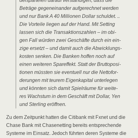
dels­par­tei­en dar­auf ver­stän­di­gen, dass die
Beträ­ge gegen­ein­an­der auf­ge­rech­net wer­den
und nur Bank A 40 Mil­lio­nen Dol­lar schul­det. ..
Die Vor­tei­le lie­gen auf der Hand. Mit Set­ting
las­sen sich die Trans­ak­ti­ons­zah­len – im obi­
gen Fall wür­den zwei Geschäf­te durch ein ein­
zi­ge ersetzt – und damit auch die Abwick­lungs­
kos­ten sen­ken. Die Ban­ken hof­fen noch auf
einen wei­te­ren Spar­ef­fekt. Statt der Brut­to­po­si­
tio­nen müss­ten sie even­tu­ell nur die Netto­for­
de­run­gen mit teu­rem Eigen­ka­pi­tal unter­le­gen
und könn­ten sich damit Spiel­räu­me für wei­te­
res Wachs­tum in dem Geschäft mit Dol­lar, Yen
und Ster­ling eröffnen.
Zu dem Zeit­punkt hat­ten die Citi­bank mit Fxnet und die
Cha­se Bank mit Cha­se­net­ting bereits ent­spre­chen­de
Sys­te­me im Ein­satz. Jedoch führ­ten deren Sys­te­me die