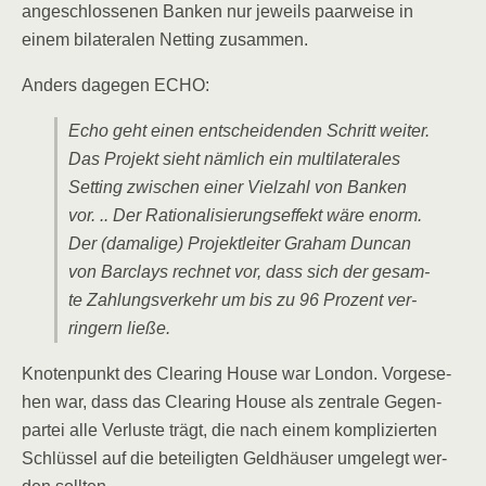
ange­schlos­se­nen Ban­ken nur jeweils paar­wei­se in
einem bila­te­ra­len Net­ting zusammen.
Anders dage­gen ECHO:
Echo geht einen ent­schei­den­den Schritt wei­ter.
Das Pro­jekt sieht näm­lich ein mul­ti­la­te­ra­les
Set­ting zwi­schen einer Viel­zahl von Ban­ken
vor. .. Der Ratio­na­li­sie­rungs­ef­fekt wäre enorm.
Der (dama­li­ge) Pro­jekt­lei­ter Gra­ham Dun­can
von Bar­clays rech­net vor, dass sich der gesam­
te Zah­lungs­ver­kehr um bis zu 96 Pro­zent ver­
rin­gern ließe.
Kno­ten­punkt des Clea­ring House war Lon­don. Vor­ge­se­
hen war, dass das Clea­ring House als zen­tra­le Gegen­
par­tei alle Ver­lus­te trägt, die nach einem kom­pli­zier­ten
Schlüs­sel auf die betei­lig­ten Geld­häu­ser umge­legt wer­