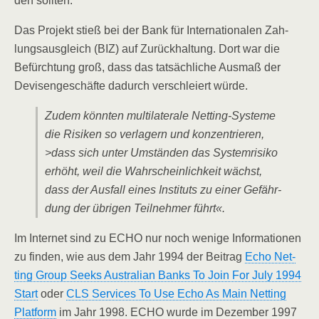
den sollten.
Das Pro­jekt stieß bei der Bank für Inter­na­tio­na­len Zah­
lungs­aus­gleich (BIZ) auf Zurück­hal­tung. Dort war die
Befürch­tung groß, dass das tat­säch­li­che Aus­maß der
Devi­sen­ge­schäf­te dadurch ver­schlei­ert würde.
Zudem könn­ten mul­ti­la­te­ra­le Net­ting-Sys­te­me
die Risi­ken so ver­la­gern und kon­zen­trie­ren,
>dass sich unter Umstän­den das Sys­tem­ri­si­ko
erhöht, weil die Wahr­schein­lich­keit wächst,
dass der Aus­fall eines Insti­tuts zu einer Gefähr­
dung der übri­gen Teil­neh­mer führt«.
Im Inter­net sind zu ECHO nur noch weni­ge Infor­ma­tio­nen
zu fin­den, wie aus dem Jahr 1994 der Bei­trag
Echo Net­
ting Group Seeks Aus­tra­li­an Banks To Join For July 1994
Start
oder
CLS Ser­vices To Use Echo As Main Net­ting
Plat­form
im Jahr 1998. ECHO wur­de im Dezem­ber 1997