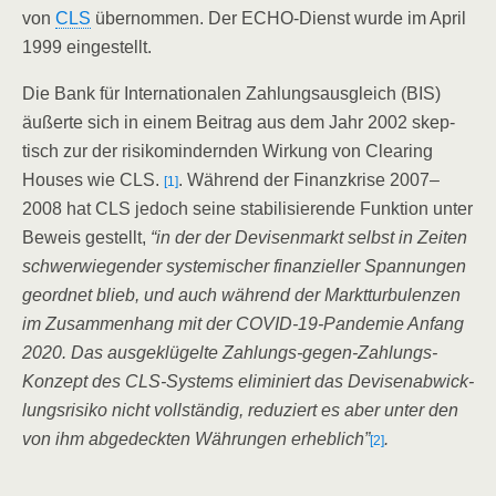
von
CLS
über­nom­men. Der ECHO-Dienst wur­de im April
1999 eingestellt.
Die Bank für Inter­na­tio­na­len Zah­lungs­aus­gleich (BIS)
äußer­te sich in einem Bei­trag aus dem Jahr 2002 skep­
tisch zur der risi­ko­min­dern­den Wir­kung von Clea­ring
Hou­ses wie CLS.
. Wäh­rend der Finanz­kri­se 2007–
[1]
2008 hat CLS jedoch sei­ne sta­bi­li­sie­ren­de Funk­ti­on unter
Beweis gestellt,
“in der der Devi­sen­markt selbst in Zei­ten
schwer­wie­gen­der sys­te­mi­scher finan­zi­el­ler Span­nun­gen
geord­net blieb, und auch wäh­rend der Markt­tur­bu­len­zen
im Zusam­men­hang mit der COVID-19-Pan­de­mie Anfang
2020. Das aus­ge­klü­gel­te Zah­lungs-gegen-Zah­lungs-
Kon­zept des CLS-Sys­tems eli­mi­niert das Devi­sen­ab­wick­
lungs­ri­si­ko nicht voll­stän­dig, redu­ziert es aber unter den
von ihm abge­deck­ten Wäh­run­gen erheb­lich”
.
[2]