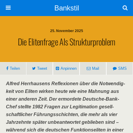
Bankstil
25. November 2025
Die Eli­ten­fra­ge Als Strukturproblem
Tei­len
Tweet
Anpin­nen
Mail
SMS
Alfred Herr­hau­sens Refle­xio­nen über die Not­wen­dig­
keit von Eli­ten wir­ken heu­te wie eine Mah­nung aus
einer ande­ren Zeit. Der ermor­de­te Deut­sche-Bank-
Chef stell­te 1982 Fra­gen zur Legi­ti­ma­ti­on gesell­
schaft­li­cher Füh­rungs­schich­ten, die mehr als vier
Jahr­zehn­te spä­ter unbe­ant­wor­tet geblie­ben sind –
wäh­rend sich die deut­schen Funk­ti­ons­eli­ten in einer