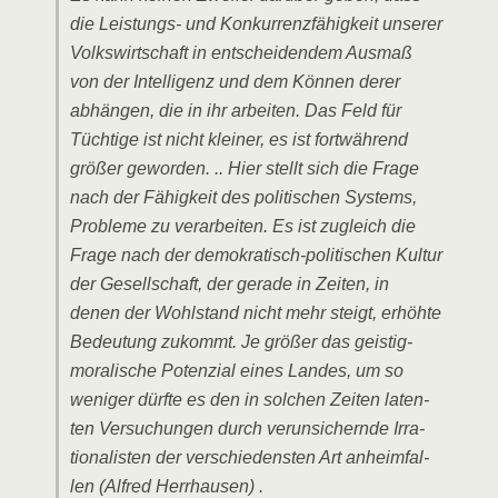
die Leis­tungs- und Kon­kur­renz­fä­hig­keit unse­rer
Volks­wirt­schaft in ent­schei­den­dem Aus­maß
von der Intel­li­genz und dem Kön­nen derer
abhän­gen, die in ihr arbei­ten. Das Feld für
Tüch­ti­ge ist nicht klei­ner, es ist fort­wäh­rend
grö­ßer gewor­den. .. Hier stellt sich die Fra­ge
nach der Fähig­keit des poli­ti­schen Sys­tems,
Pro­ble­me zu ver­ar­bei­ten. Es ist zugleich die
Fra­ge nach der demo­kra­tisch-poli­ti­schen Kul­tur
der Gesell­schaft, der gera­de in Zei­ten, in
denen der Wohl­stand nicht mehr steigt, erhöh­te
Bedeu­tung zukommt. Je grö­ßer das geis­tig-
mora­li­sche Poten­zi­al eines Lan­des, um so
weni­ger dürf­te es den in sol­chen Zei­ten laten­
ten Ver­su­chun­gen durch ver­un­si­chern­de Irra­
tio­na­lis­ten der ver­schie­dens­ten Art anheim­fal­
len (Alfred Herrhausen) .