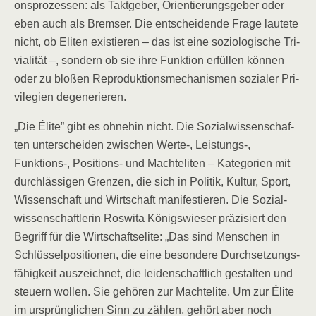
ons­pro­zes­sen: als Takt­ge­ber, Ori­en­tie­rungs­ge­ber oder
eben auch als Brem­ser. Die ent­schei­den­de Fra­ge lau­te­te
nicht, ob Eli­ten exis­tie­ren – das ist eine sozio­lo­gi­sche Tri­
via­li­tät –, son­dern ob sie ihre Funk­ti­on erfül­len kön­nen
oder zu blo­ßen Repro­duk­ti­ons­me­cha­nis­men sozia­ler Pri­
vi­le­gi­en degenerieren.
„Die Éli­te” gibt es ohne­hin nicht. Die Sozi­al­wis­sen­schaf­
ten unter­schei­den zwi­schen Werte‑, Leistungs‑,
Funktions‑, Posi­ti­ons- und Macht­eli­ten – Kate­go­rien mit
durch­läs­si­gen Gren­zen, die sich in Poli­tik, Kul­tur, Sport,
Wis­sen­schaft und Wirt­schaft mani­fes­tie­ren. Die Sozi­al­
wis­sen­schaft­le­rin Ros­wi­ta Königs­wie­ser prä­zi­siert den
Begriff für die Wirt­schafts­eli­te: „Das sind Men­schen in
Schlüs­sel­po­si­tio­nen, die eine beson­de­re Durch­set­zungs­
fä­hig­keit aus­zeich­net, die lei­den­schaft­lich gestal­ten und
steu­ern wol­len. Sie gehö­ren zur Macht­eli­te. Um zur Éli­te
im ursprüng­li­chen Sinn zu zäh­len, gehört aber noch