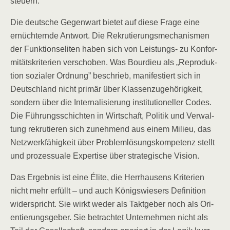
steuern.
Die deut­sche Gegen­wart bie­tet auf die­se Fra­ge eine
ernüch­tern­de Ant­wort. Die Rekru­tie­rungs­me­cha­nis­men
der Funk­ti­ons­eli­ten haben sich von Leis­tungs- zu Kon­for­
mi­täts­kri­te­ri­en ver­scho­ben. Was Bour­dieu als „Repro­duk­
ti­on sozia­ler Ord­nung” beschrieb, mani­fes­tiert sich in
Deutsch­land nicht pri­mär über Klas­sen­zu­ge­hö­rig­keit,
son­dern über die Inter­na­li­sie­rung insti­tu­tio­nel­ler Codes.
Die Füh­rungs­schich­ten in Wirt­schaft, Poli­tik und Ver­wal­
tung rekru­tie­ren sich zuneh­mend aus einem Milieu, das
Netz­werk­fä­hig­keit über Pro­blem­lö­sungs­kom­pe­tenz stellt
und pro­zes­sua­le Exper­ti­se über stra­te­gi­sche Vision.
Das Ergeb­nis ist eine Éli­te, die Herr­hau­sens Kri­te­ri­en
nicht mehr erfüllt – und auch Königs­wie­sers Defi­ni­ti­on
wider­spricht. Sie wirkt weder als Takt­ge­ber noch als Ori­
en­tie­rungs­ge­ber. Sie betrach­tet Unter­neh­men nicht als