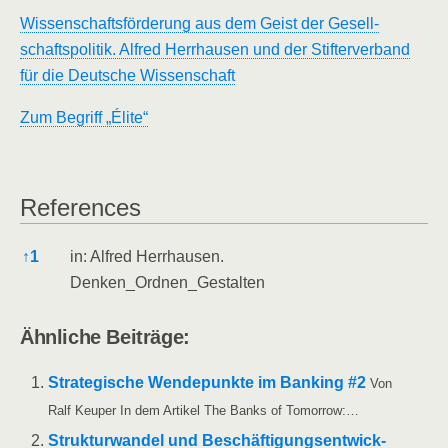
Wis­sen­schafts­för­de­rung aus dem Geist der Gesell­
schafts­po­li­tik. Alfred Herr­hau­sen und der Stif­ter­ver­band
für die Deut­sche Wissenschaft
Zum Begriff „Éli­te“
Refe­ren­ces
Refe­ren­ces
↑
1
in: Alfred Herr­hau­sen.
Denken_Ordnen_Gestalten
Ähn­li­che Beiträge:
Stra­te­gi­sche Wen­de­punk­te im Ban­king #2
Von
Ralf Keu­per In dem Arti­kel The Banks of Tomorrow:…
Struk­tur­wan­del und Beschäf­ti­gungs­ent­wick­