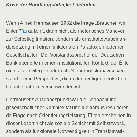
Kri­se der Hand­lungs­fä­hig­keit befinden.
Wenn Alfred Herr­hau­sen 1982 die Fra­ge „Brau­chen wir
Eli­ten?”
auf­wirft, dann nicht als rhe­to­ri­sches Manö­ver
[1]
zur Selbst­le­gi­ti­ma­ti­on, son­dern als ernst­haf­te Aus­ein­an­
der­set­zung mit einer funk­tio­na­len Para­do­xie moder­ner
Gesell­schaf­ten. Der Vor­stands­spre­cher der Deut­schen
Bank ope­rier­te in einem insti­tu­tio­nel­len Kon­text, der Éli­te
nicht als Pri­vi­leg, son­dern als Steue­rungs­ka­pa­zi­tät ver­
stand – eine Per­spek­ti­ve, die in der heu­ti­gen deut­schen
Debat­te nahe­zu ver­schwun­den ist.
Herr­hau­sens Aus­gangs­punkt war die Beob­ach­tung
gesell­schaft­li­cher Kom­ple­xi­tät und die dar­aus resul­tie­ren­
de Fra­ge nach Ori­en­tie­rungs­leis­tung. Eli­ten erschei­nen in
die­ser Les­art nicht als sozia­le Schicht mit Selbst­zweck,
son­dern als funk­tio­na­le Not­wen­dig­keit in Trans­for­ma­ti­