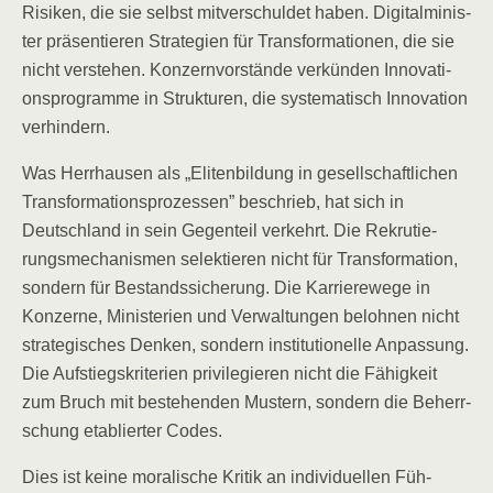
Risi­ken, die sie selbst mit­ver­schul­det haben. Digi­tal­mi­nis­
ter prä­sen­tie­ren Stra­te­gien für Trans­for­ma­tio­nen, die sie
nicht ver­ste­hen. Kon­zern­vor­stän­de ver­kün­den Inno­va­ti­
ons­pro­gram­me in Struk­tu­ren, die sys­te­ma­tisch Inno­va­ti­on
verhindern.
Was Herr­hau­sen als „Eli­ten­bil­dung in gesell­schaft­li­chen
Trans­for­ma­ti­ons­pro­zes­sen” beschrieb, hat sich in
Deutsch­land in sein Gegen­teil ver­kehrt. Die Rekru­tie­
rungs­me­cha­nis­men selek­tie­ren nicht für Trans­for­ma­ti­on,
son­dern für Bestands­si­che­rung. Die Kar­rie­re­we­ge in
Kon­zer­ne, Minis­te­ri­en und Ver­wal­tun­gen beloh­nen nicht
stra­te­gi­sches Den­ken, son­dern insti­tu­tio­nel­le Anpas­sung.
Die Auf­stiegs­kri­te­ri­en pri­vi­le­gie­ren nicht die Fähig­keit
zum Bruch mit bestehen­den Mus­tern, son­dern die Beherr­
schung eta­blier­ter Codes.
Dies ist kei­ne mora­li­sche Kri­tik an indi­vi­du­el­len Füh­