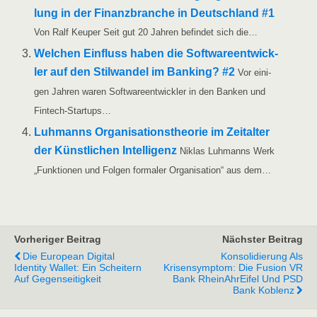
lung in der Finanz­bran­che in Deutsch­land #1
Von Ralf Keu­per Seit gut 20 Jah­ren befin­det sich die…
Wel­chen Ein­fluss haben die Soft­ware­ent­wick­
ler auf den Stil­wan­del im Ban­king? #2
Vor eini­
gen Jah­ren waren Soft­ware­ent­wick­ler in den Ban­ken und
Fintech-Startups…
Luh­manns Orga­ni­sa­ti­ons­theo­rie im Zeit­al­ter
der Künst­li­chen Intel­li­genz
Niklas Luh­manns Werk
„Funk­tio­nen und Fol­gen for­ma­ler Orga­ni­sa­ti­on“ aus dem…
Vorheriger Beitrag
Nächster Beitrag
Die European Digital
Konsolidierung Als
Identity Wallet: Ein Scheitern
Krisensymptom: Die Fusion VR
Auf Gegenseitigkeit
Bank RheinAhrEifel Und PSD
Bank Koblenz