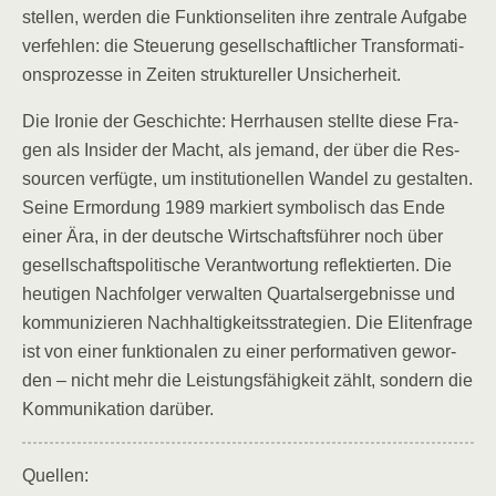
stel­len, wer­den die Funk­ti­ons­eli­ten ihre zen­tra­le Auf­ga­be
ver­feh­len: die Steue­rung gesell­schaft­li­cher Trans­for­ma­ti­
ons­pro­zes­se in Zei­ten struk­tu­rel­ler Unsicherheit.
Die Iro­nie der Geschich­te: Herr­hau­sen stell­te die­se Fra­
gen als Insi­der der Macht, als jemand, der über die Res­
sour­cen ver­füg­te, um insti­tu­tio­nel­len Wan­del zu gestal­ten.
Sei­ne Ermor­dung 1989 mar­kiert sym­bo­lisch das Ende
einer Ära, in der deut­sche Wirt­schafts­füh­rer noch über
gesell­schafts­po­li­ti­sche Ver­ant­wor­tung reflek­tier­ten. Die
heu­ti­gen Nach­fol­ger ver­wal­ten Quar­tals­er­geb­nis­se und
kom­mu­ni­zie­ren Nach­hal­tig­keits­stra­te­gien. Die Eli­ten­fra­ge
ist von einer funk­tio­na­len zu einer per­for­ma­ti­ven gewor­
den – nicht mehr die Leis­tungs­fä­hig­keit zählt, son­dern die
Kom­mu­ni­ka­ti­on darüber.
Quel­len: