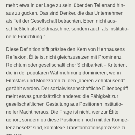
mehr: etwa in der Lage zu sein, über den Tel­ler­rand hin­
aus zu gucken. Das sind Den­ker, die das Unter­neh­men
als Teil der Gesell­schaft betrach­ten. Eben nicht aus­
schließ­lich als Geld­ma­schi­ne, son­dern auch als insti­tu­tio­
nel­le Einrichtung.”
Die­se Defi­ni­ti­on trifft prä­zi­se den Kern von Herr­hau­sens
Refle­xi­on. Éli­te ist nicht gleich­zu­set­zen mit Pro­mi­nenz,
Reich­tum oder gesell­schaft­li­cher Sicht­bar­keit – Kri­te­ri­en,
die in der popu­lä­ren Wahr­neh­mung domi­nie­ren, wenn
Film­stars und Mode­za­ren zu den „obe­ren Zehn­tau­send”
gezählt wer­den. Der sozi­al­wis­sen­schaft­li­che Eli­ten­be­griff
meint etwas grund­sätz­lich ande­res: die Fähig­keit zur
gesell­schaft­li­chen Gestal­tung aus Posi­tio­nen insti­tu­tio­
nel­ler Macht her­aus. Die Fra­ge ist nicht, wer zur Éli­te
gehört, son­dern ob die­se Posi­tio­nen noch mit der Kom­pe­
tenz besetzt sind, kom­ple­xe Trans­for­ma­ti­ons­pro­zes­se zu