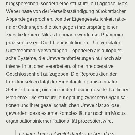
rungs­per­so­nen, son­dern eine struk­tu­rel­le Dia­gno­se. Max
Weber hät­te von der Ver­selbst­stän­di­gung büro­kra­ti­scher
Appa­ra­te gespro­chen, von der Eigen­ge­setz­lich­keit ratio­
na­ler Ord­nun­gen, die sich gegen ihre ursprüng­li­chen
Zwe­cke keh­ren. Niklas Luh­mann wür­de das Phä­no­men
prä­zi­ser fas­sen: Die Eli­ten­in­sti­tu­tio­nen – Uni­ver­si­tä­ten,
Unter­neh­men, Ver­wal­tun­gen – ope­rie­ren als auto­poie­ti­
sche Sys­te­me, die Umwelt­an­for­de­run­gen nur noch als
inter­ne Irri­ta­tio­nen ver­ar­bei­ten, ohne ihre ope­ra­ti­ve
Geschlos­sen­heit auf­zu­ge­ben. Die Repro­duk­ti­on der
Funk­ti­ons­eli­ten folgt der Eigen­lo­gik orga­ni­sa­tio­na­ler
Selbst­er­hal­tung, nicht mehr der Lösung gesell­schaft­li­cher
Pro­ble­me. Die struk­tu­rel­le Kopp­lung zwi­schen Orga­ni­sa­
tio­nen und ihrer gesell­schaft­li­chen Umwelt ist so lose
gewor­den, dass exter­ne Kom­ple­xi­tät nur noch im Modus
orga­ni­sa­ti­ons­in­ter­ner Ratio­na­li­tät pro­zes­siert wird.
Es kann kei­nen Zwei­fel dar­über geben, dass