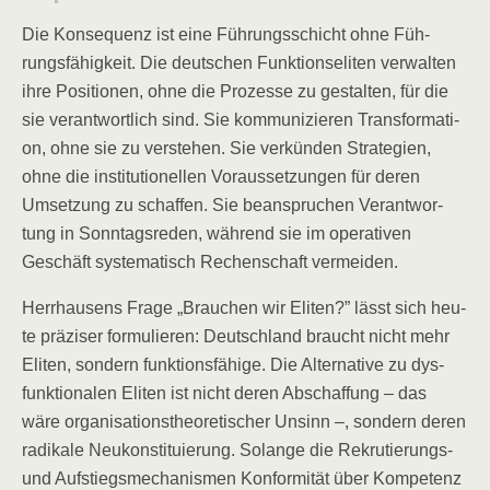
Die Kon­se­quenz ist eine Füh­rungs­schicht ohne Füh­
rungs­fä­hig­keit. Die deut­schen Funk­ti­ons­eli­ten ver­wal­ten
ihre Posi­tio­nen, ohne die Pro­zes­se zu gestal­ten, für die
sie ver­ant­wort­lich sind. Sie kom­mu­ni­zie­ren Trans­for­ma­ti­
on, ohne sie zu ver­ste­hen. Sie ver­kün­den Stra­te­gien,
ohne die insti­tu­tio­nel­len Vor­aus­set­zun­gen für deren
Umset­zung zu schaf­fen. Sie bean­spru­chen Ver­ant­wor­
tung in Sonn­tags­re­den, wäh­rend sie im ope­ra­ti­ven
Geschäft sys­te­ma­tisch Rechen­schaft vermeiden.
Herr­hau­sens Fra­ge „Brau­chen wir Eli­ten?” lässt sich heu­
te prä­zi­ser for­mu­lie­ren: Deutsch­land braucht nicht mehr
Eli­ten, son­dern funk­ti­ons­fä­hi­ge. Die Alter­na­ti­ve zu dys­
funk­tio­na­len Eli­ten ist nicht deren Abschaf­fung – das
wäre orga­ni­sa­ti­ons­theo­re­ti­scher Unsinn –, son­dern deren
radi­ka­le Neu­kon­sti­tu­ie­rung. Solan­ge die Rekru­tie­rungs-
und Auf­stiegs­me­cha­nis­men Kon­for­mi­tät über Kom­pe­tenz