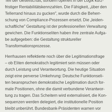
Teil der Gesell­schaft, son­dern ope­riert in der Logik kurz­
fris­ti­ger Ren­ta­bi­li­täts­kenn­zah­len. Die Fähig­keit, „über den
Tel­ler­rand hin­aus zu gucken”, wur­de durch die Beherr­
schung von Com­pli­ance-Pro­zes­sen ersetzt. Die „lei­den­
schaft­li­che” Gestal­tung ist der pro­fes­sio­nel­len Ver­wal­tung
gewi­chen. Die Funk­ti­ons­eli­ten haben ihre zen­tra­le Auf­ga­
be auf­ge­ge­ben: die Gestal­tung struk­tu­rel­ler
Transformationsprozesse.
Herr­hau­sen reflek­tier­te noch über die Legi­ti­ma­ti­ons­fra­ge
– ob Eli­ten demo­kra­tisch legi­ti­miert sein müs­sen oder
durch Leis­tung und Ver­ant­wor­tung. Die heu­ti­ge Situa­ti­on
zeigt eine per­ver­se Umkeh­rung: Deut­sche Funk­ti­ons­eli­
ten bean­spru­chen demo­kra­ti­sche Legi­ti­ma­ti­on durch for­
ma­le Posi­tio­nen, ohne die damit ver­bun­de­ne Ver­ant­wor­
tung zu tra­gen. Das Schei­tern wird exter­na­li­siert, die Kon­
se­quen­zen wer­den dele­giert, die insti­tu­tio­nel­le Posi­ti­on
bleibt unbe­rührt. Bun­des­bank-Prä­si­den­ten war­nen vor