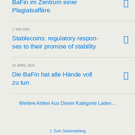
BaFin im Zen­trum einer
Plagiatsaffäre
1. MAI 2024
Sta­b­le­co­ins: regu­la­to­ry respon­
ses to their pro­mi­se of stability
23. APRIL 2024
Die BaFin hat alle Hän­de voll
zu tun
Weitere Artikel Aus Dieser Kategorie Laden…
Zum Seitenanfang