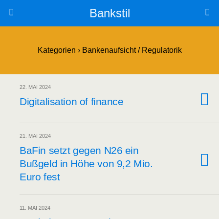
Bankstil
Kategorien ›
Bankenaufsicht / Regulatorik
22. MAI 2024
Digi­ta­li­sa­ti­on of finance
21. MAI 2024
BaFin setzt gegen N26 ein
Buß­geld in Höhe von 9,2 Mio.
Euro fest
11. MAI 2024