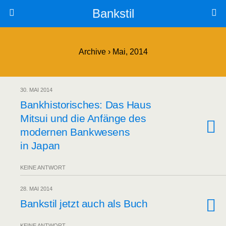
Bankstil
Archive › Mai, 2014
30. MAI 2014
Bank­his­to­ri­sches: Das Haus
Mit­sui und die Anfän­ge des
moder­nen Bank­we­sens
in Japan
KEINE ANTWORT
28. MAI 2014
Bank­stil jetzt auch als Buch
KEINE ANTWORT