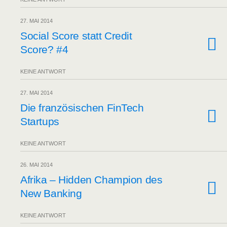
27. MAI 2014
Social Score statt Cre­dit
Score? #4
KEINE ANTWORT
27. MAI 2014
Die fran­zö­si­schen Fin­Tech
Startups
KEINE ANTWORT
26. MAI 2014
Afri­ka – Hid­den Cham­pi­on des
New Banking
KEINE ANTWORT