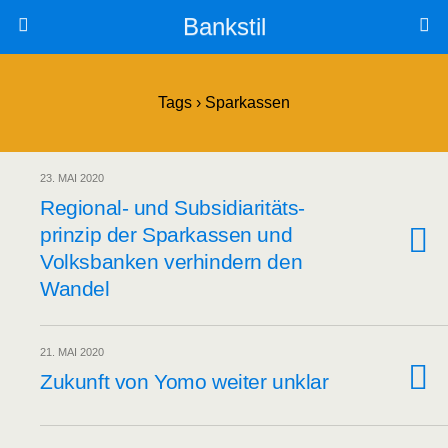
Bankstil
Tags › Sparkassen
23. MAI 2020
Regio­nal- und Sub­si­dia­ri­täts­
prin­zip der Spar­kas­sen und
Volks­ban­ken ver­hin­dern den
Wandel
21. MAI 2020
Zukunft von Yomo wei­ter unklar