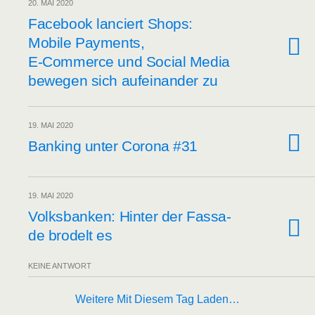
20. MAI 2020
Face­book lan­ciert Shops:
Mobi­le Pay­ments,
E‑Commerce und Social Media
bewe­gen sich auf­ein­an­der zu
19. MAI 2020
Ban­king unter Coro­na #31
19. MAI 2020
Volks­ban­ken: Hin­ter der Fas­sa­
de bro­delt es
KEINE ANTWORT
Weitere Mit Diesem Tag Laden…