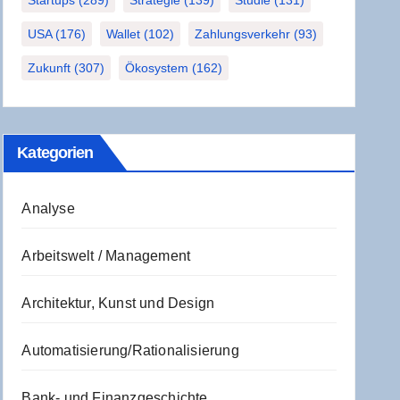
Startups
(289)
Strategie
(139)
Studie
(131)
USA
(176)
Wallet
(102)
Zahlungsverkehr
(93)
Zukunft
(307)
Ökosystem
(162)
Kate­go­rien
Analyse
Arbeitswelt / Management
Architektur, Kunst und Design
Automatisierung/Rationalisierung
Bank- und Finanzgeschichte