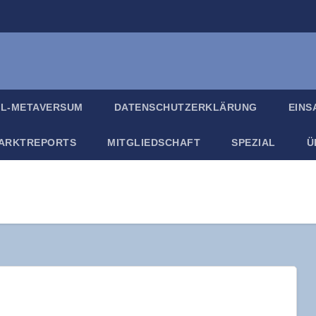
IL-META­VER­SUM
DATEN­SCHUTZ­ER­KLÄ­RUNG
EIN­
ARKT­RE­PORTS
MIT­GLIED­SCHAFT
SPE­ZI­AL
Ü