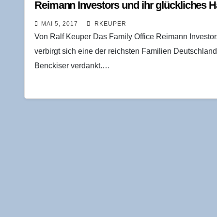
Rei­mann Inves­tors und ihr glück­li­che
MAI 5, 2017
RKEUPER
Von Ralf Keuper Das Family Office Reimann Investors 
verbirgt sich eine der reichsten Familien Deutschl
Benckiser verdankt.…