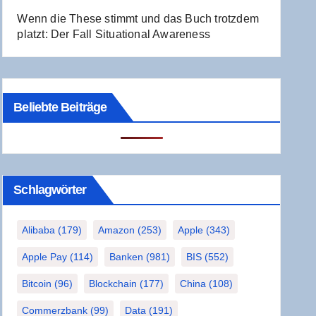
Wenn die The­se stimmt und das Buch trotz­dem
platzt: Der Fall Situa­tio­nal Awareness
Beliebte Beiträge
Schlag­wör­ter
Alibaba
(179)
Amazon
(253)
Apple
(343)
Apple Pay
(114)
Banken
(981)
BIS
(552)
Bitcoin
(96)
Blockchain
(177)
China
(108)
Commerzbank
(99)
Data
(191)