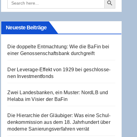
for:
Neu­es­te Beiträge
Die dop­pel­te Ent­mach­tung: Wie die BaFin bei
einer Genos­sen­schafts­bank durchgreift
Der Levera­ge-Effekt von 1929 bei geschlos­se­
nen Investmentfonds
Zwei Lan­des­ban­ken, ein Mus­ter: NordLB und
Hela­ba im Visier der BaFin
Die Hier­ar­chie der Gläu­bi­ger: Was eine Schul­
den­kom­mis­si­on aus dem 18. Jahr­hun­dert über
moder­ne Sanie­rungs­ver­fah­ren verrät