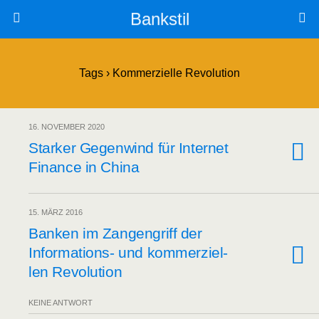
Bankstil
Tags › Kommerzielle Revolution
16. NOVEMBER 2020
Star­ker Gegen­wind für Inter­net
Finan­ce in China
15. MÄRZ 2016
Ban­ken im Zan­gen­griff der
Infor­ma­ti­ons- und kom­mer­zi­el­
len Revolution
KEINE ANTWORT