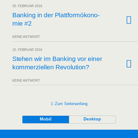
25. FEBRUAR 2016
Ban­king in der Platt­form­öko­no­
mie #2
KEINE ANTWORT
15. FEBRUAR 2016
Ste­hen wir im Ban­king vor einer
kom­mer­zi­el­len Revolution?
KEINE ANTWORT
Zum Seitenanfang
Mobil
Desktop