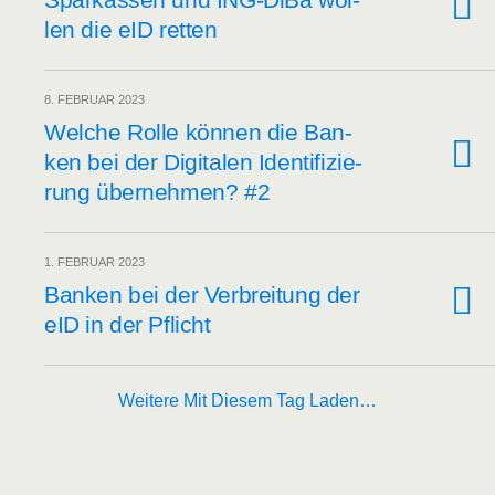
len die eID retten
8. FEBRUAR 2023
Wel­che Rol­le kön­nen die Ban­
ken bei der Digi­ta­len Iden­ti­fi­zie­
rung über­neh­men? #2
1. FEBRUAR 2023
Ban­ken bei der Ver­brei­tung der
eID in der Pflicht
Weitere Mit Diesem Tag Laden…