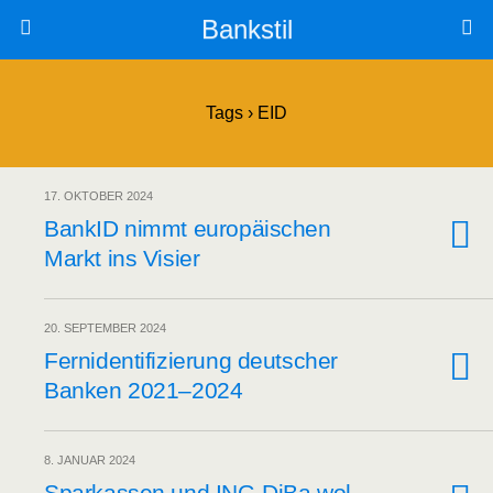
Bankstil
Tags › EID
17. OKTOBER 2024
BankID nimmt euro­päi­schen
Markt ins Visier
20. SEPTEMBER 2024
Fern­iden­ti­fi­zie­rung deut­scher
Ban­ken 2021–2024
8. JANUAR 2024
Spar­kas­sen und ING-DiBa wol­