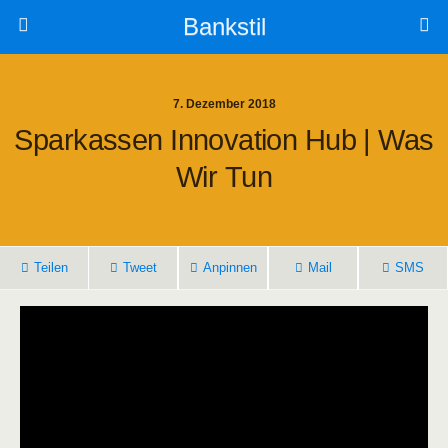
Bankstil
7. Dezember 2018
Spar­kas­sen Inno­va­ti­on Hub | Was
Wir Tun
Tei­len
Tweet
Anpin­nen
Mail
SMS