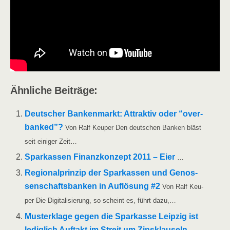
Ähn­li­che Beiträge:
Deut­scher Ban­ken­markt: Attrak­tiv oder “over­
ban­ked”?
Von Ralf Keu­per Den deut­schen Ban­ken bläst
seit eini­ger Zeit…
Spar­kas­sen Finanz­kon­zept 2011 – Eier
…
Regio­nal­prin­zip der Spar­kas­sen und Genos­
sen­schafts­ban­ken in Auf­lö­sung #2
Von Ralf Keu­
per Die Digi­ta­li­sie­rung, so scheint es, führt dazu,…
Mus­ter­kla­ge gegen die Spar­kas­se Leip­zig ist
ledig­lich Auf­takt im Streit um Zins­klau­seln