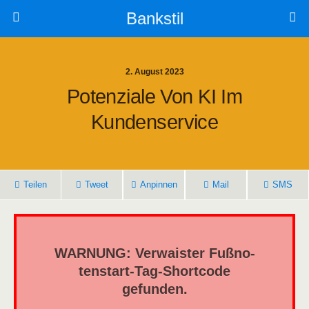
Bankstil
2. August 2023
Poten­zia­le Von KI Im
Kundenservice
Tei­len
Tweet
Anpin­nen
Mail
SMS
WARNUNG: Ver­wais­ter Fuß­no­
ten­start-Tag-Short­code
gefunden.