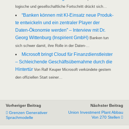
lo­gi­sche und gesell­schaft­li­che Fort­schritt drückt sich…
“Ban­ken kön­nen mit KI-Ein­­satz neue Pro­duk­
te ent­wi­ckeln und ein zen­tra­ler Play­er der
Daten-Öko­­­no­­mie wer­den” – Inter­view mit Dr.
Georg Wit­ten­burg (Inspi­ri­ent GmbH)
Ban­ken tun
sich schwer damit, ihre Rol­le in der Daten-…
Micro­soft bringt Cloud für Finanz­dienst­leis­ter
– Schlei­chen­de Geschäfts­über­nah­me durch die
Hin­ter­tür
Von Ralf Keu­per Micro­soft ver­kün­de­te ges­tern
den offi­zi­el­len Start seiner…
Vorheriger Beitrag
Nächster Beitrag
Union Investment Plant Abbau
Grenzen Generativer
Von 270 Stellen
Sprachmodelle