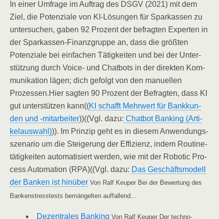
In einer Umfra­ge im Auf­trag des DSGV (2021) mit dem
Ziel, die Poten­zia­le von KI-Lösun­gen für Spar­kas­sen zu
unter­su­chen, gaben 92 Pro­zent der befrag­ten Exper­ten in
der Spar­kas­sen-Finanz­grup­pe an, dass die größ­ten
Poten­zia­le bei ein­fa­chen Tätig­kei­ten und bei der Unter­
stüt­zung durch Voice- und Chat­bots in der direk­ten Kom­
mu­ni­ka­ti­on lägen; dich gefolgt von den manu­el­len
Prozessen.Hier sag­ten 90 Pro­zent der Befrag­ten, dass KI
gut unter­stüt­zen kann((
KI schafft Mehr­wert für Bank­kun­
den und ‑mit­ar­bei­ter
))((Vgl. dazu:
Chat­bot Ban­king (Arti­
kel­aus­wahl)
)). Im Prin­zip geht es in die­sem Anwen­dungs­
sze­na­rio um die Stei­ge­rung der Effi­zi­enz, indem Rou­ti­ne­
tä­tig­kei­ten auto­ma­ti­siert wer­den, wie mit der Robo­tic Pro­
cess Auto­ma­ti­on (RPA)((Vgl. dazu:
Das Geschäfts­mo­dell
der Ban­ken ist hin­über
Von Ralf Keu­per Bei der Bewer­tung des
Ban­ken­stress­tests bemän­gel­ten auffallend…
Dezen­tra­les Ban­king
Von Ralf Keu­per Der tech­no­