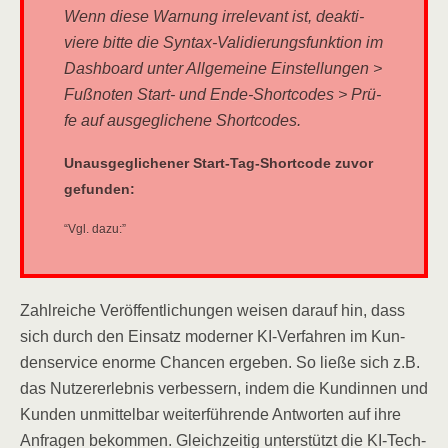
Wenn die­se War­nung irrele­vant ist, deak­ti­
vie­re bit­te die Syn­tax-Vali­die­rungs­funk­ti­on im
Dash­board unter All­ge­mei­ne Ein­stel­lun­gen >
Fuß­no­ten Start- und Ende-Short­codes > Prü­
fe auf aus­ge­gli­che­ne Shortcodes.
Unaus­ge­gli­che­ner Start-Tag-Short­code zuvor
gefunden:
“Vgl. dazu:”
Zahl­rei­che Ver­öf­fent­li­chun­gen wei­sen dar­auf hin, dass
sich durch den Ein­satz moder­ner KI-Ver­fah­ren im Kun­
den­ser­vice enor­me Chan­cen erge­ben. So lie­ße sich z.B.
das Nut­zer­er­leb­nis ver­bes­sern, indem die Kun­din­nen und
Kun­den unmit­tel­bar wei­ter­füh­ren­de Ant­wor­ten auf ihre
Anfra­gen bekom­men. Gleich­zei­tig unter­stützt die KI-Tech­