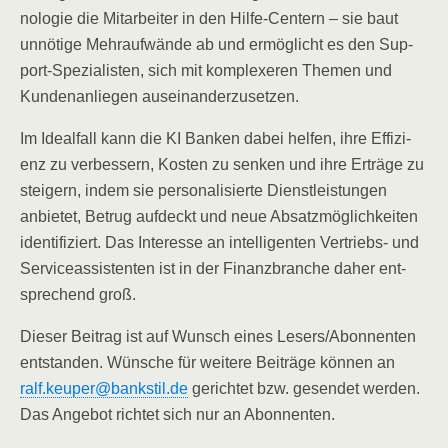
no­lo­gie die Mit­ar­bei­ter in den Hil­fe-Cen­tern – sie baut
unnö­ti­ge Mehr­auf­wän­de ab und ermög­licht es den Sup­
port-Spe­zia­lis­ten, sich mit kom­ple­xe­ren The­men und
Kun­den­an­lie­gen auseinanderzusetzen.
Im Ide­al­fall kann die KI Ban­ken dabei hel­fen, ihre Effi­zi­
enz zu ver­bes­sern, Kos­ten zu sen­ken und ihre Erträ­ge zu
stei­gern, indem sie per­so­na­li­sier­te Dienst­leis­tun­gen
anbie­tet, Betrug auf­deckt und neue Absatz­mög­lich­kei­ten
iden­ti­fi­ziert. Das Inter­es­se an intel­li­gen­ten Ver­triebs- und
Ser­vice­as­sis­ten­ten ist in der Finanz­bran­che daher ent­
spre­chend groß.
Die­ser Bei­trag ist auf Wunsch eines Lesers/​Abonnenten
ent­stan­den. Wün­sche für wei­te­re Bei­trä­ge kön­nen an
ralf.keuper@bankstil.de
gerich­tet bzw. gesen­det wer­den.
Das Ange­bot rich­tet sich nur an Abonnenten.