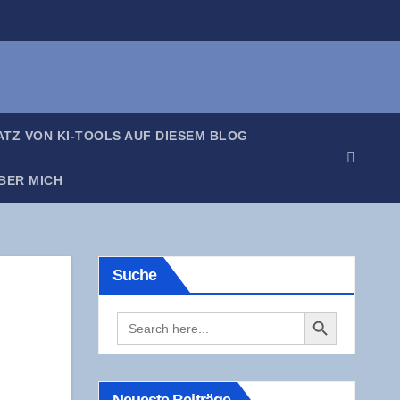
SATZ VON KI-TOOLS AUF DIE­SEM BLOG
BER MICH
Suche
Search Button
Search
for: