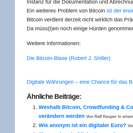
Instanz für die Doku­men­ta­ti­on und Abrech­n
Ein wei­te­res Pro­blem von Bit­co­in
ist der eno
Bit­co­in ver­dient der­zeit nicht wirk­lich das Prä­
Da müss(t)en noch eini­ge Hür­den genom­m
Wei­te­re Informationen:
Die Bit­co­in-Bla­se (Robert J. Shiller)
Digi­ta­le Wäh­run­gen – eine Chan­ce für das 
Ähn­li­che Beiträge:
Wes­halb Bit­co­in, Crowd­fun­ding & Co.
ver­än­dern wer­den
Von Ralf Keu­per In einem
Wie anonym ist ein digi­ta­ler Euro?
Von