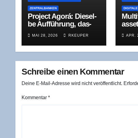
ZENTRALBANKEN
DIGITAL
Pro­ject Ago­rá: Die­sel­
Mul­t
be Auf­füh­rung, das­
as­set
sel­be Ende
Das S
MAI 28, 2026
RKEUPER
APR. 
sys­t
Gesta
Schreibe einen Kommentar
Deine E-Mail-Adresse wird nicht veröffentlicht.
Erford
Kommentar
*