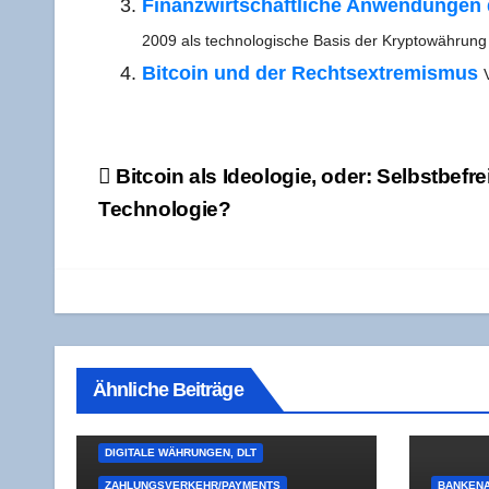
Finanz­wirt­schaft­li­che Anwen­dun­gen 
2009 als tech­no­lo­gi­sche Basis der Kryp­to­wäh­run
Bit­co­in und der Rechts­extre­mis­mus
Beitragsnavigation
Bit­co­in als Ideo­lo­gie, oder: Selbst­be­f
Technologie?
Ähnliche Beiträge
DIGITALE WÄHRUNGEN, DLT
ZAHLUNGSVERKEHR/PAYMENTS
BANKENA