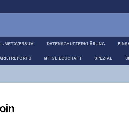
IL-META­VER­SUM
DATEN­SCHUTZ­ER­KLÄ­RUNG
EIN­
ARKT­RE­PORTS
MIT­GLIED­SCHAFT
SPE­ZI­AL
Ü
coin