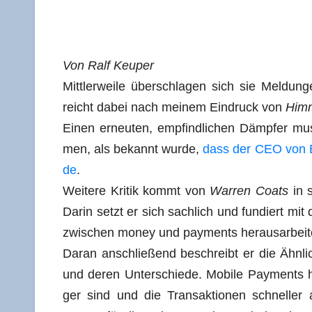
Von Ralf Keuper
Mitt­ler­wei­le über­schla­gen sich sie Mel­dun­
reicht dabei nach mei­nem Ein­druck von
Him­
Einen erneu­ten, emp­find­li­chen Dämp­fer muss
men, als bekannt wur­de,
dass der CEO von Bi
de
.
Wei­te­re Kri­tik kommt von
War­ren Coats
in 
Dar­in setzt er sich sach­lich und fun­diert m
zwi­schen money und pay­ments herausarbeit
Dar­an anschlie­ßend beschreibt er die Ähn­li
und deren Unter­schie­de. Mobi­le Pay­ments ha
ger sind und die Trans­ak­tio­nen schnel­ler 