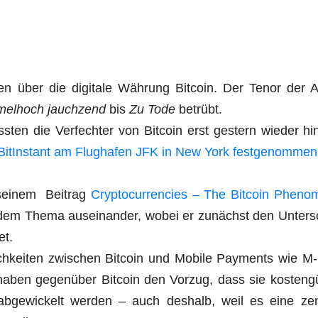
gen über die digi­ta­le Wäh­rung Bit­co­in. Der Tenor der Ar
mel­hoch jauch­zend
bis
Zu Tode
betrübt.
­ten die Ver­fech­ter von Bit­co­in erst ges­tern wie­der hi
tIn­stant am Flug­ha­fen JFK in New York fest­ge­nom­men
sei­nem Bei­trag
Cryp­to­cur­ren­ci­es – The Bit­co­in Phe­no­
it dem The­ma aus­ein­an­der, wobei er zunächst den Unter­
et.
ch­kei­ten zwi­schen Bit­co­in und Mobi­le Pay­ments wie 
ben gegen­über Bit­co­in den Vor­zug, dass sie kos­ten­gü
abge­wi­ckelt wer­den – auch des­halb, weil es eine zen­t