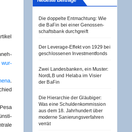
Neu­es­te Beiträge
Die dop­pel­te Ent­mach­tung: Wie
die BaFin bei einer Genos­sen­
schafts­bank durchgreift
ti­kel
Der Levera­ge-Effekt von 1929 bei
geschlos­se­nen Investmentfonds
n­neh­
 wur­
Zwei Lan­des­ban­ken, ein Mus­ter:
NordLB und Hela­ba im Visier
me­na
.
der BaFin
schied
Die Hier­ar­chie der Gläu­bi­ger:
Was eine Schul­den­kom­mis­si­on
M‑Pesa
aus dem 18. Jahr­hun­dert über
ns­ti­
moder­ne Sanie­rungs­ver­fah­ren
verrät
ra­le