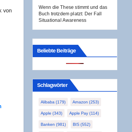
Wenn die The­se stimmt und das
k von
Buch trotz­dem platzt: Der Fall
Situa­tio­nal Awareness
Beliebte Beiträge
Schlag­wör­ter
Alibaba
(179)
Amazon
(253)
n
Apple
(343)
Apple Pay
(114)
Banken
(981)
BIS
(552)