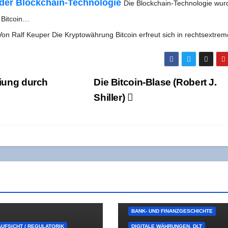
der Block­chain-Tech­no­lo­gie
Die Block­chain-Tech­­no­­lo­­gie wur
g Bitcoin…
Von Ralf Keu­per Die Kryp­to­wäh­rung Bit­co­in erfreut sich in rechtsextr
rei­ung durch
Die Bit­co­in-Bla­se (Robert J.
Shiller)
BANK- UND FINANZGESCHICHTE
UFSICHT / REGULATORIK
DIGITALE WÄHRUNGEN, DLT