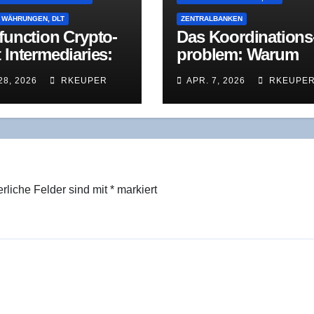
E WÄHRUNGEN, DLT
ZENTRALBANKEN
i­func­tion Cryp­to­
Das Koor­di­na­ti­ons
 Inter­me­dia­ries:
pro­blem: War­um
chat­ten­ban­ken­
Dezen­tra­li­sie­rung
28, 2026
RKEUPER
APR. 7, 2026
RKEUPE
em in neu­er
Geld spaltet
lt
erliche Felder sind mit
*
markiert