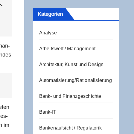
r­
Kate­go­rien
Analyse
n­an­
Arbeitswelt / Management
n­des
Architektur, Kunst und Design
Automatisierung/Rationalisierung
Bank- und Finanzgeschichte
e­ten
Bank-IT
tes­
en im
Bankenaufsicht / Regulatorik