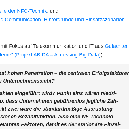
ei­le der NFC-Tech­nik
, und
eld Com­mu­ni­ca­ti­on. Hin­ter­grün­de und Einsatzszenarien
r mit Fokus auf Tele­kom­mu­ni­ka­ti­on und IT aus
Gut­ach­te
­te­me” (Pro­jekt ABIDA – Acces­sing Big Data)
).
 hohen Pene­tra­ti­on – die zen­tra­len Erfolgs­fak­to­re
aus Unternehmenssicht?
ah­len ein­ge­führt wird? Punkt eins wären nied­ri­
o, dass Unter­neh­men gebüh­ren­los jeg­li­che Zah­
t zwei wäre die stan­dard­mä­ßi­ge Aus­rüs­tung
s­lo­sen Bezahl­funk­ti­on, also eine NF-Tech­no­lo­
van­ten Fak­to­ren, damit es der sta­tio­nä­re Ein­zel­