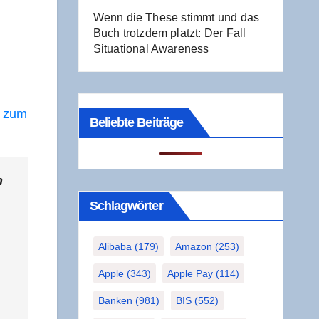
Wenn die The­se stimmt und das
Buch trotz­dem platzt: Der Fall
Situa­tio­nal Awareness
n zum
Beliebte Beiträge
n
Schlag­wör­ter
Alibaba
(179)
Amazon
(253)
Apple
(343)
Apple Pay
(114)
Banken
(981)
BIS
(552)