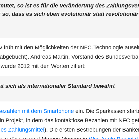
­mu­tet, so ist es für die Ver­än­de­rung des Zah­lungs­ve
so, dass es sich eben evo­lu­tio­när statt revo­lu­tio­när
 früh mit den Mög­lich­kei­ten der NFC-Tech­no­lo­gie aus­ei
 abge­bucht). Andre­as Mar­tin, Vor­stand des Bun­des­ver­ba
 wur­de 2012 mit den Wor­ten zitiert:
sich als inter­na­tio­na­ler Stan­dard bewährt
ezah­len mit dem Smart­phone
ein. Die Spar­kas­sen star­t
in Pro­jekt, in dem das kon­takt­lo­se Bezah­len mit NFC ge
s Zah­lungs­mit­tel
). Die ers­ten Bestre­bun­gen der Ban­k