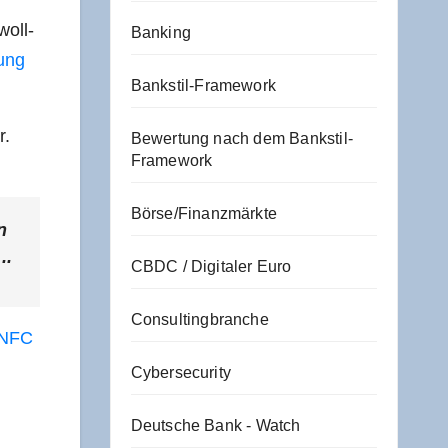
woll­
Banking
ung
Bankstil-Framework
r.
Bewertung nach dem Bankstil-
Framework
Börse/Finanzmärkte
n
..
CBDC / Digitaler Euro
Consultingbranche
r NFC
Cybersecurity
Deutsche Bank - Watch