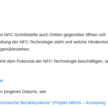
­ne NFC-Schnitt­stel­le auch Drit­ten gegen­über öff­nen soll, 
ei­tung der NFC-Tech­no­lo­gie steht und wel­che Hin­der­nis­
gegenüberstehen.
ch mit dem Poten­zi­al der NFC-Tech­no­lo­gie beschäf­ti­gen, w
pe
nen jün­ge­ren Datums, wie
tro­ni­sche Bezahl­sys­te­me” (Pro­jekt ABIDA – Acces­sing