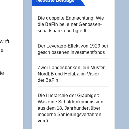
Neu­es­te Beiträge
Die dop­pel­te Ent­mach­tung: Wie
die BaFin bei einer Genos­sen­
schafts­bank durchgreift
wirft
Der Levera­ge-Effekt von 1929 bei
se
geschlos­se­nen Investmentfonds
Zwei Lan­des­ban­ken, ein Mus­ter:
ie
NordLB und Hela­ba im Visier
der BaFin
Die Hier­ar­chie der Gläu­bi­ger:
Was eine Schul­den­kom­mis­si­on
aus dem 18. Jahr­hun­dert über
moder­ne Sanie­rungs­ver­fah­ren
verrät