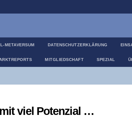
IL-META­VER­SUM
DATEN­SCHUTZ­ER­KLÄ­RUNG
EIN­
ARKT­RE­PORTS
MIT­GLIED­SCHAFT
SPE­ZI­AL
Ü
mit viel Potenzial …