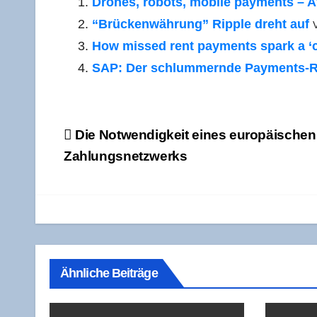
Dro­nes, robots, mobi­le pay­ments – Af
“Brü­cken­wäh­rung” Ripp­le dreht auf
How missed rent pay­ments spark a ‘cas
SAP: Der schlum­mern­de Pay­ments-R
Beitragsnavigation
Die Not­wen­dig­keit eines euro­päi­schen
Zahlungsnetzwerks
Ähnliche Beiträge