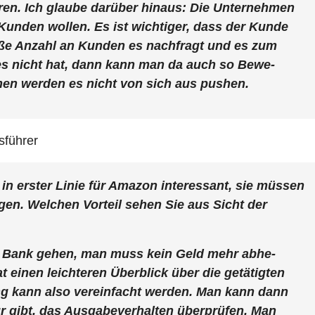
ren. Ich glau­be dar­über hin­aus: Die Unter­neh­men
n­den wol­len. Es ist wich­ti­ger, dass der Kun­de
o­ße Anzahl an Kun­den es nach­fragt und es zum
 es nicht hat, dann kann man da auch so Bewe­
­men wer­den es nicht von sich aus pushen.
tsführer
 in ers­ter Linie für Ama­zon inter­es­sant, sie müs­sen
i­gen. Wel­chen Vor­teil sehen Sie aus Sicht der
ur Bank gehen, man muss kein Geld mehr abhe­
 einen leich­te­ren Über­blick über die getä­tig­ten
tung kann also ver­ein­facht wer­den. Man kann dann
r gibt, das Aus­ga­be­ver­hal­ten über­prü­fen. Man