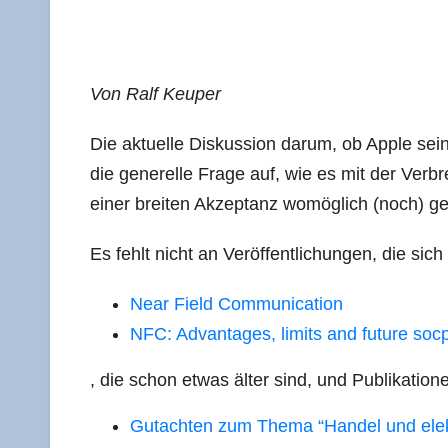
Von Ralf Keuper
Die aktu­el­le Dis­kus­si­on dar­um, ob Apple sei
die gene­rel­le Fra­ge auf, wie es mit der Ver­br
einer brei­ten Akzep­tanz womög­lich (noch) 
Es fehlt nicht an Ver­öf­fent­li­chun­gen, die si
Near Field Communication
NFC: Advan­ta­ges, limits and future soc
, die schon etwas älter sind, und Publi­ka­tio­
Gut­ach­ten zum The­ma “Han­del und elek­