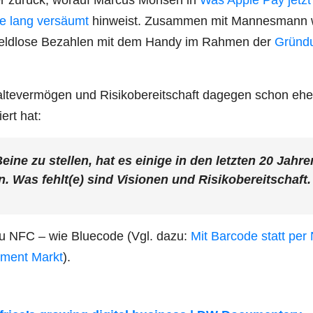
er zurück, wor­auf Mar­cus Mon­sen in
Was Apple Pay jetzt
e lang ver­säumt
hin­weist. Zusam­men mit Man­nes­mann 
eld­lo­se Bezah­len mit dem Han­dy im Rah­men der
Grün­d
al­te­ver­mö­gen und Risi­ko­be­reit­schaft dage­gen schon ehe
iert hat:
­ne zu stel­len, hat es eini­ge in den letz­ten 20 Jah­re
. Was fehlt(e) sind Visio­nen und Risikobereitschaft. 
ve zu NFC – wie Blue­code (Vgl. dazu:
Mit Bar­code statt pe
y­ment Markt
).