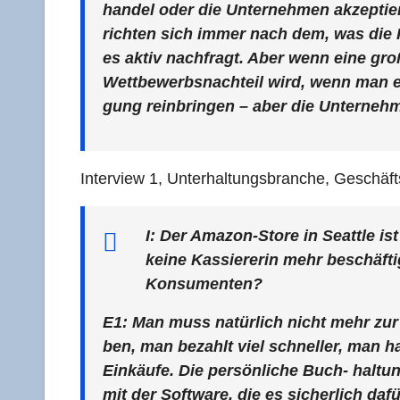
han­del oder die Unter­neh­men akzep­tie­
rich­ten sich immer nach dem, was die Ku
es aktiv nach­fragt. Aber wenn eine gr
Wett­be­werbs­nach­teil wird, wenn man
gung rein­brin­gen – aber die Unter­neh
Inter­view 1, Unter­hal­tungs­bran­che, Geschäf
I: Der Ama­zon-Store in Seat­tle ist
kei­ne Kas­sie­re­rin mehr beschäf­t
Konsumenten?
E1: Man muss natür­lich nicht mehr z
ben, man bezahlt viel schnel­ler, man hat
Ein­käu­fe. Die per­sön­li­che Buch- hal­
mit der Soft­ware, die es sicher­lich dafü