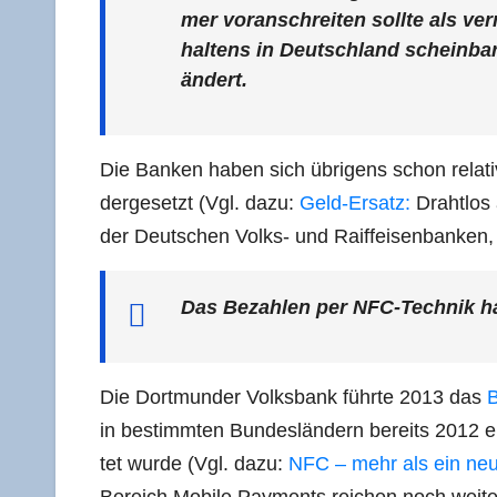
mer vor­an­schrei­ten soll­te als ver
hal­tens in Deutsch­land schein­bar 
ändert.
Die Ban­ken haben sich übri­gens schon rela­tiv
der­ge­setzt (Vgl. dazu:
Geld-Ersatz
:
Draht­los
der Deut­schen Volks- und Raiff­ei­sen­ban­ken,
Das Bezah­len per NFC-Tech­nik hat 
Die Dort­mun­der Volks­bank führ­te 2013 das
B
in bestimm­ten Bun­des­län­dern bereits 2012 e
tet wur­de (Vgl. dazu:
NFC – mehr als ein neu­e