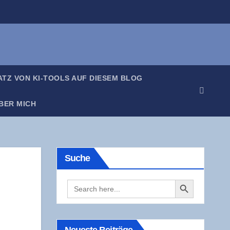
SATZ VON KI-TOOLS AUF DIE­SEM BLOG
BER MICH
Suche
Search Button
Search
for: