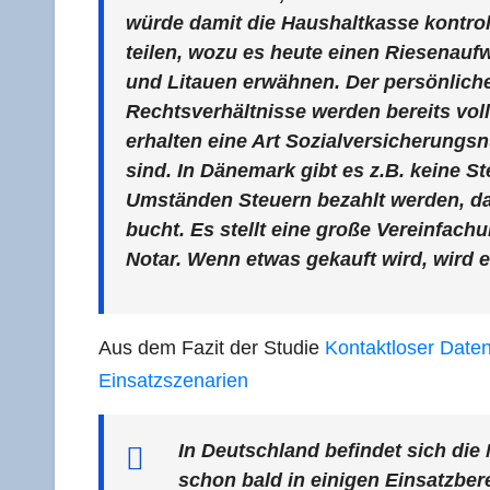
wür­de damit die Haus­halt­kas­se kon­tro
tei­len, wozu es heu­te einen Rie­sen­au
und Litau­en erwäh­nen. Der per­sön­li­che 
Rechts­ver­hält­nis­se wer­den bereits voll­
erhal­ten eine Art Sozi­al­ver­si­che­rung
sind. In Däne­mark gibt es z.B. kei­ne St
Umstän­den Steu­ern bezahlt wer­den, das
bucht. Es stellt eine gro­ße Ver­ein­fa
Notar. Wenn etwas gekauft wird, wird e
Aus dem Fazit der Stu­die
Kon­takt­lo­ser Daten
Einsatzszenarien
In Deutsch­land befin­det sich die
schon bald in eini­gen Ein­satz­be­