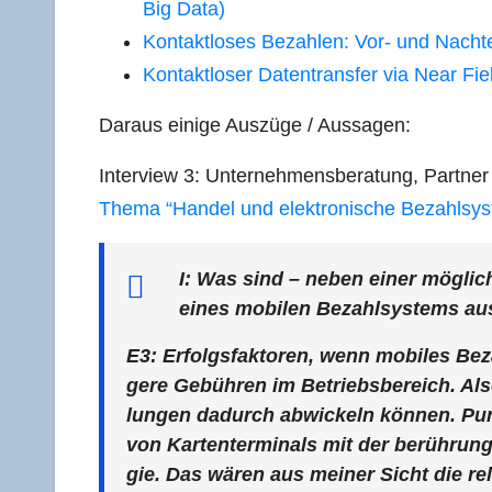
Big Data)
Kon­takt­lo­ses Bezah­len: Vor- und Nach­t
Kon­takt­lo­ser Daten­trans­fer via Near Fi
Dar­aus eini­ge Aus­zü­ge /​ Aus­sa­gen:
Inter­view 3: Unter­neh­mens­be­ra­tung, Part­ne
The­ma “Han­del und elek­tro­ni­sche Bezahl­sys
I: Was sind – neben einer mög­lichst
eines mobi­len Bezahl­sys­tems 
E3: Erfolgs­fak­to­ren, wenn mobi­les Bez
ge­re Gebüh­ren im Betriebs­be­reich. Als
lun­gen dadurch abwi­ckeln kön­nen. Punk
von Kar­ten­ter­mi­nals mit der berüh­rung
gie. Das wären aus mei­ner Sicht die rele­