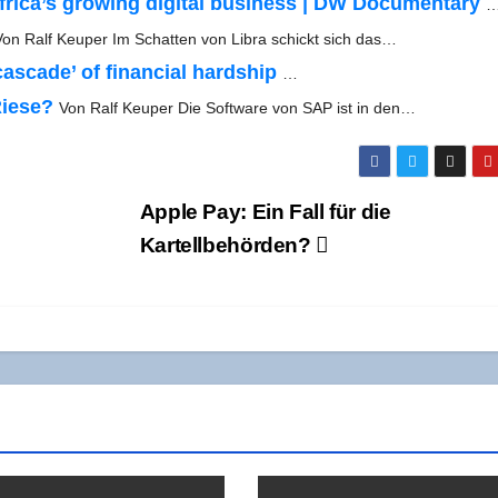
rica’s gro­wing digi­tal busi­ness | DW Docu­men­ta­ry
Von Ralf Keu­per Im Schat­ten von Libra schickt sich das…
­ca­de’ of finan­cial hard­ship
…
ie­se?
Von Ralf Keu­per Die Soft­ware von SAP ist in den…
Apple Pay: Ein Fall für die
Kartellbehörden?