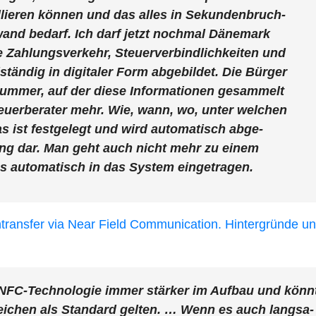
l­lie­ren kön­nen und das alles in Sekun­den­bruch­
f­wand bedarf. Ich darf jetzt noch­mal Däne­mark
Zah­lungs­ver­kehr, Steu­er­ver­bind­lich­kei­ten und
stän­dig in digi­ta­ler Form abge­bil­det. Die Bür­ger
s­num­mer, auf der die­se Infor­ma­tio­nen gesam­melt
eu­er­be­ra­ter mehr. Wie, wann, wo, unter wel­chen
 ist fest­ge­legt und wird auto­ma­tisch abge­
­chung dar. Man geht auch nicht mehr zu einem
s auto­ma­tisch in das Sys­tem eingetragen.
­trans­fer via Near Field Com­mu­ni­ca­ti­on. Hin­ter­grün­de u
 NFC-Tech­no­lo­gie immer stär­ker im Auf­bau und könn­
rei­chen als Stan­dard gel­ten. … Wenn es auch lang­sa­