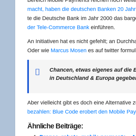
Bereich Mobi­le Pay­ments rei­chen noch wei­t
macht, haben die deut­schen Ban­ken 20 Jah­r
te die Deut­sche Bank im Jahr 2000 das bar­g
der Tele-Com­mer­ce Bank
einführen.
An Initia­ti­ven hat es nicht gefehlt; an Durch­h
Oder wie
Mar­cus Mosen
es auf twit­ter for­mu­l
Chan­cen, etwas eige­nes auf die Bei
in Deutsch­land & Euro­pa gege­ben
Aber viel­leicht gibt es doch eine Alter­na­ti­
bezah­len: Blue Code erobert den Mobi­le Pa
Ähn­li­che Beiträge: