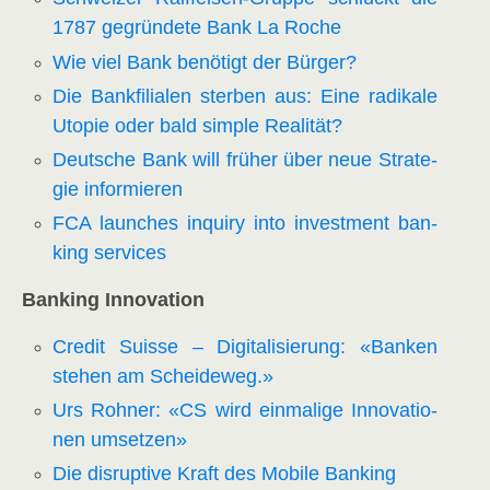
1787 gegrün­de­te Bank La Roche
Wie viel Bank benö­tigt der Bürger?
Die Bank­fi­lia­len ster­ben aus: Eine radi­ka­le
Uto­pie oder bald simp­le Realität?
Deut­sche Bank will frü­her über neue Stra­te­
gie informieren
FCA laun­ches inquiry into invest­ment ban­
king services
Ban­king Innovation
Cre­dit Suis­se – Digi­ta­li­sie­rung: «Ban­ken
ste­hen am Scheideweg.»
Urs Roh­ner: «CS wird ein­ma­li­ge Inno­va­tio­
nen umsetzen»
Die dis­rup­ti­ve Kraft des Mobi­le Banking