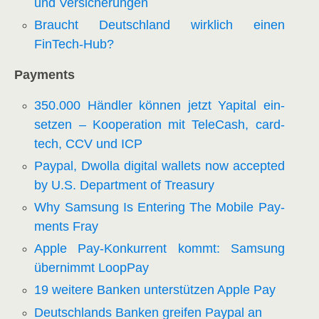
und Versicherungen
Braucht Deutsch­land wirk­lich einen
FinTech-Hub?
Pay­ments
350.000 Händ­ler kön­nen jetzt Yapi­tal ein­
set­zen – Koope­ra­ti­on mit Tele­Cash, card­
tech, CCV und ICP
Pay­pal, Dwolla digi­tal wal­lets now accept­ed
by U.S. Depart­ment of Treasury
Why Sam­sung Is Ente­ring The Mobi­le Pay­
ments Fray
Apple Pay-Kon­kur­rent kommt: Sam­sung
über­nimmt LoopPay
19 wei­te­re Ban­ken unter­stüt­zen Apple Pay
Deutsch­lands Ban­ken grei­fen Pay­pal an