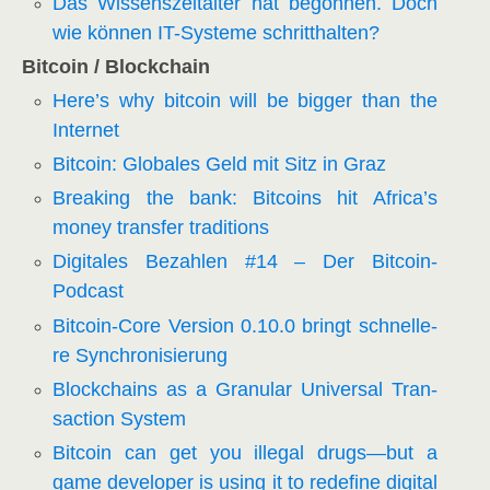
Das Wis­sens­zeit­al­ter hat begon­nen. Doch
wie kön­nen IT-Sys­te­me schritthalten?
Bit­co­in /​ Block­chain
Here’s why bit­co­in will be big­ger than the
Internet
Bit­co­in: Glo­ba­les Geld mit Sitz in Graz
Brea­king the bank: Bit­co­ins hit Africa’s
money trans­fer traditions
Digi­ta­les Bezah­len #14 – Der Bitcoin-
Podcast
Bit­co­in-Core Ver­si­on 0.10.0 bringt schnel­le­
re Synchronisierung
Block­chains as a Gra­nu­lar Uni­ver­sal Tran­
sac­tion System
Bit­co­in can get you ille­gal drugs—but a
game deve­lo­per is using it to rede­fi­ne digi­tal