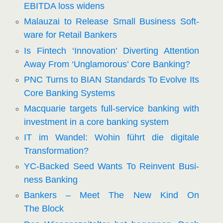
EBITDA loss widens
Mal­au­zai to Release Small Busi­ness Soft­
ware for Retail Bankers
Is Fin­tech ‘Inno­va­ti­on’ Diver­ting Atten­ti­on
Away From ‘Ung­lamo­rous’ Core Banking?
PNC Turns to BIAN Stan­dards To Evol­ve Its
Core Ban­king Systems
Mac­qua­rie tar­gets full-ser­vice ban­king with
invest­ment in a core ban­king system
IT im Wan­del: Wohin führt die digi­ta­le
Transformation?
YC-Backed Seed Wants To Reinvent Busi­
ness Banking
Ban­kers – Meet The New Kind On
The Block