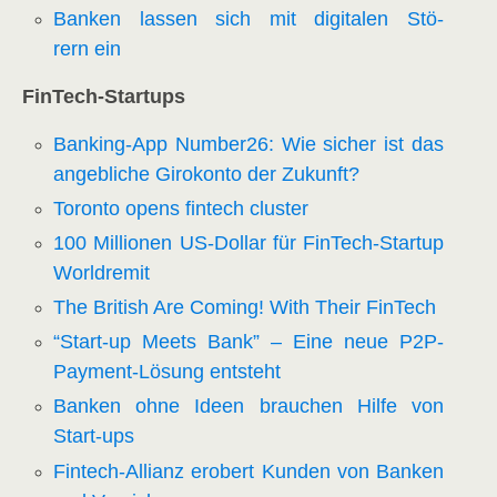
Ban­ken las­sen sich mit digi­ta­len Stö­
rern ein
Fin­Tech-Start­ups
Ban­king-App Number26: Wie sicher ist das
angeb­li­che Giro­kon­to der Zukunft?
Toron­to opens fin­tech cluster
100 Mil­lio­nen US-Dol­lar für Fin­Tech-Start­up
Worldremit
The Bri­tish Are Coming! With Their FinTech
“Start-up Meets Bank” – Eine neue P2P-
Pay­ment-Lösung entsteht
Ban­ken ohne Ideen brau­chen Hil­fe von
Start-ups
Fin­tech-Alli­anz erobert Kun­den von Ban­ken