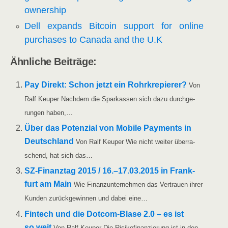
ownership
Dell expands Bit­co­in sup­port for online
purcha­ses to Cana­da and the U.K
Ähn­li­che Beiträge:
Pay Direkt: Schon jetzt ein Rohr­kre­pie­rer?
Von
Ralf Keu­per Nach­dem die Spar­kas­sen sich dazu durch­ge­
run­gen haben,…
Über das Poten­zi­al von Mobi­le Pay­ments in
Deutsch­land
Von Ralf Keu­per Wie nicht wei­ter über­ra­
schend, hat sich das…
SZ-Finan­z­­tag 2015 /​​ 16.–17.03.2015 in Frank­
furt am Main
Wie Finanz­un­ter­neh­men das Ver­trau­en ihrer
Kun­den zurück­ge­win­nen und dabei eine…
Fin­tech und die Dot­­com-Bla­­se 2.0 – es ist
so weit
Von Ralf Keu­per Die Risi­ko­fi­nan­zie­rung ist in den