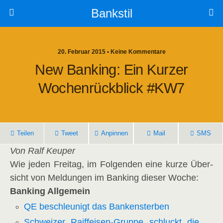
Bankstil
20. Februar 2015 • Keine Kommentare
New Ban­king: Ein Kur­zer
Wochen­rück­blick #KW7
Tei­len
Tweet
Anpin­nen
Mail
SMS
Von Ralf Keuper
Wie jeden Frei­tag, im Fol­gen­den eine kur­ze Über­
sicht von Mel­dun­gen im Ban­king die­ser Woche:
Ban­king Allgemein
QE beschleu­nigt das Bankensterben
Schwei­zer Raiff­ei­sen-Grup­pe schluckt die