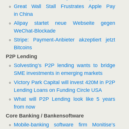
Gre­at Wall Stall Frus­tra­tes Apple Pay
in China
Ali­pay star­tet neue Web­sei­te gegen
WeChat-Blockade
Stri­pe: Pay­ment-Anbie­ter akzep­tiert jetzt
Bitcoins
P2P Len­ding
Solvesting’s P2P len­ding wants to bridge
SME invest­ments in emer­ging markets
Vic­to­ry Park Capi­tal will invest 420M in P2P
Len­ding Loans on Fun­ding Cir­cle USA
What will P2P Len­ding look like 5 years
from now
Core Ban­king /​ Ban­ken­soft­ware
Mobi­le-ban­king soft­ware firm Monitise’s