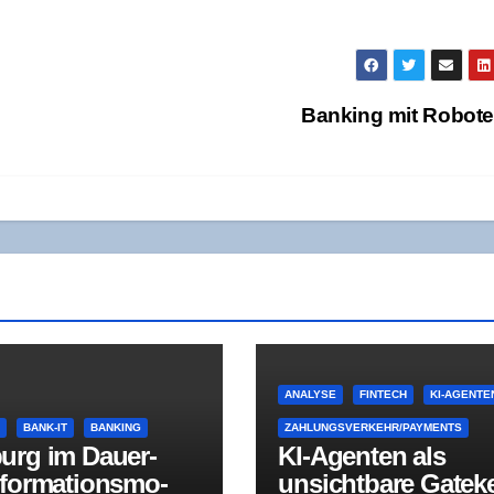
Ban­king mit Robot
ANALYSE
FINTECH
KI-AGENTE
E
BANK-IT
BANKING
ZAHLUNGSVERKEHR/PAYMENTS
urg im Dau­er­
KI-Agen­ten als
­for­ma­ti­ons­mo­
unsicht­ba­re Gate­k