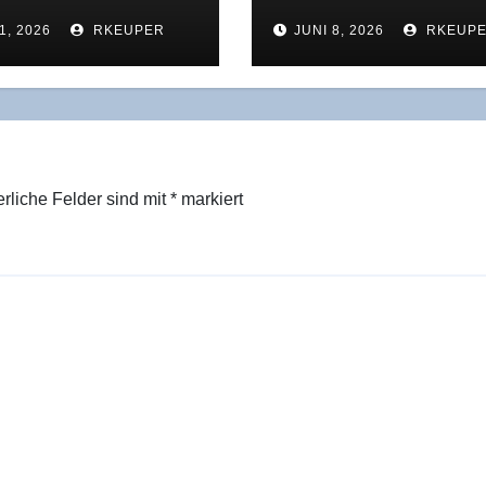
Was der Jah­res­
per – Was „Fin­tech
1, 2026
RKEUPER
JUNI 8, 2026
RKEUP
ust 2025 wirk­
2040” rich­tig sieht
zeigt
was es verschweig
erliche Felder sind mit
*
markiert