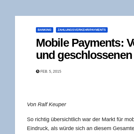
BANKING
ZAHLUNGSVERKEHR/PAYMENTS
Mobi­le Pay­ments: Vo
und geschlos­se­nen
FEB. 5, 2015
Von Ralf Keuper
So rich­tig über­sicht­lich war der Markt für m
Ein­druck, als wür­de sich an die­sem Gesamt­e