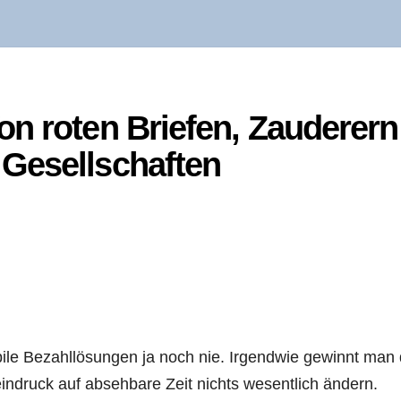
n roten Brie­fen, Zau­de­rern
 Gesellschaften
obi­le Bezahl­lö­sun­gen ja noch nie. Irgend­wie gewinnt man
in­druck auf abseh­ba­re Zeit nichts wesent­lich ändern.