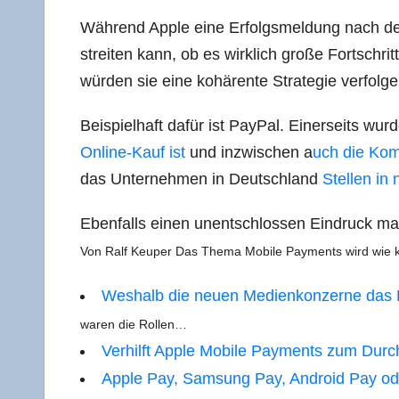
Wäh­rend Apple eine Erfolgs­mel­dung nach de
strei­ten kann, ob es wirk­lich gro­ße Fort­schri
wür­den sie eine kohä­ren­te Stra­te­gie verfolge
Bei­spiel­haft dafür ist Pay­Pal. Einer­seits wu
Online-Kauf ist
und inzwi­schen a
uch die Kom­
das Unter­neh­men in Deutsch­land
Stel­len in
Eben­falls einen unent­schlos­sen Ein­druck 
Von Ralf Keu­per Das The­ma Mobi­le Pay­ments wird wi
Wes­halb die neu­en Medi­en­kon­zer­ne das 
waren die Rollen…
Ver­hilft Apple Mobi­le Pay­ments zum Durc
Apple Pay, Sam­sung Pay, Android Pay od