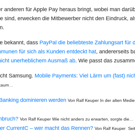
r ande­ren für Apple Pay her­aus bringt, wobei man dar­ü
t­te sind, erwe­cken die Mit­be­wer­ber nicht den Ein­druck, al
n.
r­de bekannt, dass
Pay­Pal die belieb­tes­te Zah­lungs­art für
mu­nen für sich als Kun­den ent­deckt hat
, ande­rer­seits b
 nicht uner­heb­li­chem Aus­maß ab
. Wie passt das zusam
macht Sam­sung.
Mobi­le Pay­ments: Viel Lärm um (fast) nic
e kaum…
Ban­king domi­nie­ren wer­den
Von Ralf Keu­per In der alten Medi­e
h­bruch?
Von Ralf Keu­per Wie nicht anders zu erwar­ten, sorg­te die…
er Cur­rentC – wer macht das Ren­nen?
Von Ralf Keu­per Sei