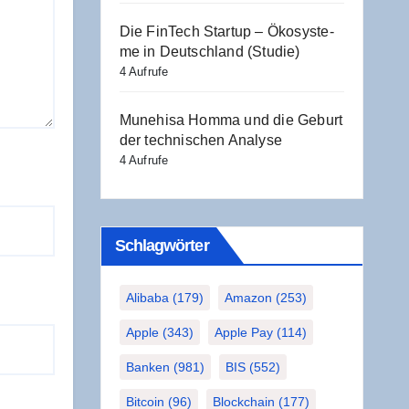
Die Fin­Tech Start­up – Öko­sys­te­
me in Deutsch­land (Stu­die)
4 Aufrufe
Mun­ehi­sa Hom­ma und die Geburt
der tech­ni­schen Analyse
4 Aufrufe
Schlag­wör­ter
Alibaba
(179)
Amazon
(253)
Apple
(343)
Apple Pay
(114)
Banken
(981)
BIS
(552)
Bitcoin
(96)
Blockchain
(177)