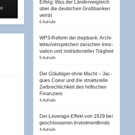
Erfolg: Was der Län­der­ver­gleich
über die deut­schen Groß­ban­ken
ER
 und
verrät
t
6 Aufrufe
WP3-Reform der dwp­bank: Archi­
tek­tur­ver­spre­chen zwi­schen Inno­
va­ti­on und insti­tu­tio­nel­ler Trägheit
5 Aufrufe
Der Gläu­bi­ger ohne Macht – Jac­
ques Coeur und die struk­tu­rel­le
Zer­brech­lich­keit des höfi­schen
Finanziers
4 Aufrufe
Der Levera­ge-Effekt von 1929 bei
geschlos­se­nen Investmentfonds
4 Aufrufe