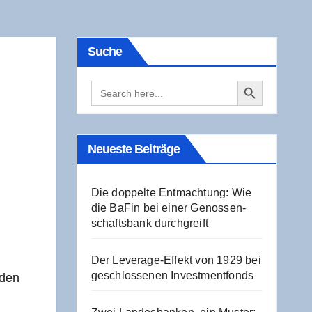
Suche
Search Button
Search
for:
Neu­es­te Beiträge
Die dop­pel­te Ent­mach­tung: Wie
die BaFin bei einer Genos­sen­
schafts­bank durchgreift
Der Levera­ge-Effekt von 1929 bei
geschlos­se­nen Investmentfonds
 den