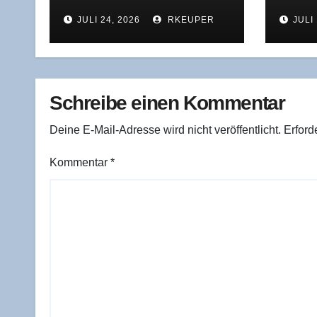
dem Stri­pe-Ange­bot
dus: 
JULI 24, 2026
RKEUPER
JULI 
für Pay­Pal steckt
ver­l
lich 
Schreibe einen Kommentar
Deine E-Mail-Adresse wird nicht veröffentlicht.
Erford
Kommentar
*