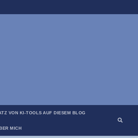
SATZ VON KI-TOOLS AUF DIE­SEM BLOG
BER MICH