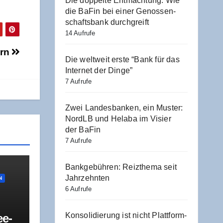
Die dop­pel­te Ent­mach­tung: Wie
die BaFin bei einer Genos­sen­
schafts­bank durchgreift
14 Aufrufe
ern
Die welt­weit ers­te “Bank für das
Inter­net der Dinge”
7 Aufrufe
Zwei Lan­des­ban­ken, ein Mus­ter:
NordLB und Hela­ba im Visier
der BaFin
7 Aufrufe
Bank­ge­büh­ren: Reiz­the­ma seit
Jahrzehnten
N
6 Aufrufe
Kon­so­li­die­rung ist nicht Platt­form-
ee­