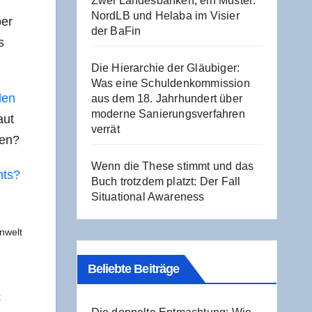
Zwei Lan­des­ban­ken, ein Mus­ter:
NordLB und Hela­ba im Visier
ber
der BaFin
s
Die Hier­ar­chie der Gläu­bi­ger:
Was eine Schul­den­kom­mis­si­on
 den
aus dem 18. Jahr­hun­dert über
moder­ne Sanie­rungs­ver­fah­ren
aut
verrät
men?
Wenn die The­se stimmt und das
hts?
Buch trotz­dem platzt: Der Fall
Situa­tio­nal Awareness
n­welt
Beliebte Beiträge
t