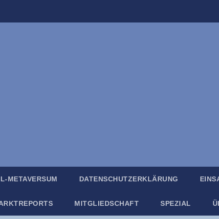
IL-META­VER­SUM
DATEN­SCHUTZ­ER­KLÄ­RUNG
EIN­
ARKT­RE­PORTS
MIT­GLIED­SCHAFT
SPE­ZI­AL
Ü