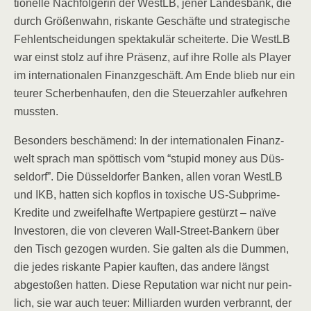
tio­nel­le Nach­fol­ge­rin der WestLB, jener Lan­des­bank, die
durch Grö­ßen­wahn, ris­kan­te Geschäf­te und stra­te­gi­sche
Fehl­ent­schei­dun­gen spek­ta­ku­lär schei­ter­te. Die WestLB
war einst stolz auf ihre Prä­senz, auf ihre Rol­le als Play­er
im inter­na­tio­na­len Finanz­ge­schäft. Am Ende blieb nur ein
teu­rer Scher­ben­hau­fen, den die Steu­er­zah­ler auf­keh­ren
mussten.
Beson­ders beschä­mend: In der inter­na­tio­na­len Finanz­
welt sprach man spöt­tisch vom “stu­pid money aus Düs­
sel­dorf”. Die Düs­sel­dor­fer Ban­ken, allen vor­an WestLB
und IKB, hat­ten sich kopf­los in toxi­sche US-Sub­prime-
Kre­di­te und zwei­fel­haf­te Wert­pa­pie­re gestürzt – naï­ve
Inves­to­ren, die von cle­ve­ren Wall-Street-Ban­kern über
den Tisch gezo­gen wur­den. Sie gal­ten als die Dum­men,
die jedes ris­kan­te Papier kauf­ten, das ande­re längst
abge­sto­ßen hat­ten. Die­se Repu­ta­ti­on war nicht nur pein­
lich, sie war auch teu­er: Mil­li­ar­den wur­den ver­brannt, der