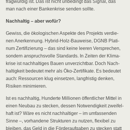
frag­wür­dig ist. Das ist nicht unbe­dingt das Signal, das
man nach einer Ban­ken­kri­se sen­den sollte.
Nach­hal­tig – aber wofür?
Gewiss, die öko­lo­gi­schen Aspek­te des Pro­jekts ver­die­
nen Aner­ken­nung. Hybrid-Holz-Bau­wei­se, DGNB Pla­ti­
num Zer­ti­fi­zie­rung – das sind kei­ne lee­ren Ver­spre­chen,
son­dern anspruchs­vol­le Stan­dards. In Zei­ten der Kli­ma­
kri­se ist nach­hal­ti­ges Bau­en unver­zicht­bar. Doch Nach­
hal­tig­keit bedeu­tet mehr als Öko-Zer­ti­fi­ka­te. Es bedeu­tet
auch: Res­sour­cen klug ein­set­zen, lang­fris­tig den­ken,
Risi­ken minimieren.
Ist es nach­hal­tig, Hun­der­te Mil­lio­nen öffent­li­cher Mit­tel in
einen Neu­bau zu ste­cken, des­sen Not­wen­dig­keit zwei­fel­
haft ist? Wäre es nicht nach­hal­ti­ger – im umfas­sen­den
Sin­ne –, vor­han­de­ne Struk­tu­ren zu nut­zen, fle­xi­bel zu
blei­ben, das Geld in die För­der­auf­ga­ben zu ste­cken statt