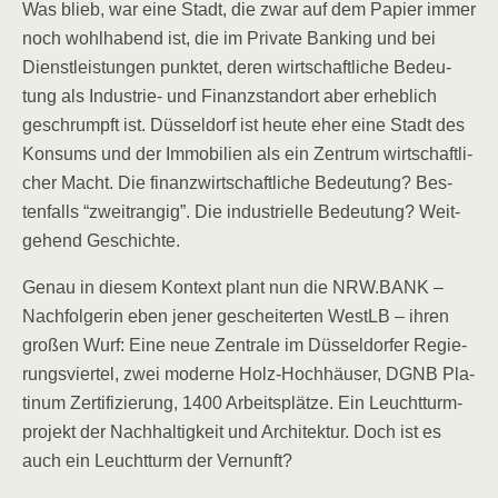
Was blieb, war eine Stadt, die zwar auf dem Papier immer
noch wohl­ha­bend ist, die im Pri­va­te Ban­king und bei
Dienst­leis­tun­gen punk­tet, deren wirt­schaft­li­che Bedeu­
tung als Indus­trie- und Finanz­stand­ort aber erheb­lich
geschrumpft ist. Düs­sel­dorf ist heu­te eher eine Stadt des
Kon­sums und der Immo­bi­li­en als ein Zen­trum wirt­schaft­li­
cher Macht. Die finanz­wirt­schaft­li­che Bedeu­tung? Bes­
ten­falls “zweit­ran­gig”. Die indus­tri­el­le Bedeu­tung? Weit­
ge­hend Geschichte.
Genau in die­sem Kon­text plant nun die NRW.BANK –
Nach­fol­ge­rin eben jener geschei­ter­ten WestLB – ihren
gro­ßen Wurf: Eine neue Zen­tra­le im Düs­sel­dor­fer Regie­
rungs­vier­tel, zwei moder­ne Holz-Hoch­häu­ser, DGNB Pla­
ti­num Zer­ti­fi­zie­rung, 1400 Arbeits­plät­ze. Ein Leucht­turm­
pro­jekt der Nach­hal­tig­keit und Archi­tek­tur. Doch ist es
auch ein Leucht­turm der Vernunft?