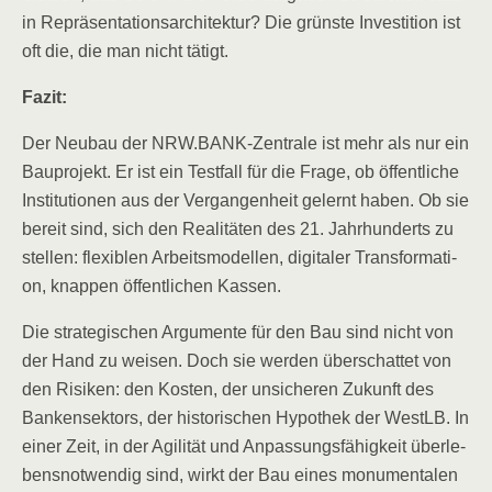
in Reprä­sen­ta­ti­ons­ar­chi­tek­tur? Die grüns­te Inves­ti­ti­on ist
oft die, die man nicht tätigt.
Fazit:
Der Neu­bau der NRW.BANK-Zentrale ist mehr als nur ein
Bau­pro­jekt. Er ist ein Test­fall für die Fra­ge, ob öffent­li­che
Insti­tu­tio­nen aus der Ver­gan­gen­heit gelernt haben. Ob sie
bereit sind, sich den Rea­li­tä­ten des 21. Jahr­hun­derts zu
stel­len: fle­xi­blen Arbeits­mo­del­len, digi­ta­ler Trans­for­ma­ti­
on, knap­pen öffent­li­chen Kassen.
Die stra­te­gi­schen Argu­men­te für den Bau sind nicht von
der Hand zu wei­sen. Doch sie wer­den über­schat­tet von
den Risi­ken: den Kos­ten, der unsi­che­ren Zukunft des
Ban­ken­sek­tors, der his­to­ri­schen Hypo­thek der WestLB. In
einer Zeit, in der Agi­li­tät und Anpas­sungs­fä­hig­keit über­le­
bens­not­wen­dig sind, wirkt der Bau eines monu­men­ta­len