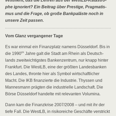
vest­ment, das die Leh­ren aus der WestLB-Kata­stro­
phe igno­riert? Ein Bei­trag über Pres­ti­ge, Prag­ma­tis­
mus und die Fra­ge, ob gro­ße Bank­pa­läs­te noch in
unse­re Zeit passen.
Vom Glanz ver­gan­ge­ner Tage
Es war ein­mal ein Finanz­platz namens Düs­sel­dorf. Bis in
er
die 1990
Jah­re galt die Stadt am Rhein als Deutsch­
lands zweit­wich­tigs­tes Ban­ken­zen­trum, nur knapp hin­ter
Frank­furt. Die WestLB, eine der größ­ten Lan­des­ban­ken
des Lan­des, thron­te hier als Sym­bol wirt­schaft­li­cher
Macht. Die IKB finan­zier­te die Indus­trie. Thys­sen und
Man­nes­mann präg­ten die indus­tri­el­le Land­schaft. Die
Bör­se Düs­sel­dorf han­del­te mit rele­van­ten Volumina.
Dann kam die Finanz­kri­se 2007/​2008 – und mit ihr der
tie­fe Fall. Die WestLB, in risi­ko­rei­che Geschäf­te ver­strickt