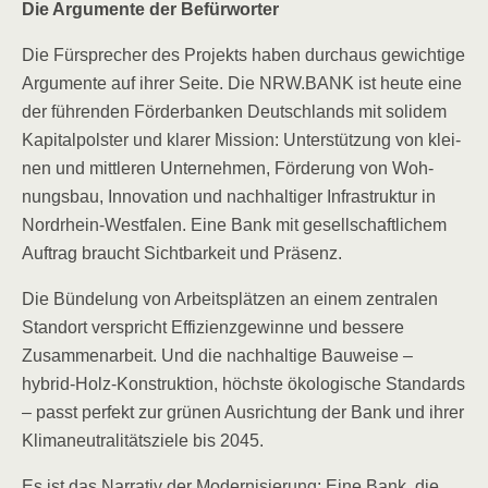
Die Argu­men­te der Befürworter
Die Für­spre­cher des Pro­jekts haben durch­aus gewich­ti­ge
Argu­men­te auf ihrer Sei­te. Die NRW.BANK ist heu­te eine
der füh­ren­den För­der­ban­ken Deutsch­lands mit soli­dem
Kapi­tal­pols­ter und kla­rer Mis­si­on: Unter­stüt­zung von klei­
nen und mitt­le­ren Unter­neh­men, För­de­rung von Woh­
nungs­bau, Inno­va­ti­on und nach­hal­ti­ger Infra­struk­tur in
Nord­rhein-West­fa­len. Eine Bank mit gesell­schaft­li­chem
Auf­trag braucht Sicht­bar­keit und Präsenz.
Die Bün­de­lung von Arbeits­plät­zen an einem zen­tra­len
Stand­ort ver­spricht Effi­zi­enz­ge­win­ne und bes­se­re
Zusam­men­ar­beit. Und die nach­hal­ti­ge Bau­wei­se –
hybrid-Holz-Kon­struk­ti­on, höchs­te öko­lo­gi­sche Stan­dards
– passt per­fekt zur grü­nen Aus­rich­tung der Bank und ihrer
Kli­ma­neu­tra­li­täts­zie­le bis 2045.
Es ist das Nar­ra­tiv der Moder­ni­sie­rung: Eine Bank, die