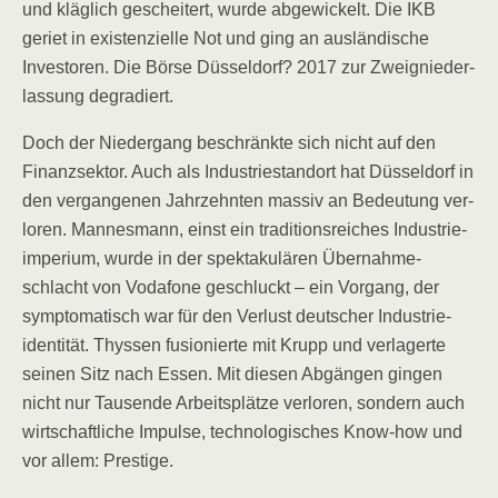
und kläg­lich geschei­tert, wur­de abge­wi­ckelt. Die IKB
geriet in exis­ten­zi­el­le Not und ging an aus­län­di­sche
Inves­to­ren. Die Bör­se Düs­sel­dorf? 2017 zur Zweig­nie­der­
las­sung degradiert.
Doch der Nie­der­gang beschränk­te sich nicht auf den
Finanz­sek­tor. Auch als Indus­trie­stand­ort hat Düs­sel­dorf in
den ver­gan­ge­nen Jahr­zehn­ten mas­siv an Bedeu­tung ver­
lo­ren. Man­nes­mann, einst ein tra­di­ti­ons­rei­ches Indus­trie­
im­pe­ri­um, wur­de in der spek­ta­ku­lä­ren Über­nah­me­
schlacht von Voda­fone geschluckt – ein Vor­gang, der
sym­pto­ma­tisch war für den Ver­lust deut­scher Indus­trie­
iden­ti­tät. Thys­sen fusio­nier­te mit Krupp und ver­la­ger­te
sei­nen Sitz nach Essen. Mit die­sen Abgän­gen gin­gen
nicht nur Tau­sen­de Arbeits­plät­ze ver­lo­ren, son­dern auch
wirt­schaft­li­che Impul­se, tech­no­lo­gi­sches Know-how und
vor allem: Prestige.