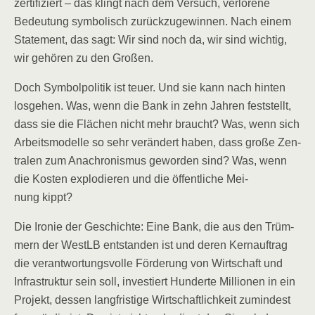
zer­ti­fi­ziert – das klingt nach dem Ver­such, ver­lo­re­ne
Bedeu­tung sym­bo­lisch zurück­zu­ge­win­nen. Nach einem
State­ment, das sagt: Wir sind noch da, wir sind wich­tig,
wir gehö­ren zu den Großen.
Doch Sym­bol­po­li­tik ist teu­er. Und sie kann nach hin­ten
los­ge­hen. Was, wenn die Bank in zehn Jah­ren fest­stellt,
dass sie die Flä­chen nicht mehr braucht? Was, wenn sich
Arbeits­mo­del­le so sehr ver­än­dert haben, dass gro­ße Zen­
tra­len zum Ana­chro­nis­mus gewor­den sind? Was, wenn
die Kos­ten explo­die­ren und die öffent­li­che Mei­
nung kippt?
Die Iro­nie der Geschich­te: Eine Bank, die aus den Trüm­
mern der WestLB ent­stan­den ist und deren Kern­auf­trag
die ver­ant­wor­tungs­vol­le För­de­rung von Wirt­schaft und
Infra­struk­tur sein soll, inves­tiert Hun­der­te Mil­lio­nen in ein
Pro­jekt, des­sen lang­fris­ti­ge Wirt­schaft­lich­keit zumin­dest