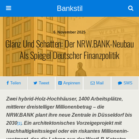
Bankstil
6. November 2025
Glanz Und Schat­ten: Der NRW.BANK-Neubau
Als Spie­gel Deut­scher Finanzpolitik
Tei­len
Tweet
Anpin­nen
Mail
SMS
Zwei hybrid-Holz-Hoch­häu­ser, 1400 Arbeits­plät­ze,
mitt­le­rer drei­stel­li­ger Mil­lio­nen­be­trag – die
NRW.BANK plant ihre neue Zen­tra­le in Düs­sel­dorf bis
2030
. Ein archi­tek­to­ni­sches Vor­zei­ge­pro­jekt mit
[1]
Nach­hal­tig­keits­sie­gel oder ein ris­kan­tes Mil­lio­nen­in­