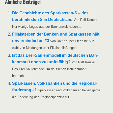
Ähn­li­che Beiträge:
Die Geschich­te des Sparkassen‑S – des
berühm­tes­ten S in Deutsch­land
Von Ralf Keu­per
Nur weni­ge Logos aus der Ban­ken­welt haben…
Fili­alster­ben der Ban­ken und Spar­kas­sen hält
unver­min­dert an #3
Von Ralf Keu­per Hier eine Aus­
wahl von Mel­dun­gen über Filialschließungen…
Ist das Drei-Säu­­len­­mo­­dell im deut­schen Ban­
ken­markt noch zukunfts­fä­hig?
Von Ralf Keu­per
Das Drei-Säu­­len­­mo­­dell im deut­schen Ban­ken­markt
hat sich…
Spar­kas­sen, Volks­ban­ken und die Regio­nal­
för­de­rung #1
Spar­kas­sen und Volks­ban­ken heben ger­ne
die Bedeu­tung des Regio­nal­prin­zips für…