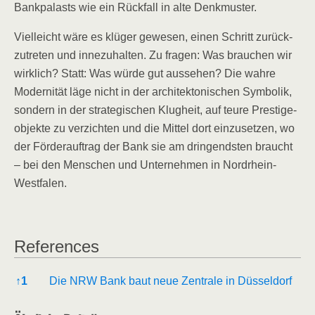
Bank­pa­lasts wie ein Rück­fall in alte Denkmuster.
Viel­leicht wäre es klü­ger gewe­sen, einen Schritt zurück­
zu­tre­ten und inne­zu­hal­ten. Zu fra­gen: Was brau­chen wir
wirk­lich? Statt: Was wür­de gut aus­se­hen? Die wah­re
Moder­ni­tät läge nicht in der archi­tek­to­ni­schen Sym­bo­lik,
son­dern in der stra­te­gi­schen Klug­heit, auf teu­re Pres­ti­ge­
ob­jek­te zu ver­zich­ten und die Mit­tel dort ein­zu­set­zen, wo
der För­der­auf­trag der Bank sie am drin­gends­ten braucht
– bei den Men­schen und Unter­neh­men in Nordrhein-
Westfalen.
Refe­ren­ces
Refe­ren­ces
↑
1
Die NRW Bank baut neue Zen­tra­le in Düsseldorf