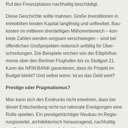
Ruf des Finanz­plat­zes nach­hal­tig beschädigt.
Die­se Geschich­te soll­te mah­nen. Gro­ße Inves­ti­tio­nen in
Immo­bi­li­en bin­den Kapi­tal lang­fris­tig und unfle­xi­bel. Bau­
kos­ten im mitt­le­ren drei­stel­li­gen Mil­lio­nen­be­reich – kon­
kre­te Zah­len wer­den sorg­sam ver­schwie­gen – sind bei
öffent­li­chen Groß­pro­jek­ten noto­risch anfäl­lig für Über­
schrei­tun­gen. Die Bei­spie­le rei­chen von der Elb­phil­har­
mo­nie über den Ber­li­ner Flug­ha­fen bis zu Stutt­gart 21.
Kann die NRW.BANK garan­tie­ren, dass ihr Pro­jekt im
Bud­get bleibt? Und selbst wenn: Ist es das Geld wert?
Pres­ti­ge oder Pragmatismus?
Man kann sich des Ein­drucks nicht erweh­ren, dass bei
die­ser Ent­schei­dung nicht nur ratio­na­le Erwä­gun­gen eine
Rol­le spiel­ten. Ein pres­ti­ge­träch­ti­ger Neu­bau im Regie­
rungs­vier­tel, archi­tek­to­nisch her­aus­ra­gend, nach­hal­tig