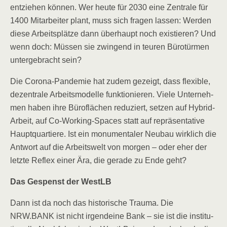
ent­zie­hen kön­nen. Wer heu­te für 2030 eine Zen­tra­le für
1400 Mit­ar­bei­ter plant, muss sich fra­gen las­sen: Wer­den
die­se Arbeits­plät­ze dann über­haupt noch exis­tie­ren? Und
wenn doch: Müs­sen sie zwin­gend in teu­ren Büro­tür­men
unter­ge­bracht sein?
Die Coro­na-Pan­de­mie hat zudem gezeigt, dass fle­xi­ble,
dezen­tra­le Arbeits­mo­del­le funk­tio­nie­ren. Vie­le Unter­neh­
men haben ihre Büro­flä­chen redu­ziert, set­zen auf Hybrid-
Arbeit, auf Co-Working-Spaces statt auf reprä­sen­ta­ti­ve
Haupt­quar­tie­re. Ist ein monu­men­ta­ler Neu­bau wirk­lich die
Ant­wort auf die Arbeits­welt von mor­gen – oder eher der
letz­te Reflex einer Ära, die gera­de zu Ende geht?
Das Gespenst der WestLB
Dann ist da noch das his­to­ri­sche Trau­ma. Die
NRW.BANK ist nicht irgend­ei­ne Bank – sie ist die insti­tu­