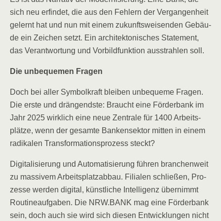
sich neu erfin­det, die aus den Feh­lern der Ver­gan­gen­heit
gelernt hat und nun mit einem zukunfts­wei­sen­den Gebäu­
de ein Zei­chen setzt. Ein archi­tek­to­ni­sches State­ment,
das Ver­ant­wor­tung und Vor­bild­funk­ti­on aus­strah­len soll.
Die unbe­que­men Fragen
Doch bei aller Sym­bol­kraft blei­ben unbe­que­me Fra­gen.
Die ers­te und drän­gends­te: Braucht eine För­der­bank im
Jahr 2025 wirk­lich eine neue Zen­tra­le für 1400 Arbeits­
plät­ze, wenn der gesam­te Ban­ken­sek­tor mit­ten in einem
radi­ka­len Trans­for­ma­ti­ons­pro­zess steckt?
Digi­ta­li­sie­rung und Auto­ma­ti­sie­rung füh­ren bran­chen­weit
zu mas­si­vem Arbeits­platz­ab­bau. Filia­len schlie­ßen, Pro­
zes­se wer­den digi­tal, künst­li­che Intel­li­genz über­nimmt
Rou­ti­ne­auf­ga­ben. Die NRW.BANK mag eine För­der­bank
sein, doch auch sie wird sich die­sen Ent­wick­lun­gen nicht