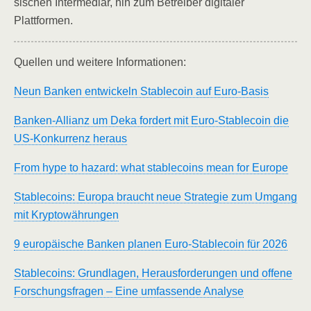
si­schen Inter­me­di­är, hin zum Betrei­ber digi­ta­ler
Plattformen.
Quel­len und wei­te­re Informationen:
Neun Ban­ken ent­wi­ckeln Sta­b­le­co­in auf Euro-Basis
Ban­ken-Alli­anz um Deka for­dert mit Euro-Sta­b­le­co­in die
US-Kon­kur­renz heraus
From hype to hazard: what sta­b­le­co­ins mean for Europe
Sta­b­le­co­ins: Euro­pa braucht neue Stra­te­gie zum Umgang
mit Kryptowährungen
9 euro­päi­sche Ban­ken pla­nen Euro-Sta­b­le­co­in für 2026
Sta­b­le­co­ins: Grund­la­gen, Her­aus­for­de­run­gen und offe­ne
For­schungs­fra­gen – Eine umfas­sen­de Analyse