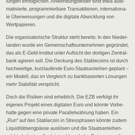
lun­gen ermög­li­chen. Anwen­dungs­fel­der sind etwa auto­
ma­ti­sier­te, pro­gram­mier­ba­re Trans­ak­tio­nen, inter­na­tio­na­
le Über­wei­sun­gen und die digi­ta­le Abwick­lung von
Wertpapieren.
Die orga­ni­sa­to­ri­sche Struk­tur steht bereits: In den Nie­der­
lan­den wur­de ein Gemein­schafts­un­ter­neh­men gegrün­det,
das als E‑Geld-Insti­tut unter Auf­sicht der dor­ti­gen Zen­tral­
bank agie­ren soll. Die Deckung des Sta­b­le­co­ins ist durch
hoch­wer­ti­ge, kurz­lau­fen­de Euro-Staats­an­lei­hen geplant –
ein Modell, das im Ver­gleich zu bank­ba­sier­ten Lösun­gen
mehr Sta­bi­li­tät verspricht.
Doch die Risi­ken sind erheb­lich. Die EZB ver­folgt ihr
eige­nes Pro­jekt eines digi­ta­len Euro und könn­te Vor­be­
hal­te gegen eine pri­va­te Par­al­lel­wäh­rung haben. Ein
„Run“ auf den Sta­b­le­co­in in Stress­pha­sen könn­te zudem
Liqui­di­täts­eng­päs­se aus­lö­sen und die Staats­an­lei­hen­