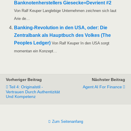
Bank­no­ten­her­stel­lers Giesecke+Devrient #2
Von Ralf Keu­per Lang­le­bi­ge Unter­neh­men zeich­nen sich laut
Arie de…
Ban­king-Revo­lu­­ti­on in den USA, oder: Die
Zen­tral­bank als Haupt­buch des Vol­kes (The
Peo­p­les Led­ger)
Von Ralf Keu­per In den USA sorgt
momen­tan ein Konzept…
Vorheriger Beitrag
Nächster Beitrag
Teil 4: Originalstil -
Agent AI For Finance
Vertrauen Durch Authentizität
Und Kompetenz
Zum Seitenanfang