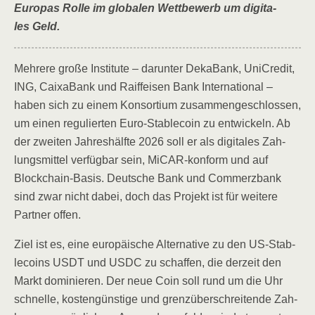
Euro­pas Rol­le im glo­ba­len Wett­be­werb um digi­ta­
les Geld.
Meh­re­re gro­ße Insti­tu­te – dar­un­ter Deka­Bank, UniCre­dit,
ING, Caix­a­Bank und Raiff­ei­sen Bank Inter­na­tio­nal –
haben sich zu einem Kon­sor­ti­um zusam­men­ge­schlos­sen,
um einen regu­lier­ten Euro-Sta­b­le­co­in zu ent­wi­ckeln. Ab
der zwei­ten Jah­res­hälf­te 2026 soll er als digi­ta­les Zah­
lungs­mit­tel ver­füg­bar sein, MiCAR-kon­form und auf
Block­chain-Basis. Deut­sche Bank und Com­merz­bank
sind zwar nicht dabei, doch das Pro­jekt ist für wei­te­re
Part­ner offen.
Ziel ist es, eine euro­päi­sche Alter­na­ti­ve zu den US-Sta­b­
le­co­ins USDT und USDC zu schaf­fen, die der­zeit den
Markt domi­nie­ren. Der neue Coin soll rund um die Uhr
schnel­le, kos­ten­güns­ti­ge und grenz­über­schrei­ten­de Zah­