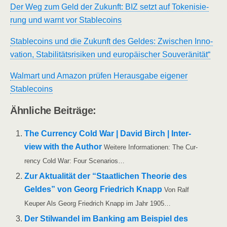
Der Weg zum Geld der Zukunft: BIZ setzt auf Toke­ni­sie­
rung und warnt vor Stablecoins
Sta­b­le­co­ins und die Zukunft des Gel­des: Zwi­schen Inno­
va­ti­on, Sta­bi­li­täts­ri­si­ken und euro­päi­scher Souveränität“
Walm­art und Ama­zon prü­fen Her­aus­ga­be eige­ner
Stablecoins
Ähn­li­che Beiträge:
The Cur­ren­cy Cold War | David Birch | Inter­
view with the Aut­hor
Wei­te­re Infor­ma­tio­nen: The Cur­
ren­cy Cold War: Four Scenarios…
Zur Aktua­li­tät der “Staat­li­chen Theo­rie des
Gel­des” von Georg Fried­rich Knapp
Von Ralf
Keu­per Als Georg Fried­rich Knapp im Jahr 1905…
Der Stil­wan­del im Ban­king am Bei­spiel des