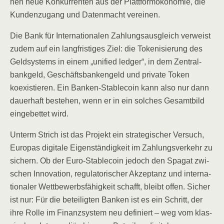
hen neue Kon­kur­ren­ten aus der Platt­form­öko­no­mie, die
Kun­den­zu­gang und Daten­macht vereinen.
Die Bank für Inter­na­tio­na­len Zah­lungs­aus­gleich ver­weist
zudem auf ein lang­fris­ti­ges Ziel: die Toke­ni­sie­rung des
Geld­sys­tems in einem „uni­fied led­ger“, in dem Zen­tral­
bank­geld, Geschäfts­ban­ken­geld und pri­va­te Token
koexis­tie­ren. Ein Ban­ken-Sta­b­le­co­in kann also nur dann
dau­er­haft bestehen, wenn er in ein sol­ches Gesamt­bild
ein­ge­bet­tet wird.
Unterm Strich ist das Pro­jekt ein stra­te­gi­scher Ver­such,
Euro­pas digi­ta­le Eigen­stän­dig­keit im Zah­lungs­ver­kehr zu
sichern. Ob der Euro-Sta­b­le­co­in jedoch den Spa­gat zwi­
schen Inno­va­ti­on, regu­la­to­ri­scher Akzep­tanz und inter­na­
tio­na­ler Wett­be­werbs­fä­hig­keit schafft, bleibt offen. Sicher
ist nur: Für die betei­lig­ten Ban­ken ist es ein Schritt, der
ihre Rol­le im Finanz­sys­tem neu defi­niert – weg vom klas­