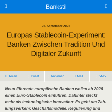
Bankstil
26. September 2025
Euro­pas Sta­b­le­co­in-Expe­ri­ment:
Ban­ken Zwi­schen Tra­di­ti­on Und
Digi­ta­ler Zukunft
Tei­len
Tweet
Anpin­nen
Mail
SMS
Neun füh­ren­de euro­päi­sche Ban­ken wol­len ab 2026
einen Euro-Sta­b­le­co­in ein­füh­ren. Dahin­ter steckt
mehr als tech­no­lo­gi­sche Inno­va­ti­on: Es geht um Zah­
lungs­ver­kehr, Geschäfts­mo­del­le, Regu­lie­rung und