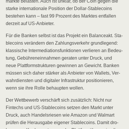
märk­te belas­ten. Auch ist unklar, ob der Coin gegen die
star­ke inter­na­tio­na­le Posi­ti­on der Dol­lar-Sta­b­le­co­ins
bestehen kann – fast 99 Pro­zent des Mark­tes ent­fal­len
der­zeit auf US-Anbieter.
Für die Ban­ken selbst ist das Pro­jekt ein Balan­ce­akt. Sta­
b­le­co­ins ver­än­dern den Zah­lungs­ver­kehr grund­le­gend:
klas­si­sche Inter­me­dia­ti­ons­funk­tio­nen ver­lie­ren an Bedeu­
tung, Gebüh­ren­ein­nah­men gera­ten unter Druck, und
neue Platt­form­struk­tu­ren gewin­nen an Gewicht. Ban­ken
müs­sen sich daher stär­ker als Anbie­ter von Wal­lets, Ver­
wahr­diens­ten und digi­ta­ler Infra­struk­tur posi­tio­nie­ren,
wenn sie ihre Rol­le behaup­ten wollen.
Der Wett­be­werb ver­schärft sich zusätz­lich: Nicht nur
Fintechs und US-Sta­b­le­co­ins set­zen den Markt unter
Druck, auch Han­dels­rie­sen wie Ama­zon und Walm­art
prü­fen die Her­aus­ga­be eige­ner Sta­b­le­co­ins. Damit dro­