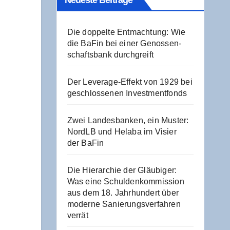
Neu­es­te Beiträge
Die dop­pel­te Ent­mach­tung: Wie
die BaFin bei einer Genos­sen­
schafts­bank durchgreift
Der Levera­ge-Effekt von 1929 bei
geschlos­se­nen Investmentfonds
Zwei Lan­des­ban­ken, ein Mus­ter:
NordLB und Hela­ba im Visier
der BaFin
Die Hier­ar­chie der Gläu­bi­ger:
Was eine Schul­den­kom­mis­si­on
aus dem 18. Jahr­hun­dert über
moder­ne Sanie­rungs­ver­fah­ren
verrät