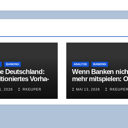
E
BANKING
ANALYSE
BANKING
e Deutsch­land:
Wenn Ban­ken nich
tio­nier­tes Vor­ha­
mehr mit­spie­len: O
bekann­te
Bih­ler Maschi­nen­f
1, 2026
RKEUPER
MAI 13, 2026
RKEUPE
usforderungen
brik in der
Restrukturierung