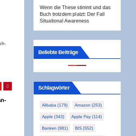
Wenn die The­se stimmt und das
Buch trotz­dem platzt: Der Fall
Situa­tio­nal Awareness
ech-
Beliebte Beiträge
Schlag­wör­ter
an­
Alibaba
(179)
Amazon
(253)
Apple
(343)
Apple Pay
(114)
Banken
(981)
BIS
(552)