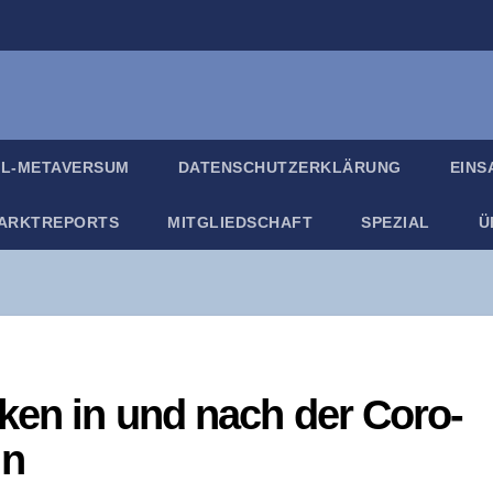
IL-META­VER­SUM
DATEN­SCHUTZ­ER­KLÄ­RUNG
EIN­
ARKT­RE­PORTS
MIT­GLIED­SCHAFT
SPE­ZI­AL
Ü
­ken in und nach der Coro­
in