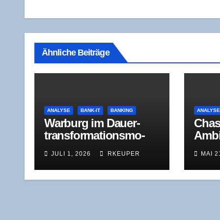
Ähnliche Beiträge
ANALYSE
BANK-IT
BANKING
ANALYS
War­burg im Dau­er­
Cha­s
trans­for­ma­ti­ons­mo­
Ambi­
dus: Was der Jah­res­
ben, 
JULI 1, 2026
RKEUPER
MAI 2
ver­lust 2025 wirk­
Hera
lich zeigt