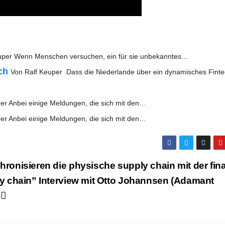
­per Wenn Men­schen ver­su­chen, ein für sie unbekanntes…
sch
Von Ralf Keu­per Dass die Nie­der­lan­de über ein dyna­mi­sches Fint
er Anbei eini­ge Mel­dun­gen, die sich mit den…
er Anbei eini­ge Mel­dun­gen, die sich mit den…
hro­ni­sie­ren die phy­si­sche sup­p­ly chain mit der fin
­ly chain” Inter­view mit Otto Johann­sen (Ada­mant
)