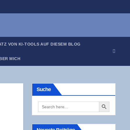
SATZ VON KI-TOOLS AUF DIE­SEM BLOG
BER MICH
Suche
Search Button
Search
for: