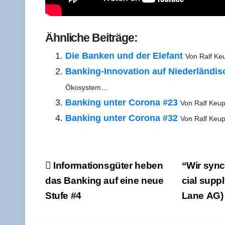
Ähn­li­che Beiträge:
Die Ban­ken und der Ele­fant
Von Ralf Keu
Ban­king-Inno­­va­­ti­on auf Nie­der­län­di
Ökosystem…
Ban­king unter Coro­na #23
Von Ralf Keu­p
Ban­king unter Coro­na #32
Von Ralf Keu­p
Beitragsnavigation
Infor­ma­ti­ons­gü­ter heben
“Wir syn­c
das Ban­king auf eine neue
cial sup­p
Stu­fe #4
Lane AG