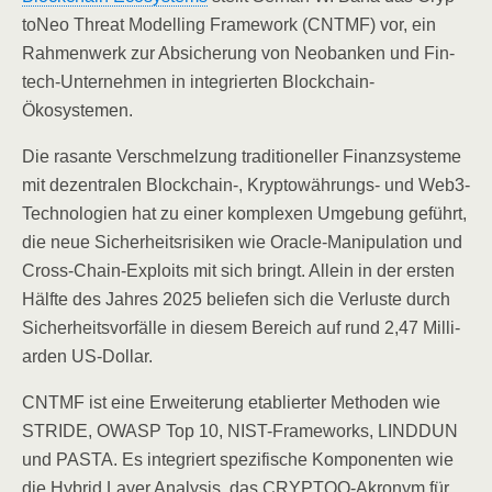
to­Neo Thre­at Model­ling Frame­work (CNTMF) vor, ein
Rah­men­werk zur Absi­che­rung von Neo­ban­ken und Fin­
tech-Unter­neh­men in inte­grier­ten Blockchain-
Ökosystemen.
Die rasan­te Ver­schmel­zung tra­di­tio­nel­ler Finanz­sys­te­me
mit dezen­tra­len Blockchain‑, Kryp­to­wäh­rungs- und Web3-
Tech­no­lo­gien hat zu einer kom­ple­xen Umge­bung geführt,
die neue Sicher­heits­ri­si­ken wie Ora­cle-Mani­pu­la­ti­on und
Cross-Chain-Exploits mit sich bringt. Allein in der ers­ten
Hälf­te des Jah­res 2025 belie­fen sich die Ver­lus­te durch
Sicher­heits­vor­fäl­le in die­sem Bereich auf rund 2,47 Mil­li­
ar­den US-Dollar.
CNTMF ist eine Erwei­te­rung eta­blier­ter Metho­den wie
STRIDE, OWASP Top 10, NIST-Frame­works, LINDDUN
und PASTA. Es inte­griert spe­zi­fi­sche Kom­po­nen­ten wie
die Hybrid Lay­er Ana­ly­sis, das CRYP­TOQ-Akro­nym für