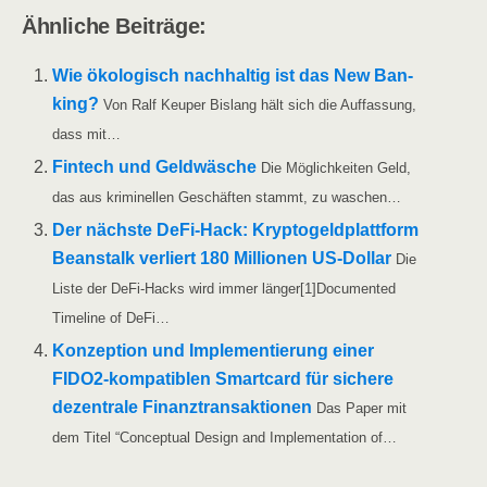
Ähn­li­che Beiträge:
Wie öko­lo­gisch nach­hal­tig ist das New Ban­
king?
Von Ralf Keu­per Bis­lang hält sich die Auf­fas­sung,
dass mit…
Fin­tech und Geld­wä­sche
Die Mög­lich­kei­ten Geld,
das aus kri­mi­nel­len Geschäf­ten stammt, zu waschen…
Der nächs­te DeFi-Hack: Kryp­to­geld­platt­form
Bean­stalk ver­liert 180 Mil­lio­nen US-Dol­lar
Die
Lis­te der DeFi-Hacks wird immer län­ger[1]Docu­men­ted
Time­line of DeFi…
Kon­zep­ti­on und Imple­men­tie­rung einer
FIDO2-kom­­pa­­ti­­blen Smart­card für siche­re
dezen­tra­le Finanz­trans­ak­tio­nen
Das Paper mit
dem Titel “Con­cep­tu­al Design and Imple­men­ta­ti­on of…