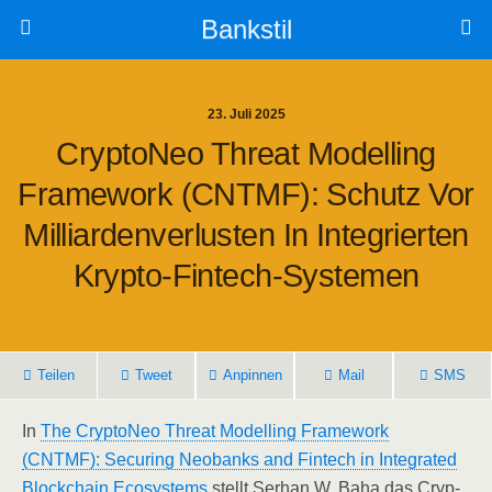
Bankstil
23. Juli 2025
Cryp­to­Neo Thre­at Model­ling
Frame­work (CNTMF): Schutz Vor
Mil­li­ar­den­ver­lus­ten In Inte­grier­ten
Krypto-Fintech-Systemen
Tei­len
Tweet
Anpin­nen
Mail
SMS
In
The Cryp­to­Neo Thre­at Model­ling Frame­work
(CNTMF): Secu­ring Neo­banks and Fin­tech in Inte­gra­ted
Block­chain Eco­sys­tems
stellt Ser­han W. Baha das Cryp­