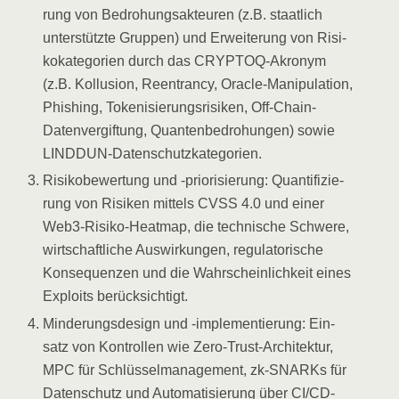
rung von Bedro­hungs­ak­teu­ren (z.B. staat­lich
unter­stütz­te Grup­pen) und Erwei­te­rung von Risi­
ko­ka­te­go­rien durch das CRYP­TOQ-Akro­nym
(z.B. Kol­lu­si­on, Reen­tran­cy, Ora­cle-Mani­pu­la­ti­on,
Phis­hing, Toke­ni­sie­rungs­ri­si­ken, Off-Chain-
Daten­ver­gif­tung, Quan­ten­be­dro­hun­gen) sowie
LINDDUN-Datenschutzkategorien.
Risi­ko­be­wer­tung und ‑prio­ri­sie­rung: Quan­ti­fi­zie­
rung von Risi­ken mit­tels CVSS 4.0 und einer
Web3-Risi­ko-Heat­map, die tech­ni­sche Schwe­re,
wirt­schaft­li­che Aus­wir­kun­gen, regu­la­to­ri­sche
Kon­se­quen­zen und die Wahr­schein­lich­keit eines
Exploits berücksichtigt.
Min­de­rungs­de­sign und ‑imple­men­tie­rung: Ein­
satz von Kon­trol­len wie Zero-Trust-Archi­tek­tur,
MPC für Schlüs­sel­ma­nage­ment, zk-SNARKs für
Daten­schutz und Auto­ma­ti­sie­rung über CI/CD-