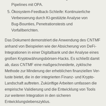
Pipe­lines mit OPA.
Öko­sys­tem-Feed­back-Schlei­fe: Kon­ti­nu­ier­li­che
Ver­bes­se­rung durch KI-gestütz­te Ana­ly­se von
Bug-Boun­ties, Pene­tra­ti­ons­tests und
Vorfallberichten.
Das Doku­ment demons­triert die Anwen­dung des CNTMF
anhand von Bei­spie­len wie der Absi­che­rung von DeFi-
Inte­gra­tio­nen in einer Digi­tal­bank und der Ana­ly­se eines
gro­ßen Kryp­to­wäh­rungs­bör­sen-Hacks. Es schließt damit
ab, dass CNTMF eine maß­ge­schnei­der­te, zykli­sche
Metho­de zur Min­de­rung der erheb­li­chen finan­zi­el­len Ver­
lus­te bie­tet, die in der inte­grier­ten Finanz- und Kryp­to-
Land­schaft auf­tre­ten. Zukünf­ti­ge Arbei­ten umfas­sen die
empi­ri­sche Vali­die­rung und die Ent­wick­lung von Tools
zur wei­te­ren Inte­gra­ti­on in den siche­ren
Entwicklungslebenszyklus.