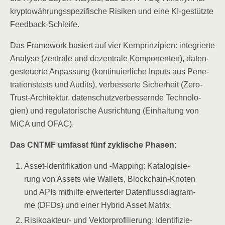
kryp­to­wäh­rungs­spe­zi­fi­sche Risi­ken und eine KI-gestütz­te
Feedback-Schleife.
Das Frame­work basiert auf vier Kern­prin­zi­pi­en: inte­grier­te
Ana­ly­se (zen­tra­le und dezen­tra­le Kom­po­nen­ten), daten­
ge­steu­er­te Anpas­sung (kon­ti­nu­ier­li­che Inputs aus Pene­
tra­ti­ons­tests und Audits), ver­bes­ser­te Sicher­heit (Zero-
Trust-Archi­tek­tur, daten­schutz­ver­bes­sern­de Tech­no­lo­
gien) und regu­la­to­ri­sche Aus­rich­tung (Ein­hal­tung von
MiCA und OFAC).
Das CNTMF umfasst fünf zykli­sche Phasen:
Asset-Iden­ti­fi­ka­ti­on und ‑Map­ping: Kata­lo­gi­sie­
rung von Assets wie Wal­lets, Block­chain-Kno­ten
und APIs mit­hil­fe erwei­ter­ter Daten­fluss­dia­gram­
me (DFDs) und einer Hybrid Asset Matrix.
Risi­ko­ak­teur- und Vek­tor­pro­fi­lie­rung: Iden­ti­fi­zie­