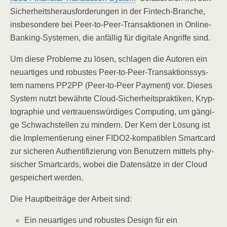
Sicher­heits­her­aus­for­de­run­gen in der Fin­tech-Bran­che,
ins­be­son­de­re bei Peer-to-Peer-Trans­ak­tio­nen in Online-
Ban­king-Sys­te­men, die anfäl­lig für digi­ta­le Angrif­fe sind.
Um die­se Pro­ble­me zu lösen, schla­gen die Autoren ein
neu­ar­ti­ges und robus­tes Peer-to-Peer-Trans­ak­ti­ons­sys­
tem namens PP2PP (Peer-to-Peer Pay­ment) vor. Die­ses
Sys­tem nutzt bewähr­te Cloud-Sicher­heits­prak­ti­ken, Kryp­
to­gra­phie und ver­trau­ens­wür­di­ges Com­pu­ting, um gän­gi­
ge Schwach­stel­len zu min­dern. Der Kern der Lösung ist
die Imple­men­tie­rung einer FIDO2-kom­pa­ti­blen Smart­card
zur siche­ren Authen­ti­fi­zie­rung von Benut­zern mit­tels phy­
si­scher Smart­cards, wobei die Daten­sät­ze in der Cloud
gespei­chert werden.
Die Haupt­bei­trä­ge der Arbeit sind:
Ein neu­ar­ti­ges und robus­tes Design für ein