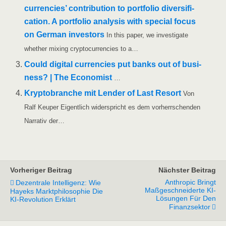
cur­ren­ci­es’ con­tri­bu­ti­on to port­fo­lio diver­si­fi­
ca­ti­on. A port­fo­lio ana­ly­sis with spe­cial focus
on Ger­man inves­tors
In this paper, we inves­ti­ga­te
whe­ther mixing cryp­to­cur­ren­ci­es to a…
Could digi­tal cur­ren­ci­es put banks out of busi­
ness? | The Eco­no­mist
…
Kryp­to­bran­che mit Len­der of Last Resort
Von
Ralf Keu­per Eigent­lich wider­spricht es dem vor­herr­schen­den
Nar­ra­tiv der…
Vorheriger Beitrag
Nächster Beitrag
Anthropic Bringt
Dezentrale Intelligenz: Wie
Maßgeschneiderte KI-
Hayeks Marktphilosophie Die
Lösungen Für Den
KI-Revolution Erklärt
Finanzsektor