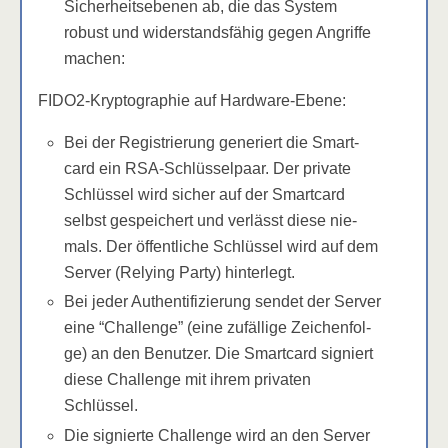
Sicher­heits­ebe­nen ab, die das Sys­tem
robust und wider­stands­fä­hig gegen Angrif­fe
machen:
FIDO2-Kryp­to­gra­phie auf Hardware-Ebene:
Bei der Regis­trie­rung gene­riert die Smart­
card ein RSA-Schlüs­sel­paar. Der pri­va­te
Schlüs­sel wird sicher auf der Smart­card
selbst gespei­chert und ver­lässt die­se nie­
mals. Der öffent­li­che Schlüs­sel wird auf dem
Ser­ver (Rely­ing Par­ty) hinterlegt.
Bei jeder Authen­ti­fi­zie­rung sen­det der Ser­ver
eine “Chall­enge” (eine zufäl­li­ge Zei­chen­fol­
ge) an den Benut­zer. Die Smart­card signiert
die­se Chall­enge mit ihrem pri­va­ten
Schlüssel.
Die signier­te Chall­enge wird an den Ser­ver