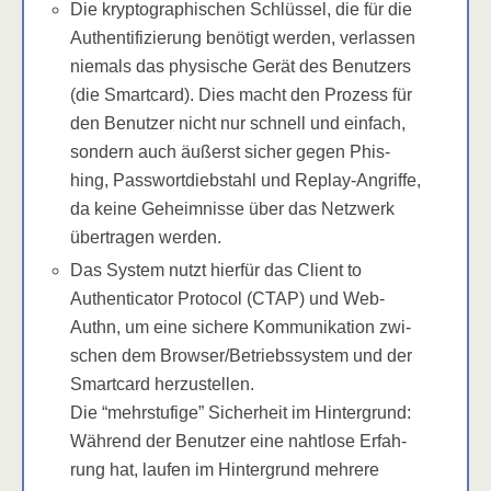
Die kryp­to­gra­phi­schen Schlüs­sel, die für die
Authen­ti­fi­zie­rung benö­tigt wer­den, ver­las­sen
nie­mals das phy­si­sche Gerät des Benut­zers
(die Smart­card). Dies macht den Pro­zess für
den Benut­zer nicht nur schnell und ein­fach,
son­dern auch äußerst sicher gegen Phis­
hing, Pass­wort­dieb­stahl und Replay-Angrif­fe,
da kei­ne Geheim­nis­se über das Netz­werk
über­tra­gen werden.
Das Sys­tem nutzt hier­für das Cli­ent to
Authen­ti­ca­tor Pro­to­col (CTAP) und Web­
Authn, um eine siche­re Kom­mu­ni­ka­ti­on zwi­
schen dem Browser/​Betriebssystem und der
Smart­card herzustellen.
Die “mehr­stu­fi­ge” Sicher­heit im Hin­ter­grund:
Wäh­rend der Benut­zer eine naht­lo­se Erfah­
rung hat, lau­fen im Hin­ter­grund meh­re­re