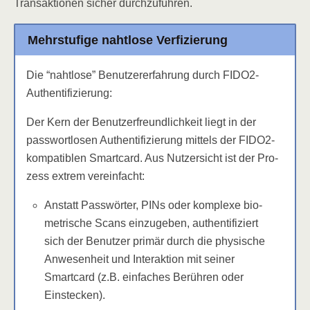
Trans­ak­tio­nen sicher durchzuführen.
Mehr­stu­fi­ge naht­lo­se Verfizierung
Die “naht­lo­se” Benut­zer­er­fah­rung durch FIDO2-
Authentifizierung:
Der Kern der Benut­zer­freund­lich­keit liegt in der
pass­wort­lo­sen Authen­ti­fi­zie­rung mit­tels der FIDO2-
kom­pa­ti­blen Smart­card. Aus Nut­zer­sicht ist der Pro­
zess extrem vereinfacht:
Anstatt Pass­wör­ter, PINs oder kom­ple­xe bio­
me­tri­sche Scans ein­zu­ge­ben, authen­ti­fi­ziert
sich der Benut­zer pri­mär durch die phy­si­sche
Anwe­sen­heit und Inter­ak­ti­on mit sei­ner
Smart­card (z.B. ein­fa­ches Berüh­ren oder
Einstecken).