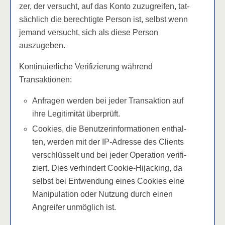
zer, der ver­sucht, auf das Kon­to zuzu­grei­fen, tat­
säch­lich die berech­tig­te Per­son ist, selbst wenn
jemand ver­sucht, sich als die­se Per­son
auszugeben.
Kon­ti­nu­ier­li­che Veri­fi­zie­rung wäh­rend
Transaktionen:
Anfra­gen wer­den bei jeder Trans­ak­ti­on auf
ihre Legi­ti­mi­tät überprüft.
Coo­kies, die Benut­zer­in­for­ma­tio­nen ent­hal­
ten, wer­den mit der IP-Adres­se des Cli­ents
ver­schlüs­selt und bei jeder Ope­ra­ti­on veri­fi­
ziert. Dies ver­hin­dert Coo­kie-Hijack­ing, da
selbst bei Ent­wen­dung eines Coo­kies eine
Mani­pu­la­ti­on oder Nut­zung durch einen
Angrei­fer unmög­lich ist.