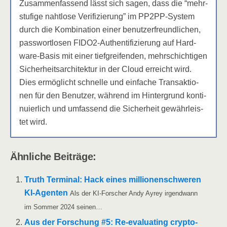
Zusam­men­fas­send lässt sich sagen, dass die “mehr­
stu­fi­ge naht­lo­se Veri­fi­zie­rung” im PP2PP-Sys­tem
durch die Kom­bi­na­ti­on einer benut­zer­freund­li­chen,
pass­wort­lo­sen FIDO2-Authen­ti­fi­zie­rung auf Hard­
ware-Basis mit einer tief­grei­fen­den, mehr­schich­ti­gen
Sicher­heits­ar­chi­tek­tur in der Cloud erreicht wird.
Dies ermög­licht schnel­le und ein­fa­che Trans­ak­tio­
nen für den Benut­zer, wäh­rend im Hin­ter­grund kon­ti­
nu­ier­lich und umfas­send die Sicher­heit gewähr­leis­
tet wird.
Ähn­li­che Beiträge:
Truth Ter­mi­nal: Hack eines mil­lio­nen­schwe­ren
KI-Agen­ten
Als der KI-For­­scher Andy Ayrey irgend­wann
im Som­mer 2024 seinen…
Aus der For­schung #5: Re-eva­lua­­ting cryp­to­