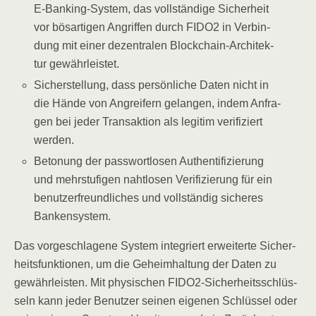
E‑Ban­king-Sys­tem, das voll­stän­di­ge Sicher­heit
vor bös­ar­ti­gen Angrif­fen durch FIDO2 in Ver­bin­
dung mit einer dezen­tra­len Block­chain-Archi­tek­
tur gewährleistet.
Sicher­stel­lung, dass per­sön­li­che Daten nicht in
die Hän­de von Angrei­fern gelan­gen, indem Anfra­
gen bei jeder Trans­ak­ti­on als legi­tim veri­fi­ziert
werden.
Beto­nung der pass­wort­lo­sen Authen­ti­fi­zie­rung
und mehr­stu­fi­gen naht­lo­sen Veri­fi­zie­rung für ein
benut­zer­freund­li­ches und voll­stän­dig siche­res
Bankensystem.
Das vor­ge­schla­ge­ne Sys­tem inte­griert erwei­ter­te Sicher­
heits­funk­tio­nen, um die Geheim­hal­tung der Daten zu
gewähr­leis­ten. Mit phy­si­schen FIDO2-Sicher­heits­schlüs­
seln kann jeder Benut­zer sei­nen eige­nen Schlüs­sel oder