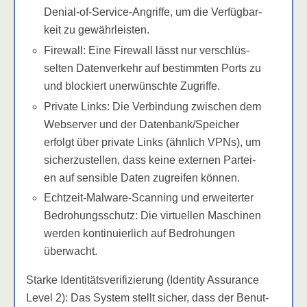
Deni­al-of-Ser­vice-Angrif­fe, um die Ver­füg­bar­
keit zu gewährleisten.
Fire­wall: Eine Fire­wall lässt nur ver­schlüs­
sel­ten Daten­ver­kehr auf bestimm­ten Ports zu
und blo­ckiert uner­wünsch­te Zugriffe.
Pri­va­te Links: Die Ver­bin­dung zwi­schen dem
Web­ser­ver und der Datenbank/​Speicher
erfolgt über pri­va­te Links (ähn­lich VPNs), um
sicher­zu­stel­len, dass kei­ne exter­nen Par­tei­
en auf sen­si­ble Daten zugrei­fen können.
Echt­zeit-Mal­wa­re-Scan­ning und erwei­ter­ter
Bedro­hungs­schutz: Die vir­tu­el­len Maschi­nen
wer­den kon­ti­nu­ier­lich auf Bedro­hun­gen
überwacht.
Star­ke Iden­ti­täts­ve­ri­fi­zie­rung (Iden­ti­ty Assu­rance
Level 2): Das Sys­tem stellt sicher, dass der Benut­