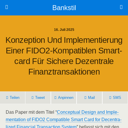
Bankstil
16. Juli 2025
Kon­zep­ti­on Und Imple­men­tie­rung
Einer FIDO2-Kom­pa­ti­blen Smart­
Card Für Siche­re Dezen­tra­le
Finanztransaktionen
Tei­len
Tweet
Anpin­nen
Mail
SMS
Das Paper mit dem Titel “
Con­cep­tu­al Design and Imple­
men­ta­ti­on of FIDO2 Com­pa­ti­ble Smart Card for Decen­tra­
li­zed Finan­cial Tran­sac­tion Sys­tem
” befasst sich mit den