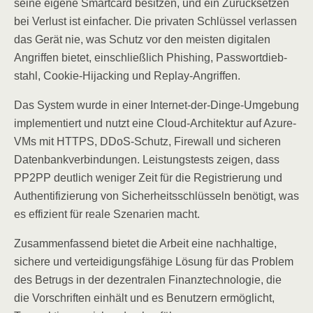
sei­ne eige­ne Smart­card besit­zen, und ein Zurück­set­zen
bei Ver­lust ist ein­fa­cher. Die pri­va­ten Schlüs­sel ver­las­sen
das Gerät nie, was Schutz vor den meis­ten digi­ta­len
Angrif­fen bie­tet, ein­schließ­lich Phis­hing, Pass­wort­dieb­
stahl, Coo­kie-Hijack­ing und Replay-Angriffen.
Das Sys­tem wur­de in einer Inter­net-der-Din­ge-Umge­bung
imple­men­tiert und nutzt eine Cloud-Archi­tek­tur auf Azu­re-
VMs mit HTTPS, DDoS-Schutz, Fire­wall und siche­ren
Daten­bank­ver­bin­dun­gen. Leis­tungs­tests zei­gen, dass
PP2PP deut­lich weni­ger Zeit für die Regis­trie­rung und
Authen­ti­fi­zie­rung von Sicher­heits­schlüs­seln benö­tigt, was
es effi­zi­ent für rea­le Sze­na­ri­en macht.
Zusam­men­fas­send bie­tet die Arbeit eine nach­hal­ti­ge,
siche­re und ver­tei­di­gungs­fä­hi­ge Lösung für das Pro­blem
des Betrugs in der dezen­tra­len Finanz­tech­no­lo­gie, die
die Vor­schrif­ten ein­hält und es Benut­zern ermög­licht,