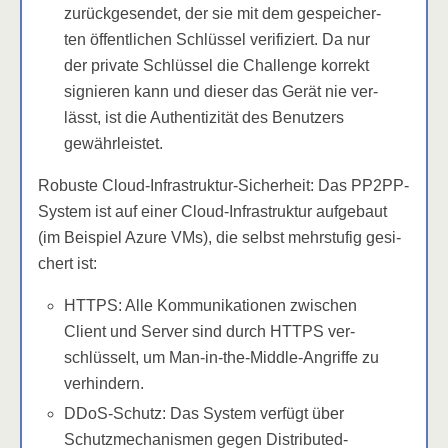
zurück­ge­sen­det, der sie mit dem gespei­cher­
ten öffent­li­chen Schlüs­sel veri­fi­ziert. Da nur
der pri­va­te Schlüs­sel die Chall­enge kor­rekt
signie­ren kann und die­ser das Gerät nie ver­
lässt, ist die Authen­ti­zi­tät des Benut­zers
gewährleistet.
Robus­te Cloud-Infra­struk­tur-Sicher­heit: Das PP2PP-
Sys­tem ist auf einer Cloud-Infra­struk­tur auf­ge­baut
(im Bei­spiel Azu­re VMs), die selbst mehr­stu­fig gesi­
chert ist:
HTTPS: Alle Kom­mu­ni­ka­tio­nen zwi­schen
Cli­ent und Ser­ver sind durch HTTPS ver­
schlüs­selt, um Man-in-the-Midd­le-Angrif­fe zu
verhindern.
DDoS-Schutz: Das Sys­tem ver­fügt über
Schutz­me­cha­nis­men gegen Dis­tri­bu­ted-