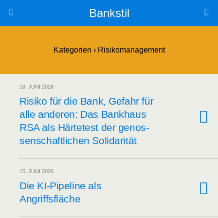
Bankstil
Kategorien ›
Risikomanagement
18. JUNI 2026
Risi­ko für die Bank, Gefahr für
alle ande­ren: Das Bank­haus
RSA als Här­te­test der genos­
sen­schaft­li­chen Solidarität
15. JUNI 2026
Die KI-Pipe­line als
Angriffsfläche