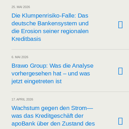
25. MAI 2026
Die Klum­pen­ri­si­ko-Fal­le: Das
deut­sche Ban­ken­sys­tem und
die Ero­si­on sei­ner regio­na­len
Kreditbasis
6. MAI 2026
Bra­wo Group: Was die Ana­ly­se
vor­her­ge­se­hen hat – und was
jetzt ein­ge­tre­ten ist
17. APRIL 2026
Wachs­tum gegen den Strom—
was das Kre­dit­ge­schäft der
apo­Bank über den Zustand des