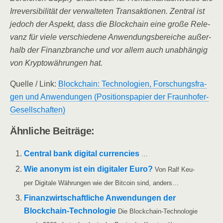
Irrever­si­bi­li­tät der ver­wal­te­ten Trans­ak­tio­nen. Zen­tral ist
jedoch der Aspekt, dass die Block­chain eine gro­ße Rele­
vanz für vie­le ver­schie­de­ne Anwen­dungs­be­rei­che außer­
halb der Finanz­bran­che und vor allem auch unab­hän­gig
von Kryp­to­wäh­run­gen hat.
Quel­le /​ Link:
Block­chain: Tech­no­lo­gien, For­schungs­fra­
gen und Anwen­dun­gen (Posi­ti­ons­pa­pier der Fraunhofer-
Gesellschaften)
Ähn­li­che Beiträge:
Cen­tral bank digi­tal cur­ren­ci­es
…
Wie anonym ist ein digi­ta­ler Euro?
Von Ralf Keu­
per Digi­ta­le Wäh­run­gen wie der Bit­co­in sind, anders…
Finanz­wirt­schaft­li­che Anwen­dun­gen der
Block­chain-Tech­no­lo­gie
Die Block­chain-Tech­­no­­lo­­gie