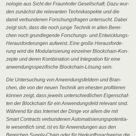
no­lo­gie aus Sicht der Fraun­ho­fer Gesell­schaft. Dazu wur­
den zunächst die rele­van­ten Tech­ni­k­aspek­te und die
damit ver­bun­de­nen For­schungs­fra­gen unter­sucht. Dabei
zeigt sich, dass die noch jun­ge Tech­nik in allen Berei­
chen noch grund­le­gen­de For­schungs- und Ent­wick­lungs-
Her­aus­for­de­run­gen auf­weist. Eine gro­ße Her­aus­for­de­
rung wird die Modu­la­ri­sie­rung ein­zel­ner Block­chain-Kon­
zep­te und deren Kom­bi­na­ti­on und Inte­gra­ti­on für eine
anwen­dungs­spe­zi­fi­sche Block­chain-Lösung sein.
Die Unter­su­chung von Anwen­dungs­fel­dern und Bran­
chen, die von der neu­en Tech­nik am ehes­ten pro­fi­tie­ren
kön­nen zeigt, dass jeweils unter­schied­li­chen Eigen­schaf­
ten der Block­chain für ein Anwen­dungs­feld rele­vant sind.
Wäh­rend für das Inter­net der Din­ge vor allem die mit
Smart Con­tracts ver­bun­de­nen Auto­ma­ti­sie­rungs­po­ten­tia­
le wesent­lich sind, ist es für Anwen­dun­gen aus den
Berei­chen Sup­p­ly-Chain oder für Her­kunfts­nach­wei­se die