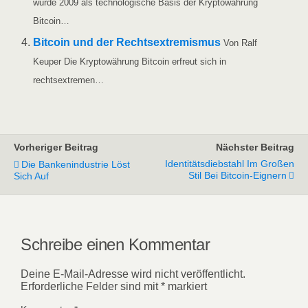
wur­de 2009 als tech­no­lo­gi­sche Basis der Kryp­to­wäh­rung
Bitcoin…
Bit­co­in und der Rechts­extre­mis­mus
Von Ralf
Keu­per Die Kryp­to­wäh­rung Bit­co­in erfreut sich in
rechtsextremen…
Vorheriger Beitrag
Nächster Beitrag
Identitätsdiebstahl Im Großen
Die Bankenindustrie Löst
Stil Bei Bitcoin-Eignern
Sich Auf
Schreibe einen Kommentar
Deine E-Mail-Adresse wird nicht veröffentlicht.
Erforderliche Felder sind mit
*
markiert