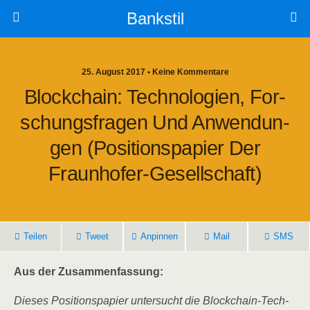
Bankstil
25. August 2017 • Keine Kommentare
Block­chain: Tech­no­lo­gien, For­
Schungs­fra­gen Und Anwen­dun­
Gen (Posi­ti­ons­pa­pier Der
Fraunhofer-Gesellschaft)
Tei­len
Tweet
Anpin­nen
Mail
SMS
Aus der Zusammenfassung:
Die­ses Posi­ti­ons­pa­pier unter­sucht die Block­chain-Tech­