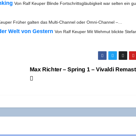
n­king
Von Ralf Keu­per Blin­de Fort­schritts­gläu­big­keit war sel­ten ein g
eu­per Frü­her gal­ten das Mul­­ti-Chan­­nel oder Omni-Channel –…
der Welt von Ges­tern
Von Ralf Keu­per Mit Weh­mut blick­te Ste­fa
Max Rich­ter – Spring 1 – Vival­di Remas