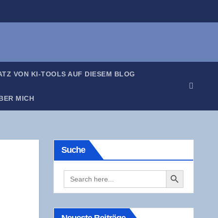
SATZ VON KI-TOOLS AUF DIE­SEM BLOG
BER MICH
Suche
Search Button
Search
for: