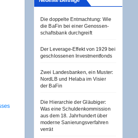
Neu­es­te Beiträge
Die dop­pel­te Ent­mach­tung: Wie
die BaFin bei einer Genos­sen­
schafts­bank durchgreift
Der Levera­ge-Effekt von 1929 bei
geschlos­se­nen Investmentfonds
Zwei Lan­des­ban­ken, ein Mus­ter:
NordLB und Hela­ba im Visier
der BaFin
Die Hier­ar­chie der Gläu­bi­ger:
esses
Was eine Schul­den­kom­mis­si­on
aus dem 18. Jahr­hun­dert über
moder­ne Sanie­rungs­ver­fah­ren
verrät