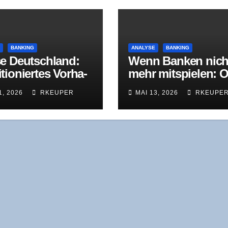
E
BANKING
ANALYSE
BANKING
e Deutsch­land:
Wenn Ban­ken nich
tio­nier­tes Vor­ha­
mehr mit­spie­len: O
bekann­te
Bih­ler Maschi­nen­f
1, 2026
RKEUPER
MAI 13, 2026
RKEUPE
usforderungen
brik in der
Restrukturierung