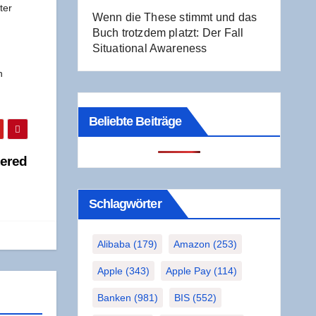
uter
Wenn die The­se stimmt und das
Buch trotz­dem platzt: Der Fall
Situa­tio­nal Awareness
n
Beliebte Beiträge
tered
Schlag­wör­ter
Alibaba
(179)
Amazon
(253)
Apple
(343)
Apple Pay
(114)
Banken
(981)
BIS
(552)