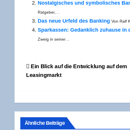
Nost­al­gi­sches und sym­bo­li­sches Ba
Ratgeber,…
Das neue Urfeld des Ban­king
Von Ralf K
Spar­kas­sen: Gedank­lich zuhau­se in 
Zweig in seiner…
Beitragsnavigation
Ein Blick auf die Ent­wick­lung auf dem
Leasingmarkt
Ähnliche Beiträge