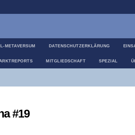
IL-META­VER­SUM
DATEN­SCHUTZ­ER­KLÄ­RUNG
EIN­
ARKT­RE­PORTS
MIT­GLIED­SCHAFT
SPE­ZI­AL
Ü
­na #19