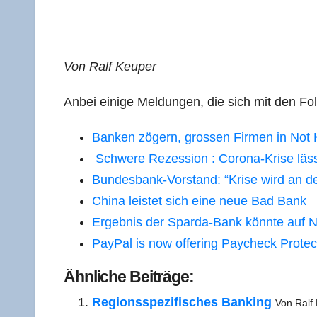
Von Ralf Keuper
Anbei eini­ge Mel­dun­gen, die sich mit den Fo
Ban­ken zögern, gros­sen Fir­men in Not 
Schwe­re Rezes­si­on : Coro­na-Kri­se lä
Bun­des­bank-Vor­stand: “Kri­se wird an 
Chi­na leis­tet sich eine neue Bad Bank
Ergeb­nis der Spar­da-Bank könn­te auf 
Pay­Pal is now offe­ring Pay­check Pro­te
Ähn­li­che Beiträge:
Regi­ons­spe­zi­fi­sches Ban­king
Von Ralf 