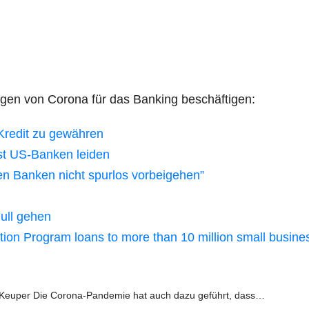
l­gen von Coro­na für das Ban­king beschäftigen:
Kre­dit zu gewähren
sst US-Ban­ken leiden
den Ban­ken nicht spur­los vorbeigehen”
Null gehen
c­tion Pro­gram loans to more than 10 mil­li­on small busin
Keu­per Die Coro­­na-Pan­­de­­mie hat auch dazu geführt, dass…