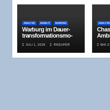
ANALYSE
BANK-IT
BANKING
ANALYS
War­burg im Dau­er­
Cha­s
trans­for­ma­ti­ons­mo­
Ambi­
dus: Was der Jah­res­
ben, 
JULI 1, 2026
RKEUPER
MAI 2
ver­lust 2025 wirk­
Hera
lich zeigt