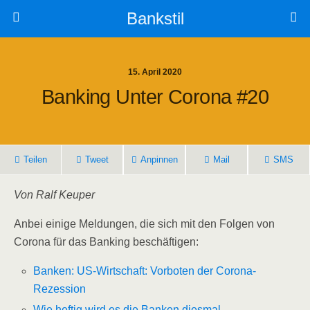
Bankstil
15. April 2020
Ban­king Unter Coro­na #20
Tei­len
Tweet
Anpin­nen
Mail
SMS
Von Ralf Keuper
Anbei eini­ge Mel­dun­gen, die sich mit den Fol­gen von
Coro­na für das Ban­king beschäftigen:
Ban­ken: US-Wirt­schaft: Vor­bo­ten der Corona-
Rezession
Wie hef­tig wird es die Ban­ken dies­mal