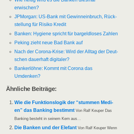
erwischen?
JPMor­gan: US-Bank mit Gewinn­ein­bruch, Rück­
stel­lung für Risi­ko Kredit
Ban­ken: Hygie­ne spricht für bar­geld­lo­ses Zahlen
Peking zieht neue Bad Bank auf
Nach der Coro­na-Kri­se: Wird der All­tag der Deut­
schen dau­er­haft digitaler?
Ban­ker­löh­ne: Kommt mit Coro­na das
Umdenken?
Ähn­li­che Beiträge:
Wie die Funk­ti­ons­lo­gik der “stum­men Medi­
en” das Ban­king bestimmt
Von Ralf Keu­per Das
Ban­king besteht in sei­nem Kern aus…
Die Ban­ken und der Ele­fant
Von Ralf Keu­per Wenn