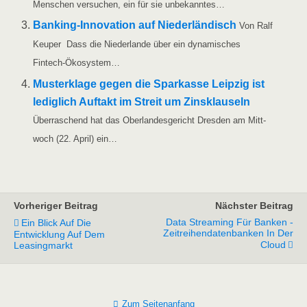
Men­schen ver­su­chen, ein für sie unbekanntes…
Ban­king-Inno­­va­­ti­on auf Nie­der­län­disch
Von Ralf
Keu­per Dass die Nie­der­lan­de über ein dyna­mi­sches
Fintech-Ökosystem…
Mus­ter­kla­ge gegen die Spar­kas­se Leip­zig ist
ledig­lich Auf­takt im Streit um Zins­klau­seln
Über­ra­schend hat das Ober­lan­des­ge­richt Dres­den am Mitt­
woch (22. April) ein…
Vorheriger Beitrag
Nächster Beitrag
Data Streaming Für Banken -
Ein Blick Auf Die
Zeitreihendatenbanken In Der
Entwicklung Auf Dem
Cloud
Leasingmarkt
Zum Seitenanfang