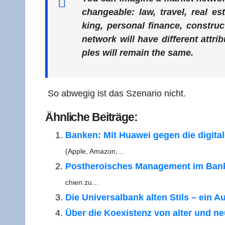
ch­an­geable: law, tra­vel, real es
king, per­so­nal finan­ce, con­s­t
net­work will have dif­fe­rent attri­
ples will remain the same.
So abwe­gig ist das Sze­na­rio nicht.
Ähn­li­che Beiträge:
Ban­ken: Mit Hua­wei gegen die digi­ta­
(Apple, Amazon,…
Post­he­roi­sches Manage­ment im Ban­
chien zu…
Die Uni­ver­sal­bank alten Stils – ein Au
Über die Koexis­tenz von alter und ne