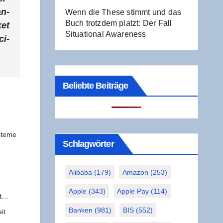
an­
Wenn die The­se stimmt und das
Buch trotz­dem platzt: Der Fall
ket
Situa­tio­nal Awareness
ci­
Beliebte Beiträge
­te­me
Schlag­wör­ter
Alibaba
(179)
Amazon
(253)
Apple
(343)
Apple Pay
(114)
mt…
Banken
(981)
BIS
(552)
it