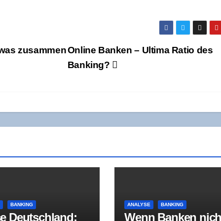
 was zusam­men
Online Ban­ken – Ulti­ma Ratio des
Banking?
E
BANKING
ANALYSE
BANKING
e Deutsch­land:
Wenn Ban­ken nich