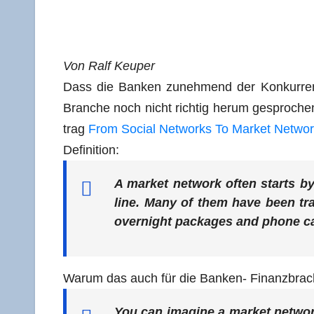
Von Ralf Keuper
Dass die Ban­ken zuneh­mend der Kon­kur­renz
Bran­che noch nicht rich­tig her­um gespro­ch
trag
From Social Net­works To Mar­ket Net­wo
Defi­ni­ti­on:
A mar­ket net­work often starts by 
line. Many of them have been tra
over­night packa­ges and pho­ne ca
War­um das auch für die Ban­ken- Finanz­bra­c
You can ima­gi­ne a mar­ket net­work