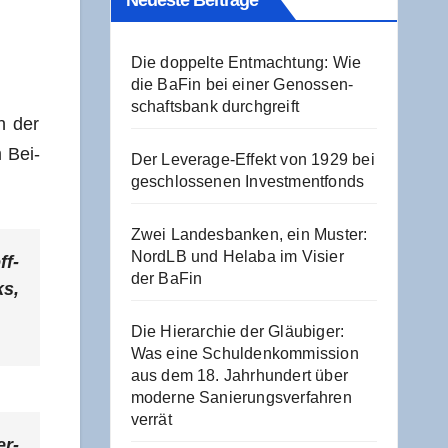
Neu­es­te Beiträge
Die dop­pel­te Ent­mach­tung: Wie
die BaFin bei einer Genos­sen­
schafts­bank durchgreift
n der
m Bei­
Der Levera­ge-Effekt von 1929 bei
geschlos­se­nen Investmentfonds
Zwei Lan­des­ban­ken, ein Mus­ter:
NordLB und Hela­ba im Visier
ff­
der BaFin
ks,
Die Hier­ar­chie der Gläu­bi­ger:
Was eine Schul­den­kom­mis­si­on
aus dem 18. Jahr­hun­dert über
moder­ne Sanie­rungs­ver­fah­ren
verrät
er­