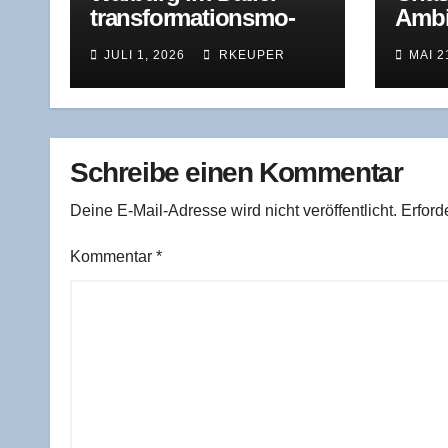
trans­for­ma­ti­ons­mo­
Ambi­
dus: Was der Jah­res­
ben, 
JULI 1, 2026
RKEUPER
MAI 2
ver­lust 2025 wirk­
Hera
lich zeigt
Schreibe einen Kommentar
Deine E-Mail-Adresse wird nicht veröffentlicht.
Erford
Kommentar
*