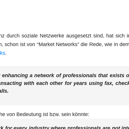
 durch sozia­le Netz­wer­ke aus­ge­setzt sind, hat sich i
en, schon ist von “Mar­ket Net­works” die Rede, wie in de
rks
.
enhan­cing a net­work of pro­fes­sio­nals that exists o
n­sac­ting with each other for years using fax, chec
lls.
he von Bedeu­tung ist bzw. sein könnte:
 for every indus­try whe­re pro­fes­sio­nals are not int