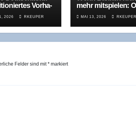
tio­nier­tes Vor­ha­
mehr mit­spie­len: O
bekann­te
Bih­ler Maschi­nen­f
1, 2026
RKEUPER
MAI 13, 2026
RKEUPE
usforderungen
brik in der
Restrukturierung
erliche Felder sind mit
*
markiert