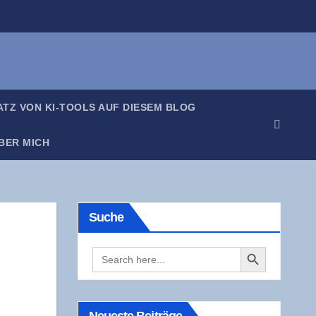
SATZ VON KI-TOOLS AUF DIE­SEM BLOG
BER MICH
Suche
Search Button
Search
for: