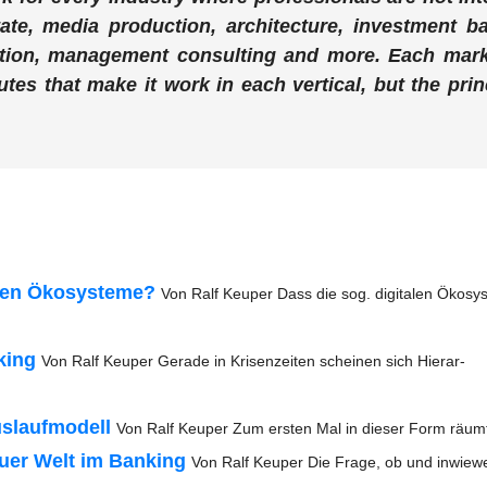
tate, media pro­duc­tion, archi­tec­tu­re, invest­ment b
ruc­tion, manage­ment con­sul­ting and more. Each mar­
bu­tes that make it work in each ver­ti­cal, but the prin­
len Öko­sys­te­me?
Von Ralf Keu­per Dass die sog. digi­ta­len Öko­sys
king
Von Ralf Keu­per Gera­de in Kri­sen­zei­ten schei­nen sich Hier­ar­
s­lauf­mo­dell
Von Ralf Keu­per Zum ers­ten Mal in die­ser Form räu
u­er Welt im Ban­king
Von Ralf Keu­per Die Fra­ge, ob und inwie­we