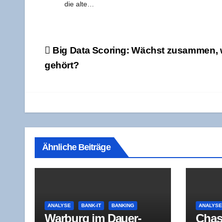
die alte…
Beitragsnavigation
Big Data Scoring: Wächst zusam­men,
gehört?
Ähnliche Beiträge
ANALYSE
BANK-IT
BANKING
ANALYS
War­burg im Dau­er­
Cha­s