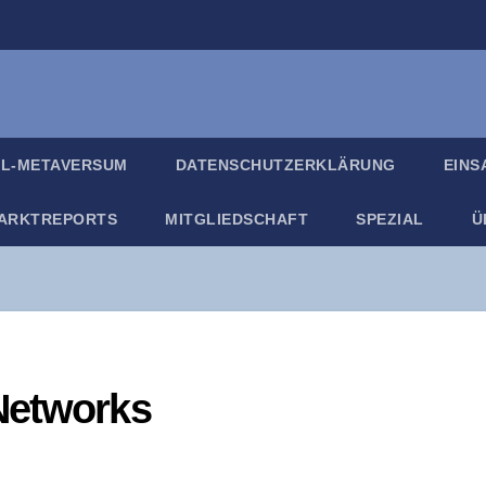
IL-META­VER­SUM
DATEN­SCHUTZ­ER­KLÄ­RUNG
EIN­
ARKT­RE­PORTS
MIT­GLIED­SCHAFT
SPE­ZI­AL
Ü
 Networks