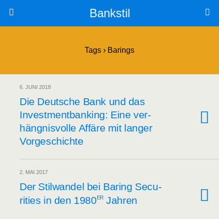
Bankstil
Tags › Barings
6. JUNI 2018
Die Deut­sche Bank und das
Invest­ment­ban­king: Eine ver­
häng­nis­vol­le Affä­re mit lan­ger
Vorgeschichte
2. MAI 2017
Der Stil­wan­del bei Baring Secu­
er
ri­ties in den 1980
Jahren