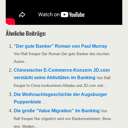
Ähn­li­che Beiträge:
“Der gute Ban­ker” Roman von Paul Mur­ray
Von Ralf Keu­per Der Roman Der gute Ban­ker des iri­schen
Autors…
Chi­ne­si­scher E‑Com­­mer­ce-Kon­­­zern JD.com
ver­stärkt sei­ne Akti­vi­tä­ten im Ban­king
Von Ralf
Keu­per In Chi­na kon­kur­rie­ren Ali­baba und JD.com seit…
Die Weih­nachts­ge­schich­te der Augs­bur­ger
Pup­pen­kis­te
…
Die gro­ße “Value Migra­ti­on” im Ban­king
Von
Ralf Keu­per Nur zöger­lich wird von Ban­ken­ver­tre­tern, Bera­
tern, Medien…