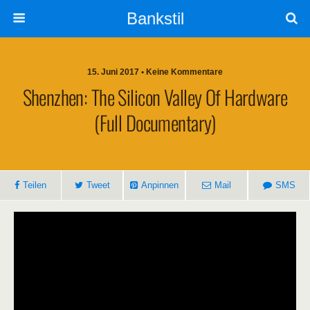
Bankstil
15. Juni 2017 • Keine Kommentare
Shen­zhen: The Sili­con Val­ley Of Hard­ware
(Full Documentary)
Tei­len
Tweet
Anpin­nen
Mail
SMS