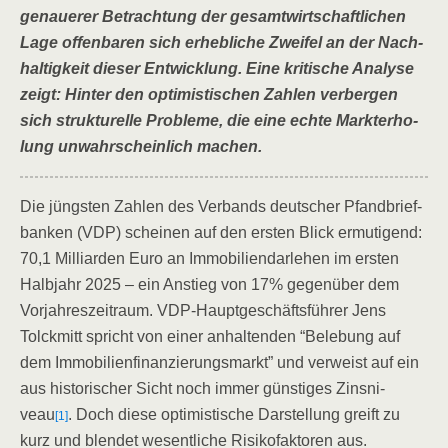
genaue­rer Betrach­tung der gesamt­wirt­schaft­li­chen
Lage offen­ba­ren sich erheb­li­che Zwei­fel an der Nach­
hal­tig­keit die­ser Ent­wick­lung. Eine kri­ti­sche Ana­ly­se
zeigt: Hin­ter den opti­mis­ti­schen Zah­len ver­ber­gen
sich struk­tu­rel­le Pro­ble­me, die eine ech­te Markt­er­ho­
lung unwahr­schein­lich machen.
Die jüngs­ten Zah­len des Ver­bands deut­scher Pfand­brief­
ban­ken (VDP) schei­nen auf den ers­ten Blick ermu­ti­gend:
70,1 Mil­li­ar­den Euro an Immo­bi­li­en­dar­le­hen im ers­ten
Halb­jahr 2025 – ein Anstieg von 17% gegen­über dem
Vor­jah­res­zeit­raum. VDP-Haupt­ge­schäfts­füh­rer Jens
Tolck­mitt spricht von einer anhal­ten­den “Bele­bung auf
dem Immo­bi­li­en­fi­nan­zie­rungs­markt” und ver­weist auf ein
aus his­to­ri­scher Sicht noch immer güns­ti­ges Zins­ni­
veau
. Doch die­se opti­mis­ti­sche Dar­stel­lung greift zu
[1]
kurz und blen­det wesent­li­che Risi­ko­fak­to­ren aus.