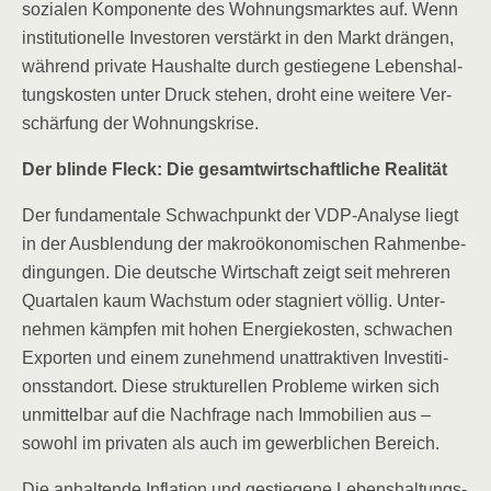
sozia­len Kom­po­nen­te des Woh­nungs­mark­tes auf. Wenn
insti­tu­tio­nel­le Inves­to­ren ver­stärkt in den Markt drän­gen,
wäh­rend pri­va­te Haus­hal­te durch gestie­ge­ne Lebens­hal­
tungs­kos­ten unter Druck ste­hen, droht eine wei­te­re Ver­
schär­fung der Wohnungskrise.
Der blin­de Fleck: Die gesamt­wirt­schaft­li­che Realität
Der fun­da­men­ta­le Schwach­punkt der VDP-Ana­ly­se liegt
in der Aus­blen­dung der makro­öko­no­mi­schen Rah­men­be­
din­gun­gen. Die deut­sche Wirt­schaft zeigt seit meh­re­ren
Quar­ta­len kaum Wachs­tum oder sta­gniert völ­lig. Unter­
neh­men kämp­fen mit hohen Ener­gie­kos­ten, schwa­chen
Expor­ten und einem zuneh­mend unat­trak­ti­ven Inves­ti­ti­
ons­stand­ort. Die­se struk­tu­rel­len Pro­ble­me wir­ken sich
unmit­tel­bar auf die Nach­fra­ge nach Immo­bi­li­en aus –
sowohl im pri­va­ten als auch im gewerb­li­chen Bereich.
Die anhal­ten­de Infla­ti­on und gestie­ge­ne Lebens­hal­tungs­