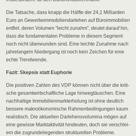
Die Tat­sa­che, dass knapp die Hälf­te der 24,1 Mil­li­ar­den
Euro an Gewer­be­im­mo­bi­li­en­dar­le­hen auf Büro­im­mo­bi­li­en
ent­fiel, deren Volu­men “leicht zunahm”, deu­tet dar­auf hin,
dass die fun­da­men­ta­len Pro­ble­me in die­sem Seg­ment
noch nicht über­wun­den sind. Eine leich­te Zunah­me nach
jah­re­lan­gem Nie­der­gang ist noch kein Zei­chen für eine
ech­te Trendwende.
Fazit: Skep­sis statt Euphorie
Die posi­ti­ven Zah­len des VDP kön­nen nicht über die kri­ti­
sche gesamt­wirt­schaft­li­che Lage hin­weg­täu­schen. Eine
nach­hal­ti­ge Immo­bi­li­en­markt­er­ho­lung ist ohne deut­lich
bes­se­re makro­öko­no­mi­sche Rah­men­be­din­gun­gen kaum
rea­lis­tisch. Die aktu­el­len Dar­le­hens­vo­lu­mi­na mögen auf
eine gewis­se Markt­ak­ti­vi­tät hin­deu­ten, doch sie ver­schlei­
ern die zugrun­de­lie­gen­den struk­tu­rel­len Probleme.