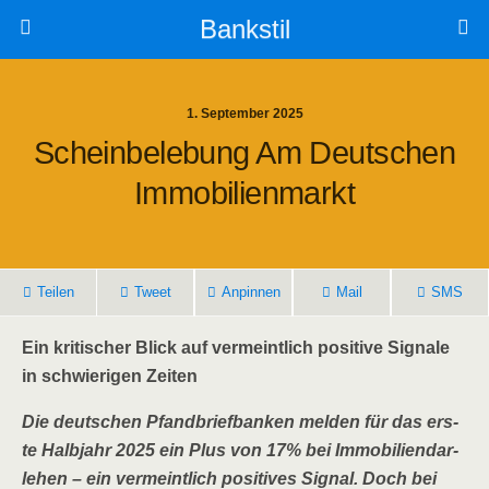
Bankstil
1. September 2025
Schein­be­le­bung Am Deut­schen
Immobilienmarkt
Tei­len
Tweet
Anpin­nen
Mail
SMS
Ein kri­ti­scher Blick auf ver­meint­lich posi­ti­ve Signa­le
in schwie­ri­gen Zeiten
Die deut­schen Pfand­brief­ban­ken mel­den für das ers­
te Halb­jahr 2025 ein Plus von 17% bei Immo­bi­li­en­dar­
le­hen – ein ver­meint­lich posi­ti­ves Signal. Doch bei