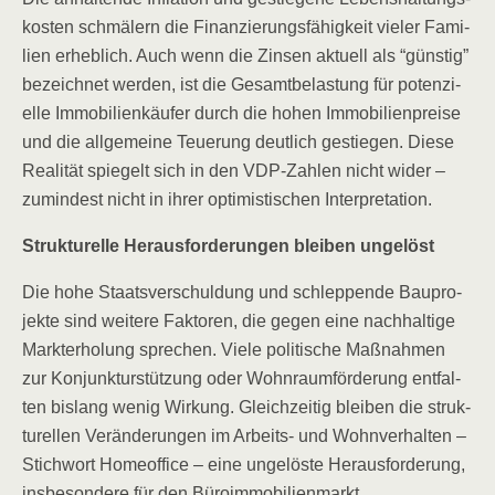
kos­ten schmä­lern die Finan­zie­rungs­fä­hig­keit vie­ler Fami­
li­en erheb­lich. Auch wenn die Zin­sen aktu­ell als “güns­tig”
bezeich­net wer­den, ist die Gesamt­be­las­tung für poten­zi­
el­le Immo­bi­li­en­käu­fer durch die hohen Immo­bi­li­en­prei­se
und die all­ge­mei­ne Teue­rung deut­lich gestie­gen. Die­se
Rea­li­tät spie­gelt sich in den VDP-Zah­len nicht wider –
zumin­dest nicht in ihrer opti­mis­ti­schen Interpretation.
Struk­tu­rel­le Her­aus­for­de­run­gen blei­ben ungelöst
Die hohe Staats­ver­schul­dung und schlep­pen­de Bau­pro­
jek­te sind wei­te­re Fak­to­ren, die gegen eine nach­hal­ti­ge
Markt­er­ho­lung spre­chen. Vie­le poli­ti­sche Maß­nah­men
zur Kon­junk­tur­stüt­zung oder Wohn­raum­för­de­rung ent­fal­
ten bis­lang wenig Wir­kung. Gleich­zei­tig blei­ben die struk­
tu­rel­len Ver­än­de­run­gen im Arbeits- und Wohn­ver­hal­ten –
Stich­wort Home­of­fice – eine unge­lös­te Her­aus­for­de­rung,
ins­be­son­de­re für den Büroimmobilienmarkt.