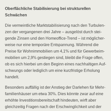
Ober­fläch­li­che Sta­bi­li­sie­rung bei struk­tu­rel­len
Schwächen
Die ver­meint­li­che Markt­sta­bi­li­sie­rung nach den Tur­bu­len­
zen der ver­gan­ge­nen drei Jah­re – aus­ge­löst durch stei­
gen­de Zin­sen und den Home­of­fice-Trend – ist mög­li­cher­
wei­se nur eine tem­po­rä­re Ent­span­nung. Wäh­rend die
Prei­se für Wohn­im­mo­bi­li­en um 4,1% und für Gewer­be­im­
mo­bi­li­en um 2,9% gestie­gen sind, bleibt die Fra­ge offen,
ob es sich hier­bei um den Beginn eines nach­hal­ti­gen Auf­
schwungs oder ledig­lich um eine kurz­fris­ti­ge Erho­lung
handelt.
Beson­ders auf­fäl­lig ist der Anstieg der Dar­le­hen für Mehr­
fa­mi­li­en­häu­ser um etwa 30%. Dies könn­te zwar auf eine
erhöh­te Inves­ti­ti­ons­be­reit­schaft hin­deu­ten, wirft aber
gleich­zei­tig Fra­gen nach der Erschwing­lich­keit und der