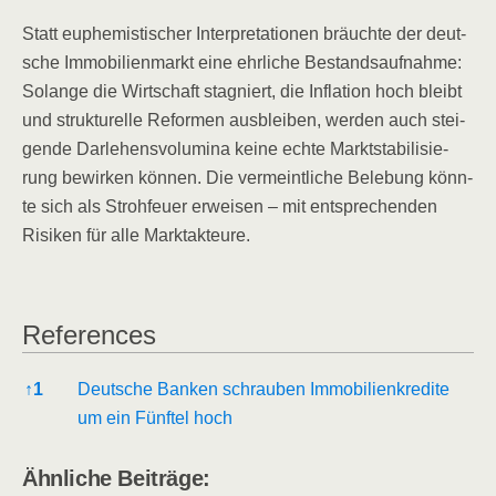
Statt euphe­mis­ti­scher Inter­pre­ta­tio­nen bräuch­te der deut­
sche Immo­bi­li­en­markt eine ehr­li­che Bestands­auf­nah­me:
Solan­ge die Wirt­schaft sta­gniert, die Infla­ti­on hoch bleibt
und struk­tu­rel­le Refor­men aus­blei­ben, wer­den auch stei­
gen­de Dar­le­hens­vo­lu­mi­na kei­ne ech­te Markt­sta­bi­li­sie­
rung bewir­ken kön­nen. Die ver­meint­li­che Bele­bung könn­
te sich als Stroh­feu­er erwei­sen – mit ent­spre­chen­den
Risi­ken für alle Marktakteure.
Refe­ren­ces
Refe­ren­ces
↑
1
Deut­sche Ban­ken schrau­ben Immo­bi­li­en­kre­di­te
um ein Fünf­tel hoch
Ähn­li­che Beiträge: