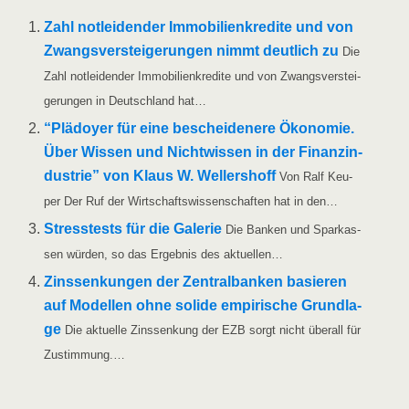
Zahl not­lei­den­der Immo­bi­li­en­kre­di­te und von
Zwangs­ver­stei­ge­run­gen nimmt deut­lich zu
Die
Zahl not­lei­den­der Immo­bi­li­en­kre­di­te und von Zwangs­ver­stei­
ge­run­gen in Deutsch­land hat…
“Plä­doy­er für eine beschei­de­ne­re Öko­no­mie.
Über Wis­sen und Nicht­wis­sen in der Finanz­in­
dus­trie” von Klaus W. Wel­lers­hoff
Von Ralf Keu­
per Der Ruf der Wirt­schafts­wis­sen­schaf­ten hat in den…
Stress­tests für die Gale­rie
Die Ban­ken und Spar­kas­
sen wür­den, so das Ergeb­nis des aktuellen…
Zins­sen­kun­gen der Zen­tral­ban­ken basie­ren
auf Model­len ohne soli­de empi­ri­sche Grund­la­
ge
Die aktu­el­le Zins­sen­kung der EZB sorgt nicht über­all für
Zustimmung.…