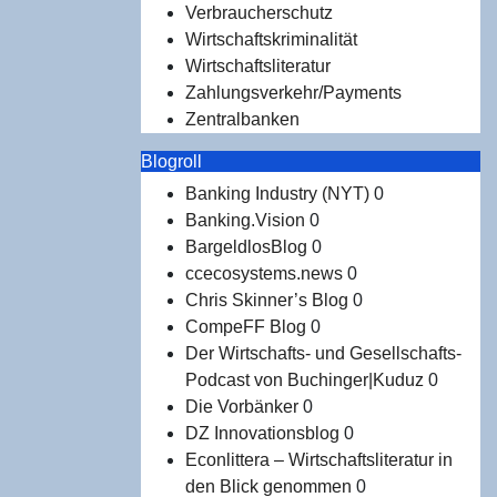
Verbraucherschutz
Wirtschaftskriminalität
Wirtschaftsliteratur
Zahlungsverkehr/Payments
Zentralbanken
Blogroll
Banking Industry (NYT)
0
Banking.Vision
0
BargeldlosBlog
0
ccecosystems.news
0
Chris Skinner’s Blog
0
CompeFF Blog
0
Der Wirtschafts- und Gesellschafts-
Podcast von Buchinger|Kuduz
0
Die Vorbänker
0
DZ Innovationsblog
0
Econlittera – Wirtschaftsliteratur in
den Blick genommen
0