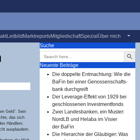
takt
Leit­bild
Markt­re­ports
Mit­glied­schaft
Spe­zi­al
Über mich
Suche
Search Button
Search
n
for:
Neu­es­te Beiträge
Die dop­pel­te Ent­mach­tung: Wie die
BaFin bei einer Genos­sen­schafts­
bank durchgreift
Der Levera­ge-Effekt von 1929 bei
geschlos­se­nen Investmentfonds
zum Geld”. Sein
Zwei Lan­des­ban­ken, ein Mus­ter:
ch­te, das sich
NordLB und Hela­ba im Visier
 des Händ­lers:
der BaFin
icht ausplaudern.
Die Hier­ar­chie der Gläu­bi­ger: Was