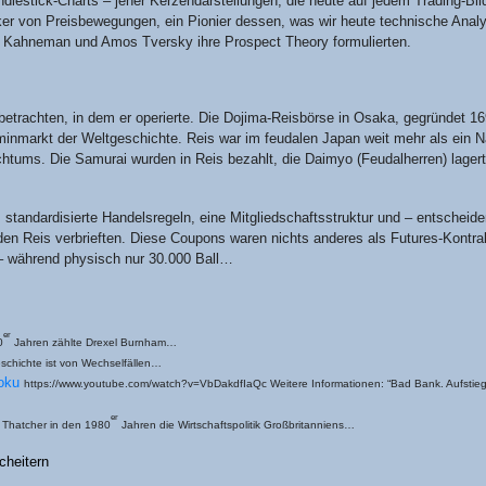
e­stick-Charts – jener Ker­zen­dar­stel­lun­gen, die heu­te auf jedem Tra­ding-Bi
ker von Preis­be­we­gun­gen, ein Pio­nier des­sen, was wir heu­te tech­ni­sche Ana­l
ni­el Kah­ne­man und Amos Tvers­ky ihre Pro­s­pect Theo­ry formulierten.
etrach­ten, in dem er ope­rier­te. Die Doji­ma-Reis­bör­se in Osa­ka, gegrün­det 
 Ter­min­markt der Welt­ge­schich­te. Reis war im feu­da­len Japan weit mehr als ein Na
h­tums. Die Samu­rai wur­den in Reis bezahlt, die Dai­myo (Feu­dal­her­ren) lager­t
­dar­di­sier­te Han­dels­re­geln, eine Mit­glied­schafts­struk­tur und – ent­schei­d
­den Reis ver­brief­ten. Die­se Cou­pons waren nichts ande­res als Futures-Kon­tra
 – wäh­rend phy­sisch nur 30.000 Ball…
er
0
Jah­ren zähl­te Dre­xel Burnham…
schich­te ist von Wechselfällen…
Doku
https://www.youtube.com/watch?v=VbDakdfIaQc Wei­te­re Infor­ma­tio­nen: “Bad Bank. Auf­stieg
er
t That­cher in den 1980
Jah­ren die Wirt­schafts­po­li­tik Großbritanniens…
scheitern