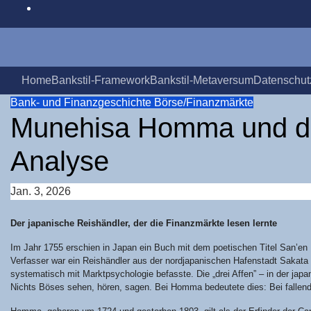
Zum
Inhalt
springen
Home
Bank­stil-Frame­work
Bank­stil-Meta­ver­sum
Daten­schutz
Bank- und Finanzgeschichte
Börse/Finanzmärkte
Mun­ehi­sa Hom­ma und di
Analyse
Jan. 3, 2026
Der japa­ni­sche Reis­händ­ler, der die Finanz­märk­te lesen lernte
Im Jahr 1755 erschien in Japan ein Buch mit dem poe­ti­schen Titel San’en K
Ver­fas­ser war ein Reis­händ­ler aus der nord­ja­pa­ni­schen Hafen­stadt Saka
sys­te­ma­tisch mit Markt­psy­cho­lo­gie befass­te. Die „drei Affen” – in der japa
Nichts Böses sehen, hören, sagen. Bei Hom­ma bedeu­te­te dies: Bei fal­len­d