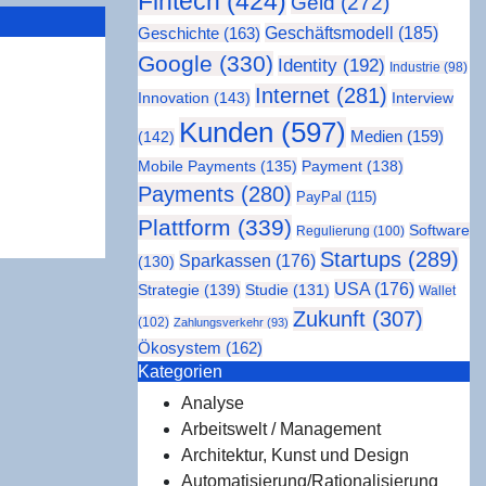
Fintech
(424)
Geld
(272)
Geschäftsmodell
(185)
Geschichte
(163)
Google
(330)
Identity
(192)
Industrie
(98)
immt und
Internet
(281)
Innovation
(143)
Interview
latzt:
Kunden
(597)
Medien
(159)
(142)
Mobile Payments
(135)
Payment
(138)
Payments
(280)
PayPal
(115)
Plattform
(339)
Software
Regulierung
(100)
Startups
(289)
Sparkassen
(176)
(130)
USA
(176)
Strategie
(139)
Studie
(131)
Wallet
Zukunft
(307)
(102)
Zahlungsverkehr
(93)
Ökosystem
(162)
Kate­go­rien
Analyse
Arbeitswelt / Management
Architektur, Kunst und Design
Automatisierung/Rationalisierung