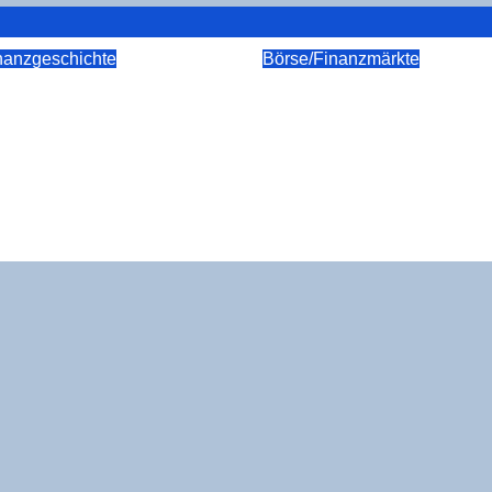
nanzgeschichte
Börse/Finanzmärkte
r­chie der Gläu­bi­ger:
Wenn die The­se st
 Schul­den­kom­mis­
das Buch trotz­dem p
 dem 18. Jahr­hun­
Der Fall Situa­tio­nal
r moder­ne Sanie­
Awareness
fah­ren verrät
Juli 31, 2026
rkeuper
rkeuper