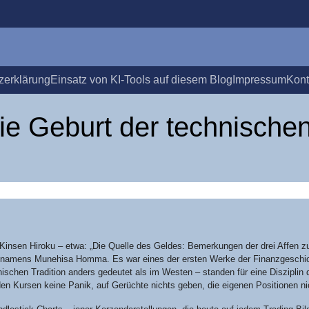
­er­klä­rung
Ein­satz von KI-Tools auf die­sem Blog
Impres­sum
Kon­
e Geburt der tech­ni­sche
in­sen Hiro­ku – etwa: „Die Quel­le des Gel­des: Bemer­kun­gen der drei Affen 
­ta namens Mun­ehi­sa Hom­ma. Es war eines der ers­ten Wer­ke der Finanz­ge­schi
­ni­schen Tra­di­ti­on anders gedeu­tet als im Wes­ten – stan­den für eine Dis­zi­plin
en Kur­sen kei­ne Panik, auf Gerüch­te nichts geben, die eige­nen Posi­tio­nen n