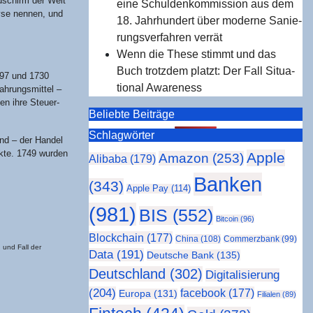
ld­schirm der Welt
eine Schul­den­kom­mis­si­on aus dem
y­se nen­nen, und
18. Jahr­hun­dert über moder­ne Sanie­
rungs­ver­fah­ren verrät
Wenn die The­se stimmt und das
Buch trotz­dem platzt: Der Fall Situa­
1697 und 1730
tio­nal Awareness
h­rungs­mit­tel –
en ihre Steu­er­
Beliebte Beiträge
Schlag­wör­ter
end – der Han­del
k­te. 1749 wur­den
Apple
Amazon
(253)
Alibaba
(179)
Banken
(343)
Apple Pay
(114)
(981)
BIS
(552)
Bitcoin
(96)
Blockchain
(177)
China
(108)
Commerzbank
(99)
 und Fall der
Data
(191)
Deutsche Bank
(135)
Deutschland
(302)
Digitalisierung
(204)
facebook
(177)
Europa
(131)
Filialen
(89)