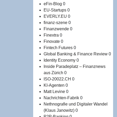
eFin-Blog
0
EU-Startups
0
EVERLY.EU
0
finanz-szene
0
Finanzwende
0
Finextra
0
Finovate
0
Fintech Futures
0
Global Banking & Finance Review
0
Identity Economy
0
Inside Paradeplatz – Finanznews
aus Zürich
0
ISO-20022.CH
0
KI-Agenten
0
Matt Levine
0
Nachrichten-Fabrik
0
Nethnografie und Digitaler Wandel
(Klaus Janowitz)
0
P2P-Banking
0