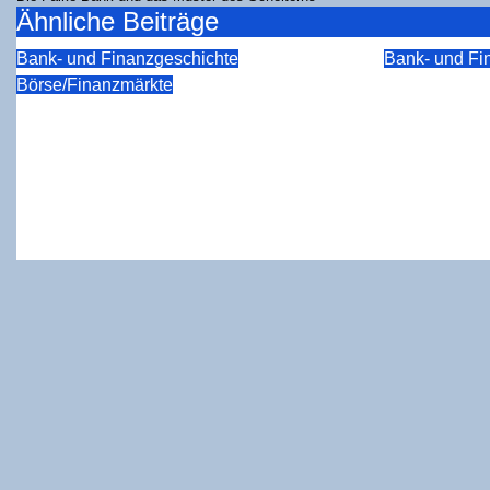
Ähnliche Beiträge
Bank- und Finanzgeschichte
Bank- und Fi
Die Hier­a
Börse/Finanzmärkte
Der Levera­ge-Effekt von
Was eine
1929 bei geschlos­se­nen
si­on aus
Investmentfonds
dert übe
rungs­ver­
Aug. 5, 2026
rkeuper
Aug. 3, 2026