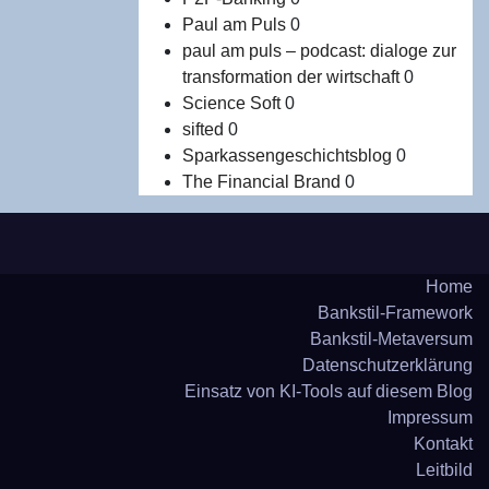
Paul am Puls
0
paul am puls – podcast: dialoge zur
transformation der wirtschaft
0
Science Soft
0
sifted
0
Sparkassengeschichtsblog
0
The Financial Brand
0
Home
Bank­stil-Frame­work
Bank­stil-Meta­ver­sum
Daten­schutz­er­klä­rung
Ein­satz von KI-Tools auf die­sem Blog
Impres­sum
Kon­takt
Leit­bild