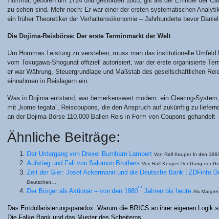
Hom­ma, gebo­ren um 1724 und gestor­ben 1803, gilt als der Erfin­der der Cand­l
zu sehen sind. Mehr noch: Er war einer der ers­ten sys­te­ma­ti­schen Ana­ly­ti­
ein frü­her Theo­re­ti­ker der Ver­hal­tens­öko­no­mie – Jahr­hun­der­te bevor Da
Die Doji­ma-Reis­bör­se: Der ers­te Ter­min­markt der Welt
Um Hom­mas Leis­tung zu ver­ste­hen, muss man das insti­tu­tio­nel­le Umfeld b
vom Toku­ga­wa-Shog­u­nat offi­zi­ell auto­ri­siert, war der ers­te orga­ni­sier­te
er war Wäh­rung, Steu­er­grund­la­ge und Maß­stab des gesell­schaft­li­chen Reic
ein­nah­men in Reis­la­gern ein.
Was in Doji­ma ent­stand, war bemer­kens­wert modern: ein Clea­ring-Sys­tem, stan
mit „kome tega­ta”, Reis­cou­pons, die den Anspruch auf zukünf­tig zu lie­fern
an der Doji­ma-Bör­se 110.000 Bal­len Reis in Form von Cou­pons gehan­delt
Ähn­li­che Beiträge:
Der Unter­gang von Dre­xel Burn­ham Lam­bert
Von Ralf Keu­per In den 198
Auf­stieg und Fall von Salo­mon Brot­hers
Von Ralf Keu­per Der Gang der Ge
Zeit der Gier: Josef Acker­mann und die Deut­sche Bank | ZDF­in­fo 
Deutschen…
er
Der Bür­ger als Aktio­när – von den 1980
Jah­ren bis heu­te
Als Mar­gre
Beitragsnavigation
Das Ent­dol­la­ri­sie­rungs­pa­ra­dox: War­um die BRICS an ihrer eige­nen Logik 
Die Fal­ke Bank und das Mus­ter des Scheiterns