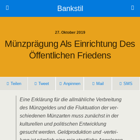
Bankstil
27. Oktober 2019
Münz­prä­gung Als Ein­rich­tung Des
Öffent­li­chen Friedens
Tei­len
Tweet
Anpin­nen
Mail
SMS
Eine Erklä­rung für die all­mäh­li­che Ver­brei­tung
des Münz­gel­des und die Fluk­tua­ti­on der ver­
schie­de­nen Münzar­ten muss zunächst in der
kul­tu­rel­len und poli­ti­schen Ent­wick­lung
gesucht wer­den. Geld­pro­duk­ti­on und ‑ver­tei­