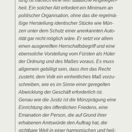
lung ist näm­lich eine rein staat­li­che Ange­le­gen­
heit. Ein sol­cher Akt erfor­dert ein Mini­mum an
poli­ti­scher Orga­ni­sa­ti­on, ohne das die regel­mä­
ßi­ge Her­stel­lung iden­ti­scher Stü­cke wie Mün­
zen unter dem Schutz einer aner­kann­ten Auto­
ri­tät gar nicht mög­lich wäre. Er setzt vor allem
einen aus­ge­reif­ten Herr­schafts­be­griff und eine
eben­sol­che Vor­stel­lung vom Fürs­ten als Hüter
der Ord­nung und des Maßes vor­aus. Es muss
all­ge­mein gebil­ligt sein, dass ihm das Recht
zusteht, dem Volk ein ein­heit­li­ches Maß vor­zu­
schrei­ben, wie es im Sin­ne einer gere­gel­ten
Abwick­lung der Geschäft erfor­der­lich ist.
Genau wie die Jus­tiz ist die Münz­prä­gung eine
Ein­rich­tung des öffent­li­chen Frie­dens, eine
Emana­ti­on der Per­son, die auf Grund ihrer
erha­be­nen Amts­wür­de den Auf­trag hat, die
sicht­ba­re Welt in einer har­mo­ni­schen und heil­