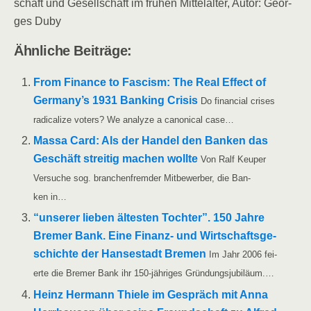
schaft und Gesell­schaft im frü­hen Mit­tel­al­ter, Autor: Geor­
ges Duby
Ähn­li­che Beiträge:
From Finan­ce to Fascism: The Real Effect of
Germany’s 1931 Ban­king Cri­sis
Do finan­cial cri­ses
radi­cal­i­ze voters? We ana­ly­ze a cano­ni­cal case…
Mas­sa Card: Als der Han­del den Ban­ken das
Geschäft strei­tig machen woll­te
Von Ralf Keu­per
Ver­su­che sog. bran­chen­frem­der Mit­be­wer­ber, die Ban­
ken in…
“unse­rer lie­ben ältes­ten Toch­ter”. 150 Jah­re
Bre­mer Bank. Eine Finanz- und Wirt­schafts­ge­
schich­te der Han­se­stadt Bre­men
Im Jahr 2006 fei­
er­te die Bre­mer Bank ihr 150-jäh­ri­­ges Gründungsjubiläum.…
Heinz Her­mann Thie­le im Gespräch mit Anna