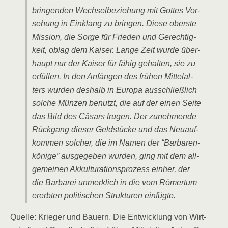
brin­gen­den Wech­sel­be­zie­hung mit Got­tes Vor­
se­hung in Ein­klang zu brin­gen. Die­se obers­te
Mis­si­on, die Sor­ge für Frie­den und Gerech­tig­
keit, oblag dem Kai­ser. Lan­ge Zeit wur­de über­
haupt nur der Kai­ser für fähig gehal­ten, sie zu
erfül­len. In den Anfän­gen des frü­hen Mit­tel­al­
ters wur­den des­halb in Euro­pa aus­schließ­lich
sol­che Mün­zen benutzt, die auf der einen Sei­te
das Bild des Cäsars tru­gen. Der zuneh­men­de
Rück­gang die­ser Geld­stü­cke und das Neu­auf­
kom­men sol­cher, die im Namen der “Bar­ba­ren­
kö­ni­ge” aus­ge­ge­ben wur­den, ging mit dem all­
ge­mei­nen Akkul­tu­ra­ti­ons­pro­zess ein­her, der
die Bar­ba­rei unmerk­lich in die vom Römer­tum
ererb­ten poli­ti­schen Struk­tu­ren einfügte.
Quel­le: Krie­ger und Bau­ern. Die Ent­wick­lung von Wirt­