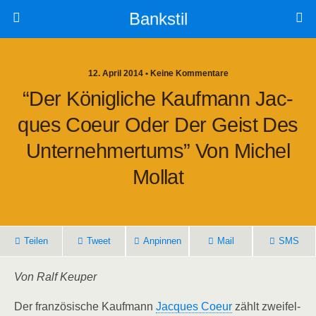
Bankstil
12. April 2014 • Keine Kommentare
“Der König­li­che Kauf­mann Jac­
Ques Coeur Oder Der Geist Des
Unter­neh­mer­tums” Von Michel
Mollat
Tei­len
Tweet
Anpin­nen
Mail
SMS
Von Ralf Keuper
Der fran­zö­si­sche Kauf­mann
Jac­ques Coeur
zählt zwei­fel­