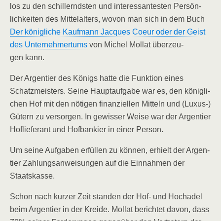
los zu den schil­lernds­ten und inter­es­san­tes­ten Per­sön­
lich­kei­ten des Mit­tel­al­ters, wovon man sich in dem Buch
Der könig­li­che Kauf­mann Jac­ques Coeur oder der Geist
des Unter­neh­mer­tums
von Michel Mol­lat über­zeu­
gen kann.
Der Argen­tier des Königs hat­te die Funk­ti­on eines
Schatz­meis­ters. Sei­ne Haupt­auf­ga­be war es, den könig­li­
chen Hof mit den nöti­gen finan­zi­el­len Mit­teln und (Luxus-)
Gütern zu ver­sor­gen. In gewis­ser Wei­se war der Argen­tier
Hof­lie­fe­rant und Hof­ban­kier in einer Person.
Um sei­ne Auf­ga­ben erfül­len zu kön­nen, erhielt der Argen­
tier Zah­lungs­an­wei­sun­gen auf die Ein­nah­men der
Staatskasse.
Schon nach kur­zer Zeit stan­den der Hof- und Hoch­adel
beim Argen­tier in der Krei­de. Mol­lat berich­tet davon, dass