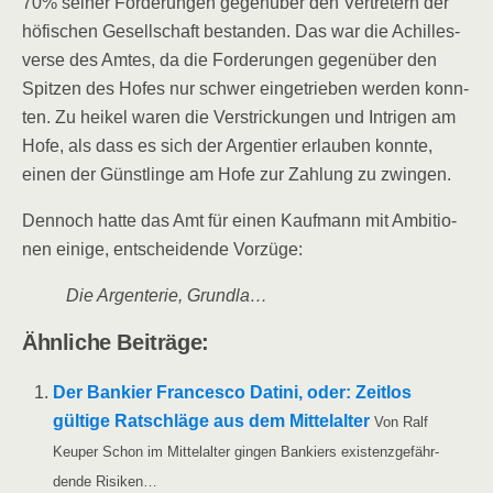
70% sei­ner For­de­run­gen gegen­über den Ver­tre­tern der
höfi­schen Gesell­schaft bestan­den. Das war die Achil­les­
ver­se des Amtes, da die For­de­run­gen gegen­über den
Spit­zen des Hofes nur schwer ein­ge­trie­ben wer­den konn­
ten. Zu hei­kel waren die Ver­stri­ckun­gen und Intri­gen am
Hofe, als dass es sich der Argen­tier erlau­ben konn­te,
einen der Günst­lin­ge am Hofe zur Zah­lung zu zwingen.
Den­noch hat­te das Amt für einen Kauf­mann mit Ambi­tio­
nen eini­ge, ent­schei­den­de Vorzüge:
Die Argen­te­rie, Grundla…
Ähn­li­che Beiträge:
Der Ban­kier Fran­ces­co Dati­ni, oder: Zeit­los
gül­ti­ge Rat­schlä­ge aus dem Mit­tel­al­ter
Von Ralf
Keu­per Schon im Mit­tel­al­ter gin­gen Ban­kiers exis­tenz­ge­fähr­
den­de Risiken…