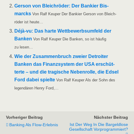
Ger­son von Bleich­rö­der: Der Ban­kier Bis­
marcks
Von Ralf Keu­per Der Ban­kier Ger­son von Bleich­
rö­der ist heute…
Déjà-vu: Das har­te Wett­be­werbs­um­feld der
Ban­ken
Von Ralf Keu­per Die Ban­ken, so ist häu­fig
zu lesen…
Wie der Zusam­men­bruch zwei­er Detroi­ter
Ban­ken das Finanz­sys­tem der USA erschüt­
ter­te – und die tra­gi­sche Neben­rol­le, die Edsel
Ford dabei spiel­te
Von Ralf Keu­per Als der Sohn des
legen­dä­ren Hen­ry Ford,…
Vorheriger Beitrag
Nächster Beitrag
Ist Der Weg In Die Bargeldlose
Banking Als Flow-Erlebnis
Gesellschaft Vorprogrammiert?