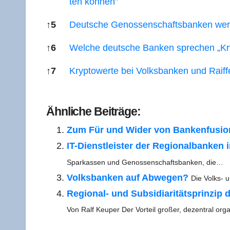
ten können”
↑
5
Deut­sche Genos­sen­schafts­ban­ken wer
↑
6
Wel­che deut­sche Ban­ken spre­chen „Kr
↑
7
Kryp­tower­te bei Volks­ban­ken und Rai
Refe­ren­ces
Ähn­li­che Beiträge:
Zum Für und Wider von Ban­ken­fu­sio
IT-Diens­t­­leis­­ter der Regio­nal­ban­ken i
Spar­kas­sen und Genos­sen­schafts­ban­ken, die…
Volks­ban­ken auf Abwe­gen?
Die Volks- u
Regio­nal- und Sub­si­dia­ri­täts­prin­z
Von Ralf Keu­per Der Vor­teil gro­ßer, dezen­tral orga­