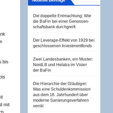
Neu­es­te Beiträge
Die dop­pel­te Ent­mach­tung: Wie
die BaFin bei einer Genos­sen­
schafts­bank durchgreift
ank
Der Levera­ge-Effekt von 1929 bei
en
geschlos­se­nen Investmentfonds
Zwei Lan­des­ban­ken, ein Mus­ter:
s bis
NordLB und Hela­ba im Visier
der BaFin
bis
Die Hier­ar­chie der Gläu­bi­ger:
Was eine Schul­den­kom­mis­si­on
aus dem 18. Jahr­hun­dert über
it
moder­ne Sanie­rungs­ver­fah­ren
rd mit
verrät
ich