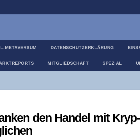
IL-META­VER­SUM
DATEN­SCHUTZ­ER­KLÄ­RUNG
EIN­
ARKT­RE­PORTS
MIT­GLIED­SCHAFT
SPE­ZI­AL
Ü
an­ken den Han­del mit Kryp
glichen