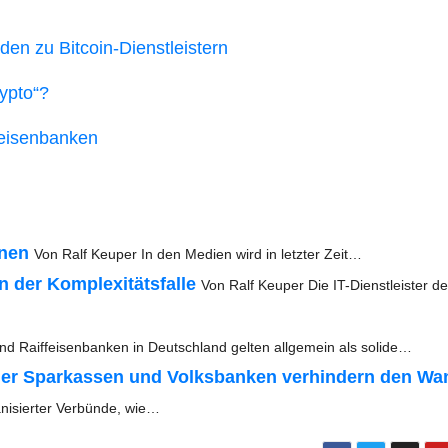
­den zu Bitcoin-Dienstleistern
yp­to“?
ffeisenbanken
­nen
Von Ralf Keu­per In den Medi­en wird in letz­ter Zeit…
n der Kom­ple­xi­täts­fal­le
Von Ralf Keu­per Die IT-Diens­t­­leis­­ter de
nd Raiff­ei­sen­ban­ken in Deutsch­land gel­ten all­ge­mein als solide…
ip der Spar­kas­sen und Volks­ban­ken ver­hin­dern den Wa
ni­sier­ter Ver­bün­de, wie…