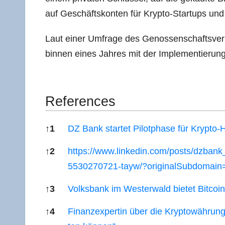
auf Geschäfts­kon­ten für Kryp­to-Start­ups und v
Laut einer Umfra­ge des Genos­sen­schafts­ver­
bin­nen eines Jah­res mit der Imple­men­tie­run
Refe­ren­ces
↑
1
DZ Bank star­tet Pilot­pha­se für Krypto
↑
2
https://www.linkedin.com/posts/dzban
5530270721-tayw/?originalSubdomain
↑
3
Volks­bank im Wes­ter­wald bie­tet Bit­co­i
↑
4
Finanz­ex­per­tin über die Kryp­to­wäh­rung