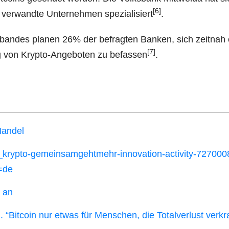
[6]
er­wand­te Unter­neh­men spe­zia­li­siert
.
ban­des pla­nen 26% der befrag­ten Ban­ken, sich zeit­nah
[7]
g von Kryp­to-Ange­bo­ten zu befas­sen
.
-Handel
k_krypto-gemeinsamgehtmehr-innovation-activity-72700
=de
n an
. “Bit­co­in nur etwas für Men­schen, die Total­ver­lust ver­kr