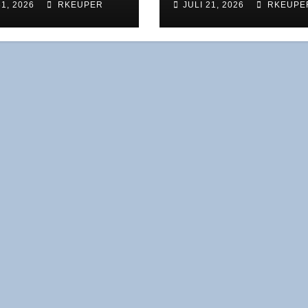
31, 2026
RKEUPER
JULI 21, 2026
RKEUPE
in Pro­blem des
es­tens, son­dern
par­kas­sen ins­ge­
ist