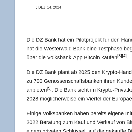
DEZ. 14, 2024
Die DZ Bank hat ein Pilot­pro­jekt für den Han­d
hat die Wes­ter­wald Bank eine Test­pha­se begon
[3]
[4]
über die Volks­bank-App Bit­co­in kau­fen
.
Die DZ Bank plant ab 2025 den Kryp­to-Han­del v
zu 700 Genos­sen­schafts­ban­ken ihren Kun­den
[5]
anbie­ten
. Die Bank sieht im Kryp­to-Pri­vat­k
2028 mög­li­cher­wei­se ein Vier­tel der Euro­pä­e
Eini­ge Volks­ban­ken haben bereits eige­ne Initi
2022 Bera­tung zum Kauf und Ver­kauf von Bit­co
einem pri­va­ten Schlüs­sel, auf die gekauf­te B