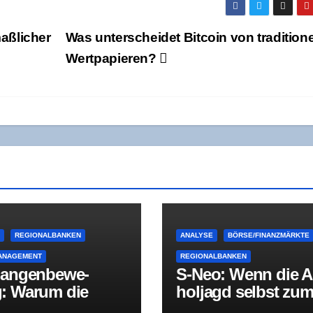
ß­li­cher
Was unter­schei­det Bit­co­in von tra­di­tio­ne
Wertpapieren?
E
REGIONALBANKEN
ANALYSE
BÖRSE/FINANZMÄRKTE
ANAGEMENT
REGIONALBANKEN
an­gen­be­we­
S‑Neo: Wenn die A
: War­um die
hol­jagd selbst zu
u­nal­kri­se nicht
Sym­ptom wird