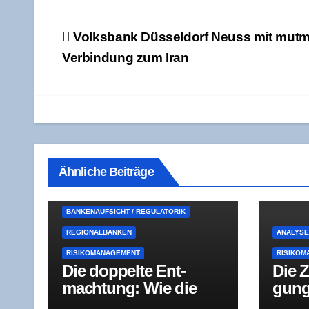
Beitragsnavigation
Volks­bank Düs­sel­dorf Neuss mit mut­ma
Ver­bin­dung zum Iran
Ähnliche Beiträge
BANKENAUFSICHT / REGULATORIK
REGIONALBANKEN
ANALYS
RISIKOMANAGEMENT
RISIKOM
Die dop­pel­te Ent­
Die Z
mach­tung: Wie die
gung
BaFin bei einer
Kom­m