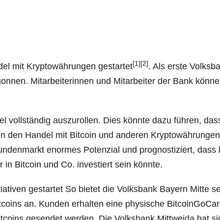
[1]
[2]
el mit Kryp­to­wäh­run­gen gestar­tet
. Als ers­te Volks­b
­nen. Mit­ar­bei­te­rin­nen und Mit­ar­bei­ter der Bank kön­n
oll­stän­dig aus­zu­rol­len. Dies könn­te dazu füh­ren, das
 den Han­del mit Bit­co­in und ande­ren Kryp­to­wäh­run­gen
un­den­markt enor­mes Poten­zi­al und pro­gnos­ti­ziert, dass 
r in Bit­co­in und Co. inves­tiert sein könnte.
a­ti­ven gestar­tet So bie­tet die Volks­bank Bay­ern Mit­te se
­ins an. Kun­den erhal­ten eine phy­si­sche Bit­co­in­Go­Ca
it­co­ins gesen­det wer­den. Die Volks­bank Mitt­wei­da hat s