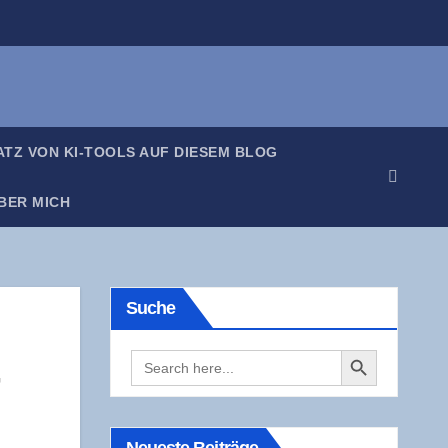
SATZ VON KI-TOOLS AUF DIE­SEM BLOG
BER MICH
Suche
Search Button
Search
­
for: