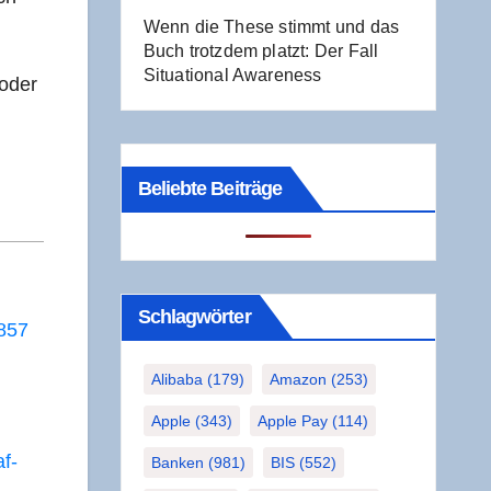
Wenn die The­se stimmt und das
Buch trotz­dem platzt: Der Fall
Situa­tio­nal Awareness
 oder
Beliebte Beiträge
Schlag­wör­ter
0857
Alibaba
(179)
Amazon
(253)
Apple
(343)
Apple Pay
(114)
af­
Banken
(981)
BIS
(552)