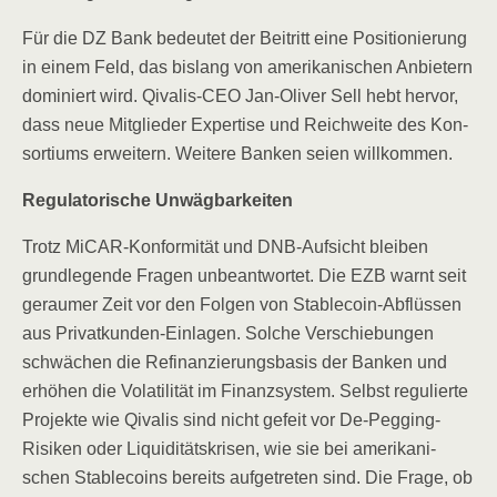
Für die DZ Bank bedeu­tet der Bei­tritt eine Posi­tio­nie­rung
in einem Feld, das bis­lang von ame­ri­ka­ni­schen Anbie­tern
domi­niert wird. Qiva­lis-CEO Jan-Oli­ver Sell hebt her­vor,
dass neue Mit­glie­der Exper­ti­se und Reich­wei­te des Kon­
sor­ti­ums erwei­tern. Wei­te­re Ban­ken sei­en willkommen.
Regu­la­to­ri­sche Unwägbarkeiten
Trotz MiCAR-Kon­for­mi­tät und DNB-Auf­sicht blei­ben
grund­le­gen­de Fra­gen unbe­ant­wor­tet. Die EZB warnt seit
gerau­mer Zeit vor den Fol­gen von Sta­b­le­co­in-Abflüs­sen
aus Pri­vat­kun­den-Ein­la­gen. Sol­che Ver­schie­bun­gen
schwä­chen die Refi­nan­zie­rungs­ba­sis der Ban­ken und
erhö­hen die Vola­ti­li­tät im Finanz­sys­tem. Selbst regu­lier­te
Pro­jek­te wie Qiva­lis sind nicht gefeit vor De-Peg­ging-
Risi­ken oder Liqui­di­täts­kri­sen, wie sie bei ame­ri­ka­ni­
schen Sta­b­le­co­ins bereits auf­ge­tre­ten sind. Die Fra­ge, ob