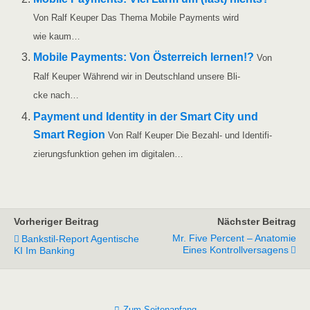
Von Ralf Keu­per Das The­ma Mobi­le Pay­ments wird
wie kaum…
Mobi­le Pay­ments: Von Öster­reich ler­nen!?
Von
Ralf Keu­per Wäh­rend wir in Deutsch­land unse­re Bli­
cke nach…
Pay­ment und Iden­ti­ty in der Smart City und
Smart Regi­on
Von Ralf Keu­per Die Bezahl- und Iden­ti­fi­
zie­rungs­funk­ti­on gehen im digitalen…
Vorheriger Beitrag
Nächster Beitrag
Mr. Five Percent – Anatomie
Bankstil-Report Agentische
Eines Kontrollversagens
KI Im Banking
Zum Seitenanfang