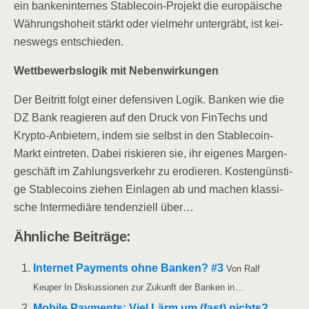
ein ban­ken­in­ter­nes Sta­b­le­co­in-Pro­jekt die euro­päi­sche
Wäh­rungs­ho­heit stärkt oder viel­mehr unter­gräbt, ist kei­
nes­wegs entschieden.
Wett­be­werbs­lo­gik mit Nebenwirkungen
Der Bei­tritt folgt einer defen­si­ven Logik. Ban­ken wie die
DZ Bank reagie­ren auf den Druck von FinTechs und
Kryp­to-Anbie­tern, indem sie selbst in den Sta­b­le­co­in-
Markt ein­tre­ten. Dabei ris­kie­ren sie, ihr eige­nes Mar­gen­
ge­schäft im Zah­lungs­ver­kehr zu ero­die­ren. Kos­ten­güns­ti­
ge Sta­b­le­co­ins zie­hen Ein­la­gen ab und machen klas­si­
sche Inter­me­diä­re ten­den­zi­ell über…
Ähn­li­che Beiträge:
Inter­net Pay­ments ohne Ban­ken? #3
Von Ralf
Keu­per In Dis­kus­sio­nen zur Zukunft der Ban­ken in…
Mobi­le Pay­ments: Viel Lärm um (fast) nichts?