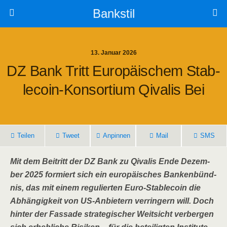
Bankstil
13. Januar 2026
DZ Bank Tritt Euro­päi­schem Sta­b­
Le­co­in-Kon­sor­ti­um Qiva­lis Bei
Tei­len
Tweet
Anpin­nen
Mail
SMS
Mit dem Bei­tritt der DZ Bank zu Qiva­lis Ende Dezem­
ber 2025 for­miert sich ein euro­päi­sches Ban­ken­bünd­
nis, das mit einem regu­lier­ten Euro-Sta­b­le­co­in die
Abhän­gig­keit von US-Anbie­tern ver­rin­gern will. Doch
hin­ter der Fas­sa­de stra­te­gi­scher Weit­sicht ver­ber­gen