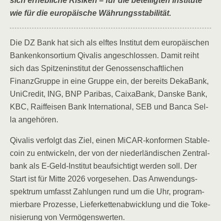
sich erheb­li­che Risi­ken – für die betei­lig­ten Insti­tu­te
wie für die euro­päi­sche Währungsstabilität.
Die DZ Bank hat sich als elf­tes Insti­tut dem euro­päi­schen
Ban­ken­kon­sor­ti­um Qiva­lis ange­schlos­sen. Damit reiht
sich das Spit­zen­in­sti­tut der Genos­sen­schaft­li­chen
Finanz­Grup­pe in eine Grup­pe ein, der bereits Deka­Bank,
UniCre­dit, ING, BNP Pari­bas, Caix­a­Bank, Dans­ke Bank,
KBC, Raiff­ei­sen Bank Inter­na­tio­nal, SEB und Ban­ca Sel­
la angehören.
Qiva­lis ver­folgt das Ziel, einen MiCAR-kon­for­men Sta­b­le­
co­in zu ent­wi­ckeln, der von der nie­der­län­di­schen Zen­tral­
bank als E‑Geld-Insti­tut beauf­sich­tigt wer­den soll. Der
Start ist für Mit­te 2026 vor­ge­se­hen. Das Anwen­dungs­
spek­trum umfasst Zah­lun­gen rund um die Uhr, pro­gram­
mier­ba­re Pro­zes­se, Lie­fer­ket­ten­ab­wick­lung und die Toke­
ni­sie­rung von Vermögenswerten.