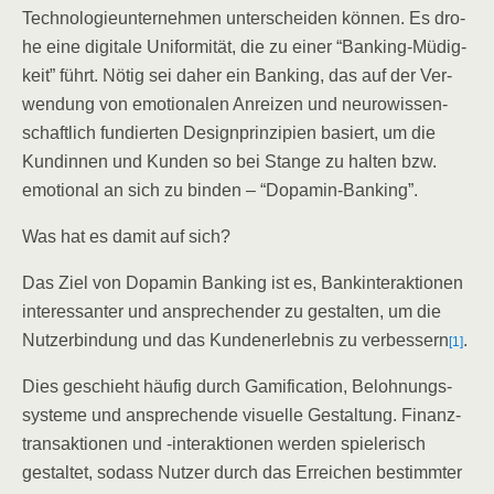
Tech­no­lo­gie­un­ter­neh­men unter­schei­den kön­nen. Es dro­
he eine digi­ta­le Uni­for­mi­tät, die zu einer “Ban­king-Müdig­
keit” führt. Nötig sei daher ein Ban­king, das auf der Ver­
wen­dung von emo­tio­na­len Anrei­zen und neu­ro­wis­sen­
schaft­lich fun­dier­ten Design­prin­zi­pi­en basiert, um die
Kun­din­nen und Kun­den so bei Stan­ge zu hal­ten bzw.
emo­tio­nal an sich zu bin­den – “Dopa­min-Ban­king”.
Was hat es damit auf sich?
Das Ziel von Dopa­min Ban­king ist es, Bank­in­ter­ak­tio­nen
inter­es­san­ter und anspre­chen­der zu gestal­ten, um die
Nutz­er­bin­dung und das Kun­den­er­leb­nis zu ver­bes­sern
.
[1]
Dies geschieht häu­fig durch Gami­fi­ca­ti­on, Beloh­nungs­
sys­te­me und anspre­chen­de visu­el­le Gestal­tung. Finanz­
trans­ak­tio­nen und ‑inter­ak­tio­nen wer­den spie­le­risch
gestal­tet, sodass Nut­zer durch das Errei­chen bestimm­ter