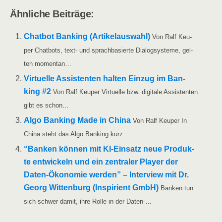
Ähn­li­che Beiträge:
Chat­bot Ban­king (Arti­kel­aus­wahl)
Von Ralf Keu­
per Chat­bots, text- und sprach­ba­sier­te Dia­log­sys­te­me, gel­
ten momentan…
Vir­tu­el­le Assis­ten­ten hal­ten Ein­zug im Ban­
king #2
Von Ralf Keu­per Vir­tu­el­le bzw. digi­ta­le Assis­ten­ten
gibt es schon…
Algo Ban­king Made in Chi­na
Von Ralf Keu­per In
Chi­na steht das Algo Ban­king kurz…
“Ban­ken kön­nen mit KI-Ein­­satz neue Pro­duk­
te ent­wi­ckeln und ein zen­tra­ler Play­er der
Daten-Öko­­­no­­mie wer­den” – Inter­view mit Dr.
Georg Wit­ten­burg (Inspi­ri­ent GmbH)
Ban­ken tun
sich schwer damit, ihre Rol­le in der Daten-…