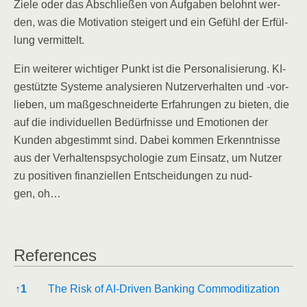
Zie­le oder das Abschlie­ßen von Auf­ga­ben belohnt wer­
den, was die Moti­va­ti­on stei­gert und ein Gefühl der Erfül­
lung vermittelt.
Ein wei­te­rer wich­ti­ger Punkt ist die Per­so­na­li­sie­rung. KI-
gestütz­te Sys­te­me ana­ly­sie­ren Nut­zer­ver­hal­ten und ‑vor­
lie­ben, um maß­ge­schnei­der­te Erfah­run­gen zu bie­ten, die
auf die indi­vi­du­el­len Bedürf­nis­se und Emo­tio­nen der
Kun­den abge­stimmt sind. Dabei kom­men Erkennt­nis­se
aus der Ver­hal­tens­psy­cho­lo­gie zum Ein­satz, um Nut­zer
zu posi­ti­ven finan­zi­el­len Ent­schei­dun­gen zu nud­
gen, oh…
Refe­ren­ces
Refe­ren­ces
↑
1
The Risk of AI-Dri­ven Ban­king Commoditization