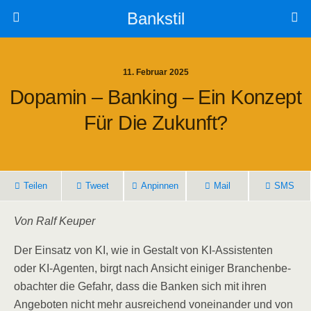
Bankstil
11. Februar 2025
Dopa­min – Ban­king – Ein Kon­zept
Für Die Zukunft?
Tei­len
Tweet
Anpin­nen
Mail
SMS
Von Ralf Keuper
Der Ein­satz von KI, wie in Gestalt von KI-Assis­ten­ten
oder KI-Agen­ten, birgt nach Ansicht eini­ger Bran­chen­be­
ob­ach­ter die Gefahr, dass die Ban­ken sich mit ihren
Ange­bo­ten nicht mehr aus­rei­chend von­ein­an­der und von