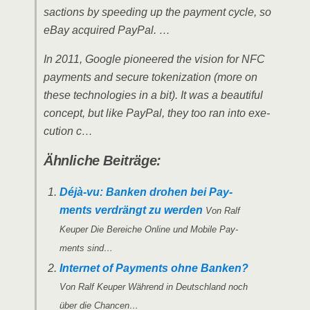
sac­tions by spee­ding up the pay­ment cycle, so
eBay acqui­red PayPal. …
In 2011, Goog­le pio­nee­red the visi­on for NFC
pay­ments and secu­re toke­niza­ti­on (more on
the­se tech­no­lo­gies in a bit). It was a beau­tiful
con­cept, but like Pay­Pal, they too ran into exe­
cu­ti­on c…
Ähn­li­che Beiträge:
Déjà-vu: Ban­ken dro­hen bei Pay­
ments ver­drängt zu wer­den
Von Ralf
Keu­per Die Berei­che Online und Mobi­le Pay­
ments sind…
Inter­net of Pay­ments ohne Ban­ken?
Von Ralf Keu­per Wäh­rend in Deutsch­land noch
über die Chancen…