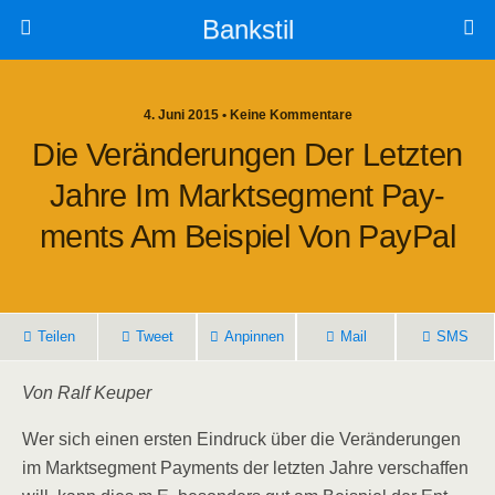
Bankstil
4. Juni 2015 • Keine Kommentare
Die Ver­än­de­run­gen Der Letz­ten
Jah­re Im Markt­seg­ment Pay­
Ments Am Bei­spiel Von PayPal
Tei­len
Tweet
Anpin­nen
Mail
SMS
Von Ralf Keuper
Wer sich einen ers­ten Ein­druck über die Ver­än­de­run­gen
im Markt­seg­ment Pay­ments der letz­ten Jah­re ver­schaf­fen