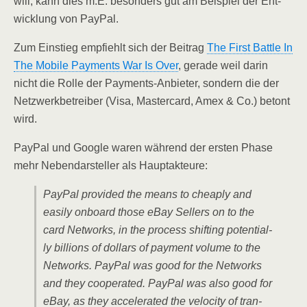
will, kann dies m.E. beson­ders gut am Bei­spiel der Ent­
wick­lung von PayPal.
Zum Ein­stieg emp­fiehlt sich der Bei­trag
The First Batt­le In
The Mobi­le Pay­ments War Is Over
, gera­de weil dar­in
nicht die Rol­le der Pay­ments-Anbie­ter, son­dern die der
Netz­werk­be­trei­ber (Visa, Mas­ter­card, Amex & Co.) betont
wird.
Pay­Pal und Goog­le waren wäh­rend der ers­ten Pha­se
mehr Neben­dar­stel­ler als Hauptakteure:
Pay­Pal pro­vi­ded the means to chea­p­ly and
easi­ly onboard tho­se eBay Sel­lers on to the
card Net­works, in the pro­cess shif­ting poten­ti­al­
ly bil­li­ons of dol­lars of pay­ment volu­me to the
Net­works. Pay­Pal was good for the Net­works
and they coope­ra­ted. Pay­Pal was also good for
eBay, as they acce­le­ra­ted the velo­ci­ty of tran­