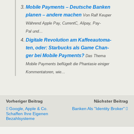
Mobi­le Pay­ments – Deut­sche Ban­ken
pla­nen – ande­re machen
Von Ralf Keu­per
Wäh­rend Apple Pay, Cur­rentC, Ali­pay, Pay­
Pal und…
Digi­ta­le Revo­lu­ti­on am Kaf­fee­au­to­ma­
ten, oder: Star­bucks als Game Chan­
ger bei Mobi­le Pay­ments?
Das The­ma
Mobi­le Pay­ments beflü­gelt die Phan­ta­sie eini­ger
Kom­men­ta­to­ren, wie…
Vorheriger Beitrag
Nächster Beitrag
Google, Apple & Co.
Banken Als "Identity Broker"
Schaffen Ihre Eigenen
Bezahlsysteme