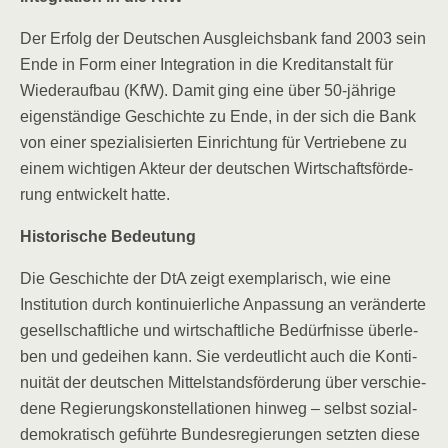
Der Erfolg der Deut­schen Aus­gleichs­bank fand 2003 sein
Ende in Form einer Inte­gra­ti­on in die Kre­dit­an­stalt für
Wie­der­auf­bau (KfW). Damit ging eine über 50-jäh­ri­ge
eigen­stän­di­ge Geschich­te zu Ende, in der sich die Bank
von einer spe­zia­li­sier­ten Ein­rich­tung für Ver­trie­be­ne zu
einem wich­ti­gen Akteur der deut­schen Wirt­schafts­för­de­
rung ent­wi­ckelt hatte.
His­to­ri­sche Bedeutung
Die Geschich­te der DtA zeigt exem­pla­risch, wie eine
Insti­tu­ti­on durch kon­ti­nu­ier­li­che Anpas­sung an ver­än­der­te
gesell­schaft­li­che und wirt­schaft­li­che Bedürf­nis­se über­le­
ben und gedei­hen kann. Sie ver­deut­licht auch die Kon­ti­
nui­tät der deut­schen Mit­tel­stands­för­de­rung über ver­schie­
de­ne Regie­rungs­kon­stel­la­tio­nen hin­weg – selbst sozi­al­
de­mo­kra­tisch geführ­te Bun­des­re­gie­run­gen setz­ten die­se