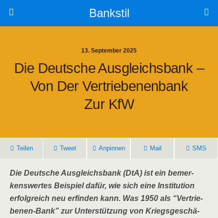
Bankstil
13. September 2025
Die Deut­sche Aus­gleichs­bank –
Von Der Ver­trie­be­nen­bank
Zur KfW
Tei­len
Tweet
Anpin­nen
Mail
SMS
Die Deut­sche Aus­gleichs­bank (DtA) ist ein bemer­
kens­wer­tes Bei­spiel dafür, wie sich eine Insti­tu­ti­on
erfolg­reich neu erfin­den kann. Was 1950 als “Ver­trie­
be­nen-Bank” zur Unter­stüt­zung von Kriegs­ge­schä­