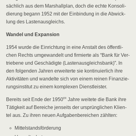
säch­lich aus dem Mar­shall­plan, doch die ech­te Kon­so­li­
die­rung begann 1952 mit der Ein­bin­dung in die Abwick­
lung des Lastenausgleichs.
Wan­del und Expansion
1954 wur­de die Ein­rich­tung in eine Anstalt des öffent­li­
chen Rechts umge­wan­delt und fir­mier­te als “Bank für Ver­
trie­be­ne und Geschä­dig­te (Las­ten­aus­gleichs­bank)”. In
den fol­gen­den Jah­ren erwei­ter­te sie kon­ti­nu­ier­lich ihre
Akti­vi­tä­ten und wan­del­te sich von einem rei­nen Finan­zie­
rungs­in­sti­tut zu einem kom­ple­xen Dienstleister.
er
Bereits seit Ende der 1950
Jah­re wei­te­te die Bank ihre
Tätig­keit auf Berei­che jen­seits der ursprüng­li­chen Kli­en­
tel aus. Zu ihren neu­en Auf­ga­ben­be­rei­chen zählten:
Mit­tel­stands­för­de­rung