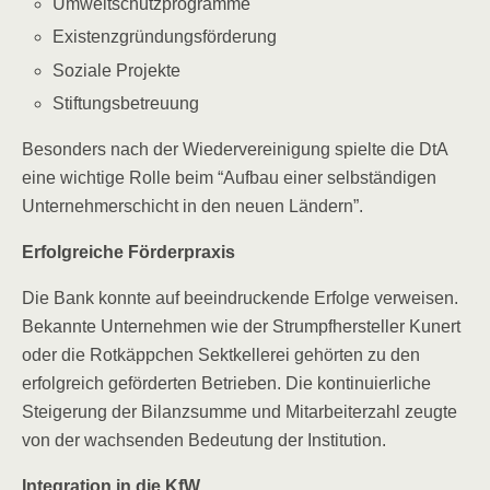
Umwelt­schutz­pro­gram­me
Exis­tenz­grün­dungs­för­de­rung
Sozia­le Projekte
Stif­tungs­be­treu­ung
Beson­ders nach der Wie­der­ver­ei­ni­gung spiel­te die DtA
eine wich­ti­ge Rol­le beim “Auf­bau einer selb­stän­di­gen
Unter­neh­mer­schicht in den neu­en Ländern”.
Erfolg­rei­che Förderpraxis
Die Bank konn­te auf beein­dru­cken­de Erfol­ge ver­wei­sen.
Bekann­te Unter­neh­men wie der Strumpf­her­stel­ler Kun­ert
oder die Rot­käpp­chen Sekt­kel­le­rei gehör­ten zu den
erfolg­reich geför­der­ten Betrie­ben. Die kon­ti­nu­ier­li­che
Stei­ge­rung der Bilanz­sum­me und Mit­ar­bei­ter­zahl zeug­te
von der wach­sen­den Bedeu­tung der Institution.
Inte­gra­ti­on in die KfW