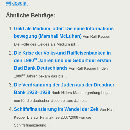
Wiki­pe­dia
Ähn­li­che Beiträge:
Geld als Medi­um, oder: Die neue Infor­ma­ti­ons­
be­we­gung (Mar­shall McLuhan)
Von Ralf Keu­per
Die Rol­le des Gel­des als Medi­um ist…
Die Kri­se der Volks-und Raiff­ei­sen­ban­ken in
er
den 1980
Jah­ren und die Geburt der ers­ten
Bad Bank Deutsch­lands
Von Ralf Keu­per In den
er
1980
Jah­ren bekam das bis…
Die Ver­drän­gung der Juden aus der Dresd­ner
Bank 1933–1938
Nach Hit­lers Macht­er­grei­fung began­
nen für die deut­schen Juden bit­te­re Jahre…
Schiffs­fi­nan­zie­rung im Wan­del der Zeit
Von Ralf
Keu­per Bis zur Finanz­kri­se 2007/​​2008 war die
Schiffsfinanzierung…