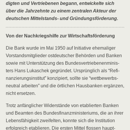
dig­ten und Ver­trie­be­nen begann, ent­wi­ckel­te sich
über die Jahr­zehn­te zu einem zen­tra­len Akteur der
deut­schen Mit­tel­stands- und Gründungsförderung.
Von der Nach­kriegs­hil­fe zur Wirtschaftsförderung
Die Bank wur­de im Mai 1950 auf Initia­ti­ve ehe­ma­li­ger
Vor­stands­mit­glie­der ost­deut­scher Behör­den und Ban­ken
sowie mit Unter­stüt­zung des Bun­des­ver­trie­be­nen­mi­nis­
ters Hans Lukaschek gegrün­det. Ursprüng­lich als “Refi­
nan­zie­rungs­in­sti­tut” kon­zi­piert, soll­te sie “wett­be­werbs­
neu­tral arbei­ten” und die ört­li­chen Haus­ban­ken ergän­zen,
nicht ersetzen.
Trotz anfäng­li­cher Wider­stän­de von eta­blier­ten Ban­ken
und Beam­ten des Bun­des­fi­nanz­mi­nis­te­ri­ums, die an ihrer
Lebens­fä­hig­keit zwei­fel­ten, konn­te sich die Insti­tu­ti­on
erfolg­reich eta­blie­ren. Die ers­ten Mit­tel flos­sen haupt­