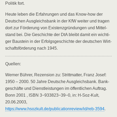
Poli­tik fort.
Heu­te leben die Erfah­run­gen und das Know-how der
Deut­schen Aus­gleichs­bank in der KfW wei­ter und tra­gen
dort zur För­de­rung von Exis­tenz­grün­dun­gen und Mit­tel­
stand bei. Die Geschich­te der DtA bleibt damit ein wich­ti­
ger Bau­stein in der Erfolgs­ge­schich­te der deut­schen Wirt­
schafts­för­de­rung nach 1945.
Quel­len:
Wer­ner Büh­rer, Rezen­si­on zu: Stritt­mat­ter, Franz Josef:
1950 – 2000. 50 Jah­re Deut­sche Aus­gleichs­bank. Bank­
ge­schäf­te und Dienst­leis­tun­gen im öffent­li­chen Auf­trag.
Bonn 2001 , ISBN 3−933823−39−0, in: H‑Soz-Kult,
20.06.2003,
https://www.hsozkult.de/publicationreview/id/reb-3594
.