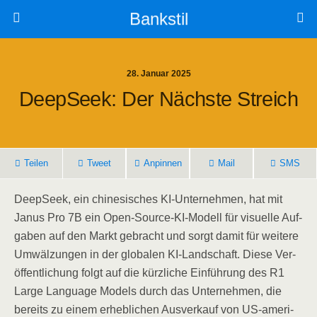
Bankstil
28. Januar 2025
Deep­Seek: Der Nächs­te Streich
Tei­len
Tweet
Anpin­nen
Mail
SMS
Deep­Seek, ein chi­ne­si­sches KI-Unter­neh­men, hat mit
Janus Pro 7B ein Open-Source-KI-Modell für visu­el­le Auf­
ga­ben auf den Markt gebracht und sorgt damit für wei­te­re
Umwäl­zun­gen in der glo­ba­len KI-Land­schaft. Die­se Ver­
öf­fent­li­chung folgt auf die kürz­li­che Ein­füh­rung des R1
Lar­ge Lan­guage Models durch das Unter­neh­men, die
bereits zu einem erheb­li­chen Aus­ver­kauf von US-ame­ri­