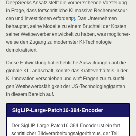
Deep­Seeks Ansatz stellt die vor­herr­schen­de Vor­stel­lung
in Fra­ge, dass fort­schritt­li­che KI mas­si­ve Rechen­res­sour­
cen und Inves­ti­tio­nen erfor­dert
. Das Unter­neh­men
[2]
behaup­tet, sei­ne Model­le zu einem Bruch­teil der Kos­ten
sei­ner Wett­be­wer­ber ent­wi­ckelt zu haben, was mög­li­cher­
wei­se den Zugang zu moderns­ter KI-Tech­no­lo­gie
demokratisiert.
Die­se Ent­wick­lung hat erheb­li­che Aus­wir­kun­gen auf die
glo­ba­le KI-Land­schaft, könn­te das Kräf­te­ver­hält­nis in der
KI-Inno­va­ti­on ver­schie­ben und wirft Fra­gen zur zukünf­ti­
gen Wett­be­werbs­fä­hig­keit der US-Tech­no­lo­gie­gi­gan­ten
in die­sem Bereich auf.
SigLIP-Lar­ge-Patch16-384-Enco­der
Der SigLIP-Lar­ge-Patch16-384-Enco­der ist ein fort­
schritt­li­cher Bild­ver­ar­bei­tungs­al­go­rith­mus, der Teil