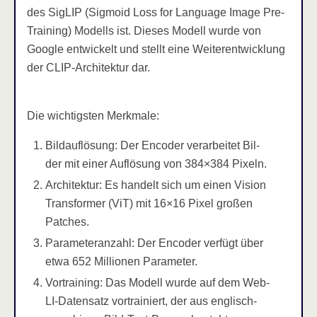
des SigLIP (Sig­mo­id Loss for Lan­guage Image Pre-
Trai­ning) Modells ist. Die­ses Modell wur­de von
Goog­le ent­wi­ckelt und stellt eine Wei­ter­ent­wick­lung
der CLIP-Archi­tek­tur dar.
Die wich­tigs­ten Merkmale:
Bild­auf­lö­sung: Der Enco­der ver­ar­bei­tet Bil­
der mit einer Auf­lö­sung von 384×384 Pixeln.
Archi­tek­tur: Es han­delt sich um einen Visi­on
Trans­for­mer (ViT) mit 16×16 Pixel gro­ßen
Patches.
Para­me­ter­an­zahl: Der Enco­der ver­fügt über
etwa 652 Mil­lio­nen Parameter.
Vor­trai­ning: Das Modell wur­de auf dem Web­
LI-Daten­satz vor­trai­niert, der aus eng­lisch­