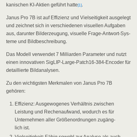
ka­ni­schen KI-Akti­en geführt hat­te
.
[1]
Janus Pro 7B ist auf Effi­zi­enz und Viel­sei­tig­keit aus­ge­legt
und zeich­net sich in ver­schie­de­nen visu­el­len Auf­ga­ben
aus, dar­un­ter Bil­der­zeu­gung, visu­el­le Fra­ge-Ant­wort-Sys­
te­me und Bildbeschreibung.
Das Modell ver­wen­det 7 Mil­li­ar­den Para­me­ter und nutzt
einen inno­va­ti­ven SigLIP-Lar­ge-Patch16-384-Enco­der für
detail­lier­te Bildanalysen.
Zu den wich­tigs­ten Merk­ma­len von Janus Pro 7B
gehören:
Effi­zi­enz: Aus­ge­wo­ge­nes Ver­hält­nis zwi­schen
Leis­tung und Rechen­auf­wand, wodurch es für
Unter­neh­men aller Grö­ßen­ord­nun­gen zugäng­
lich ist.
Viel­sei­tig­keit: Fähig sowohl zur Ana­ly­se als auch