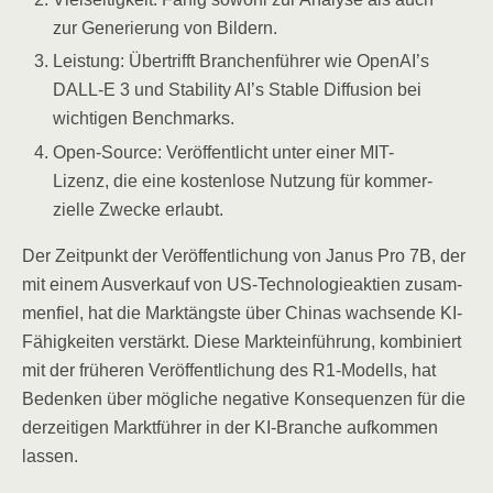
zur Gene­rie­rung von Bildern.
Leis­tung: Über­trifft Bran­chen­füh­rer wie OpenAI’s
DALL‑E 3 und Sta­bi­li­ty AI’s Sta­ble Dif­fu­si­on bei
wich­ti­gen Benchmarks.
Open-Source: Ver­öf­fent­licht unter einer MIT-
Lizenz, die eine kos­ten­lo­se Nut­zung für kom­mer­
zi­el­le Zwe­cke erlaubt.
Der Zeit­punkt der Ver­öf­fent­li­chung von Janus Pro 7B, der
mit einem Aus­ver­kauf von US-Tech­no­lo­gie­ak­ti­en zusam­
men­fiel, hat die Mark­t­ängs­te über Chi­nas wach­sen­de KI-
Fähig­kei­ten ver­stärkt. Die­se Markt­ein­füh­rung, kom­bi­niert
mit der frü­he­ren Ver­öf­fent­li­chung des R1-Modells, hat
Beden­ken über mög­li­che nega­ti­ve Kon­se­quen­zen für die
der­zei­ti­gen Markt­füh­rer in der KI-Bran­che auf­kom­men
lassen.