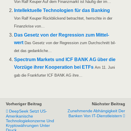
Von Ralf Keu­per Auf dem Finanz­markt ist häu­fig der im…
Intel­lek­tu­el­le Tech­no­lo­gien für das Ban­king
Von Ralf Keu­per Rück­bli­ckend betrach­tet, herrsch­te in der
Finanz­kri­se von…
Das Gesetz von der Regres­si­on zum Mit­tel­
wert
Das Gesetz von der Regres­si­on zum Durch­schnitt bil­
det das gedankliche…
Spec­trum Mar­kets und ICF BANK AG über die
Vor­zü­ge ihrer Koope­ra­ti­on bei ETFs
Am 11. Juni
gab die Frank­fur­ter ICF BANK AG ihre…
Vorheriger Beitrag
Nächster Beitrag
Zunehmende Abhängigkeit Der
DeepSeek Setzt US-
Banken Von IT-Dienstleistern
Amerikanische
Technologiekonzerne Und
Kryptowährungen Unter
Druck