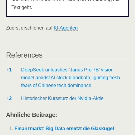
Text geht.
Zuerst erschie­nen auf
KI-Agen­ten
Refe­ren­ces
Refe­ren­ces
↑
1
Deep­Seek unleas­hes ‘Janus Pro 7B’ visi­on
model amidst AI stock blood­bath, igni­ting fresh
fears of Chi­ne­se tech dominance
↑
2
His­to­ri­scher Kurs­sturz der Nvidia-Aktie
Ähn­li­che Beiträge:
Finanz­markt: Big Data ersetzt die Glas­ku­gel