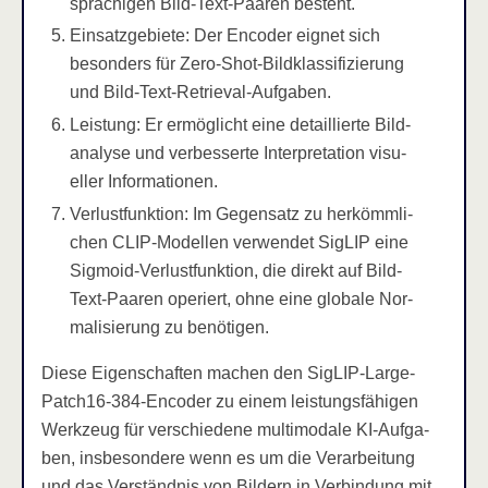
spra­chi­gen Bild-Text-Paa­ren besteht.
Ein­satz­ge­bie­te: Der Enco­der eig­net sich
beson­ders für Zero-Shot-Bild­klas­si­fi­zie­rung
und Bild-Text-Retrieval-Aufgaben.
Leis­tung: Er ermög­licht eine detail­lier­te Bild­
ana­ly­se und ver­bes­ser­te Inter­pre­ta­ti­on visu­
el­ler Informationen.
Ver­lust­funk­ti­on: Im Gegen­satz zu her­kömm­li­
chen CLIP-Model­len ver­wen­det SigLIP eine
Sig­mo­id-Ver­lust­funk­ti­on, die direkt auf Bild-
Text-Paa­ren ope­riert, ohne eine glo­ba­le Nor­
ma­li­sie­rung zu benötigen.
Die­se Eigen­schaf­ten machen den SigLIP-Lar­ge-
Patch16-384-Enco­der zu einem leis­tungs­fä­hi­gen
Werk­zeug für ver­schie­de­ne mul­ti­mo­da­le KI-Auf­ga­
ben, ins­be­son­de­re wenn es um die Ver­ar­bei­tung
und das Ver­ständ­nis von Bil­dern in Ver­bin­dung mit