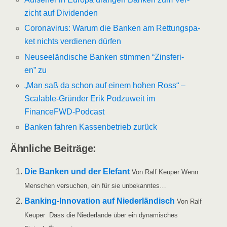
zicht auf Dividenden
Coro­na­vi­rus: War­um die Ban­ken am Ret­tungs­pa­
ket nichts ver­die­nen dürfen
Neu­see­län­di­sche Ban­ken stim­men “Zins­fe­ri­
en” zu
„Man saß da schon auf einem hohen Ross“ –
Sca­lable-Grün­der Erik Pod­zu­weit im
FinanceFWD-Podcast
Ban­ken fah­ren Kas­sen­be­trieb zurück
Ähn­li­che Beiträge:
Die Ban­ken und der Ele­fant
Von Ralf Keu­per Wenn
Men­schen ver­su­chen, ein für sie unbekanntes…
Ban­king-Inno­­va­­ti­on auf Nie­der­län­disch
Von Ralf
Keu­per Dass die Nie­der­lan­de über ein dyna­mi­sches