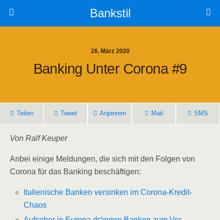
Bankstil
26. März 2020
Ban­king Unter Coro­na #9
Tei­len
Tweet
Anpin­nen
Mail
SMS
Von Ralf Keuper
Anbei eini­ge Mel­dun­gen, die sich mit den Fol­gen von
Coro­na für das Ban­king beschäftigen:
Ita­lie­ni­sche Ban­ken ver­sin­ken im Corona-Kredit-
Chaos
Auf­se­her in Euro­pa drän­gen Ban­ken zum Ver­