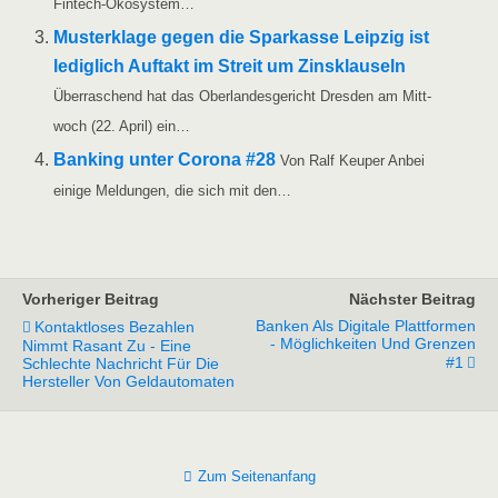
Fintech-Ökosystem…
Mus­ter­kla­ge gegen die Spar­kas­se Leip­zig ist
ledig­lich Auf­takt im Streit um Zins­klau­seln
Über­ra­schend hat das Ober­lan­des­ge­richt Dres­den am Mitt­
woch (22. April) ein…
Ban­king unter Coro­na #28
Von Ralf Keu­per Anbei
eini­ge Mel­dun­gen, die sich mit den…
Vorheriger Beitrag
Nächster Beitrag
Banken Als Digitale Plattformen
Kontaktloses Bezahlen
- Möglichkeiten Und Grenzen
Nimmt Rasant Zu - Eine
#1
Schlechte Nachricht Für Die
Hersteller Von Geldautomaten
Zum Seitenanfang