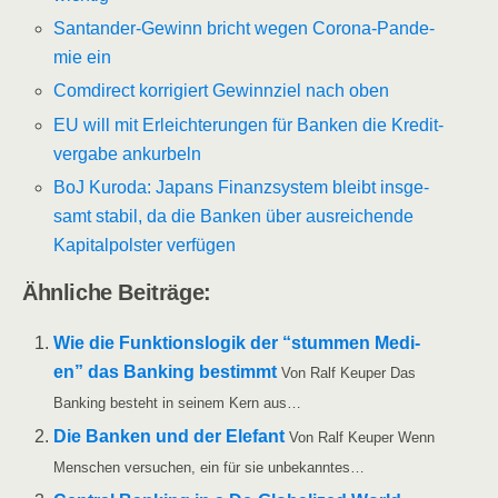
San­tan­der-Gewinn bricht wegen Coro­na-Pan­de­
mie ein
Com­di­rect kor­ri­giert Gewinn­ziel nach oben
EU will mit Erleich­te­run­gen für Ban­ken die Kre­dit­
ver­ga­be ankurbeln
BoJ Kur­o­da: Japans Finanz­sys­tem bleibt ins­ge­
samt sta­bil, da die Ban­ken über aus­rei­chen­de
Kapi­tal­pols­ter verfügen
Ähn­li­che Beiträge:
Wie die Funk­ti­ons­lo­gik der “stum­men Medi­
en” das Ban­king bestimmt
Von Ralf Keu­per Das
Ban­king besteht in sei­nem Kern aus…
Die Ban­ken und der Ele­fant
Von Ralf Keu­per Wenn
Men­schen ver­su­chen, ein für sie unbekanntes…