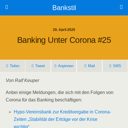
Bankstil
29. April 2020
Ban­king Unter Coro­na #25
Tei­len
Tweet
Anpin­nen
Mail
SMS
Von Ralf Keuper
Anbei eini­ge Mel­dun­gen, die sich mit den Fol­gen von
Coro­na für das Ban­king beschäftigen:
Hypo-Ver­eins­bank zur Kre­dit­ver­ga­be in Coro­na-
Zei­ten „Sta­bi­li­tät der Erträ­ge vor der Kri­se
wichtig“