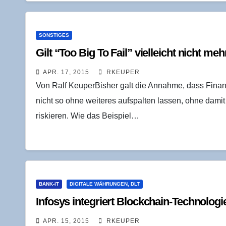
SONSTIGES
Gilt “Too Big To Fail” viel­leicht nicht meh
APR. 17, 2015
RKEUPER
Von Ralf KeuperBisher galt die Annahme, dass Finanzi
nicht so ohne weiteres aufspalten lassen, ohne dam
riskieren. Wie das Beispiel…
BANK-IT
DIGITALE WÄHRUNGEN, DLT
Info­sys inte­griert Block­chain-Tech­no­lo­
APR. 15, 2015
RKEUPER