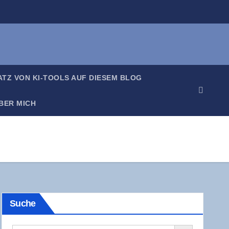
SATZ VON KI-TOOLS AUF DIE­SEM BLOG
BER MICH
Suche
Search Button
Search