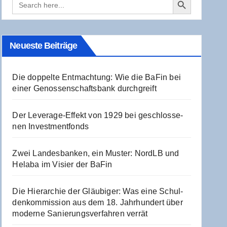
for:
Neu­es­te Beiträge
Die dop­pel­te Ent­mach­tung: Wie die BaFin bei
einer Genos­sen­schafts­bank durchgreift
Der Levera­ge-Effekt von 1929 bei geschlos­se­
nen Investmentfonds
Zwei Lan­des­ban­ken, ein Mus­ter: NordLB und
Hela­ba im Visier der BaFin
Die Hier­ar­chie der Gläu­bi­ger: Was eine Schul­
den­kom­mis­si­on aus dem 18. Jahr­hun­dert über
moder­ne Sanie­rungs­ver­fah­ren verrät