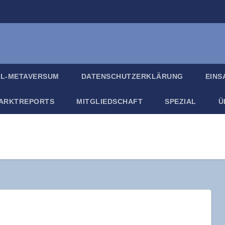
IL-META­VER­SUM
DATEN­SCHUTZ­ER­KLÄ­RUNG
EIN­
ARKT­RE­PORTS
MIT­GLIED­SCHAFT
SPE­ZI­AL
Ü