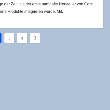
e der Zeit, bis der erste namhafte Hersteller von Core
eine Produkte integrieren würde. Mit…
mmerierung
3
4