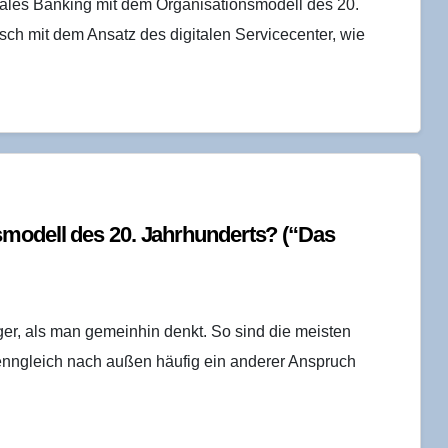
tales Banking mit dem Organisationsmodell des 20.
isch mit dem Ansatz des digitalen Servicecenter, wie
ns­mo­dell des 20. Jahr­hun­derts? (“Das
er, als man gemeinhin denkt. So sind die meisten
enngleich nach außen häufig ein anderer Anspruch