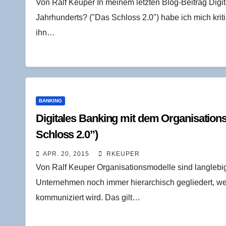
Von Ralf Keuper In meinem letzten Blog-Beitrag Digi
Jahrhunderts? ("Das Schloss 2.0") habe ich mich krit
ihn…
BANKING
Digi­ta­les Ban­king mit dem Orga­ni­sa­ti­o
Schloss 2.0”)
APR. 20, 2015
RKEUPER
Von Ralf Keuper Organisationsmodelle sind langlebig
Unternehmen noch immer hierarchisch gegliedert, w
kommuniziert wird. Das gilt…