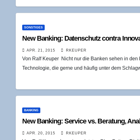
SONSTIGES
New Ban­king: Daten­schutz con­tra Innov
APR. 21, 2015
RKEUPER
Von Ralf Keuper Nicht nur die Banken sehen in den 
Technologie, die gerne und häufig unter dem Schla
BANKING
New Ban­king: Ser­vice vs. Bera­tung, Ana­
APR. 20, 2015
RKEUPER