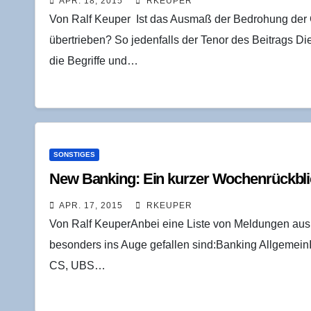
APR. 18, 2015
RKEUPER
Von Ralf Keuper Ist das Ausmaß der Bedrohung der 
übertrieben? So jedenfalls der Tenor des Beitrags D
die Begriffe und…
SONSTIGES
New Ban­king: Ein kur­zer Wochen­rück­b
APR. 17, 2015
RKEUPER
Von Ralf KeuperAnbei eine Liste von Meldungen aus 
besonders ins Auge gefallen sind:Banking Allgemein
CS, UBS…