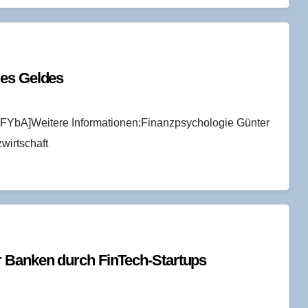
 des Geldes
FYbA]Weitere Informationen:Finanzpsychologie Günter
zwirtschaft
r Ban­ken durch Fin­Tech-Start­ups