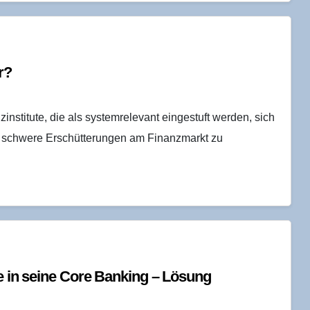
r?
nstitute, die als systemrelevant eingestuft werden, sich
it schwere Erschütterungen am Finanzmarkt zu
gie in sei­ne Core Ban­king – Lösung