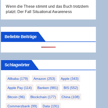
Wenn die The­se stimmt und das Buch trotz­dem
platzt: Der Fall Situa­tio­nal Awareness
Beliebte Beiträge
Schlag­wör­ter
Alibaba
(179)
Amazon
(253)
Apple
(343)
Apple Pay
(114)
Banken
(981)
BIS
(552)
Bitcoin
(96)
Blockchain
(177)
China
(108)
Commerzbank
(99)
Data
(191)