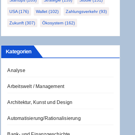
Startups
(289)
Strategie
(139)
Studie
(131)
USA
(176)
Wallet
(102)
Zahlungsverkehr
(93)
Zukunft
(307)
Ökosystem
(162)
Kate­go­rien
Analyse
Arbeitswelt / Management
Architektur, Kunst und Design
Automatisierung/Rationalisierung
Bank- und Finanzgeschichte