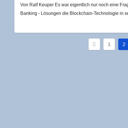
Von Ralf Keuper Es war eigentlich nur noch eine Frag
Banking - Lösungen die Blockchain-Technologie in s
Seitennu
1
2
der
Beiträge