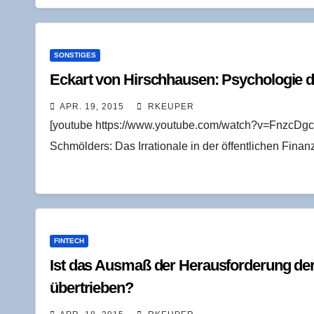
SONSTIGES
Eck­art von Hirsch­hau­sen: Psy­cho­lo­gie
APR. 19, 2015
RKEUPER
[youtube https://www.youtube.com/watch?v=FnzcDgc
Schmölders: Das Irrationale in der öffentlichen Finan
FINTECH
Ist das Aus­maß der Her­aus­for­de­rung de
übertrieben?