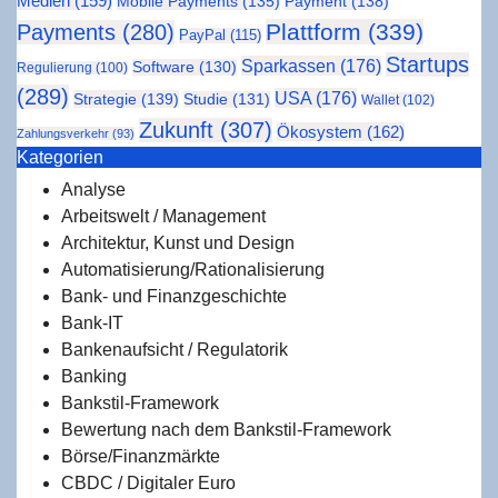
Medien
(159)
Mobile Payments
(135)
Payment
(138)
Plattform
(339)
Payments
(280)
PayPal
(115)
Startups
Sparkassen
(176)
Software
(130)
Regulierung
(100)
(289)
USA
(176)
Strategie
(139)
Studie
(131)
Wallet
(102)
Zukunft
(307)
Ökosystem
(162)
Zahlungsverkehr
(93)
Kate­go­rien
Analyse
Arbeitswelt / Management
Architektur, Kunst und Design
Automatisierung/Rationalisierung
Bank- und Finanzgeschichte
Bank-IT
Bankenaufsicht / Regulatorik
Banking
Bankstil-Framework
Bewertung nach dem Bankstil-Framework
Börse/Finanzmärkte
CBDC / Digitaler Euro