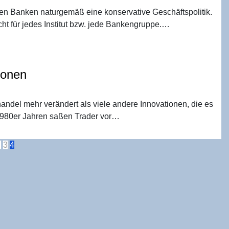
lgen Banken naturgemäß eine konservative Geschäftspolitik.
cht für jedes Institut bzw. jede Bankengruppe.…
tionen
ndel mehr verändert als viele andere Innovationen, die es
 1980er Jahren saßen Trader vor…
eitennummerierung
…
3
4
er
eiträge