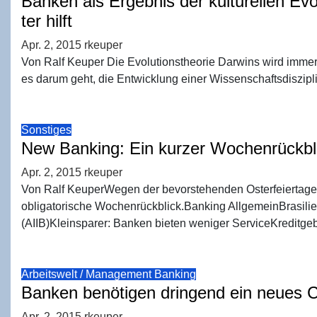
Ban­ken als Ergeb­nis der kul­tu­rel­len Evo
ter hilft
Apr. 2, 2015
rkeuper
Von Ralf Keuper Die Evolutionstheorie Darwins wird imme
es darum geht, die Entwicklung einer Wissenschaftsdiszipli
Sonstiges
New Ban­king: Ein kur­zer Wochen­rück­
Apr. 2, 2015
rkeuper
Von Ralf KeuperWegen der bevorstehenden Osterfeiertage,
obligatorische Wochenrückblick.Banking AllgemeinBrasilien 
(AIIB)Kleinsparer: Banken bieten weniger ServiceKredit
Arbeitswelt / Management
Banking
Ban­ken benö­ti­gen drin­gend ein neu­
Apr. 2, 2015
rkeuper