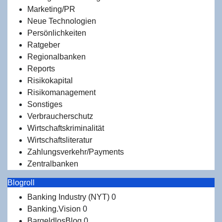
Marketing/PR
Neue Technologien
Persönlichkeiten
Ratgeber
Regionalbanken
Reports
Risikokapital
Risikomanagement
Sonstiges
Verbraucherschutz
Wirtschaftskriminalität
Wirtschaftsliteratur
Zahlungsverkehr/Payments
Zentralbanken
Blogroll
Banking Industry (NYT)
0
Banking.Vision
0
BargeldlosBlog
0