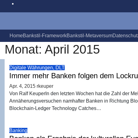
Zum
Inhalt
springen
Home
Bank­stil-Frame­work
Bank­stil-Meta­ver­sum
Daten­schutz
Monat:
April 2015
Digitale Währungen, DLT
Immer mehr Ban­ken fol­gen dem Lock­ru
Apr. 4, 2015
rkeuper
Von Ralf KeuperIn den letzten Wochen hat die Zahl der M
Annäherungsversuchen namhafter Banken in Richtung Blockc
Blockchain-Ledger Technology Catches…
Banking