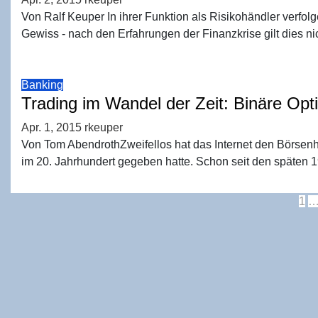
Von Ralf Keuper In ihrer Funktion als Risikohändler verfo
Gewiss - nach den Erfahrungen der Finanzkrise gilt dies ni
Banking
Tra­ding im Wan­del der Zeit: Binä­re Op
Apr. 1, 2015
rkeuper
Von Tom AbendrothZweifellos hat das Internet den Börsenha
im 20. Jahrhundert gegeben hatte. Schon seit den späten
S
1
d
B