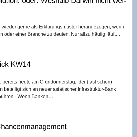
­lu­ti­on, oder: Wes­halb Dar­win nicht wei­
r wieder gerne als Erklärungsmuster herangezogen, wenn
n oder einer Branche zu deuten. Nur allzu häufig läuft…
blick KW14
 bereits heute am Gründonnerstag, der (fast schon)
beteiligt sich an neuer asiatischer Infrastruktur-Bank
gebühren - Wenn Banken…
es Chancenmanagement