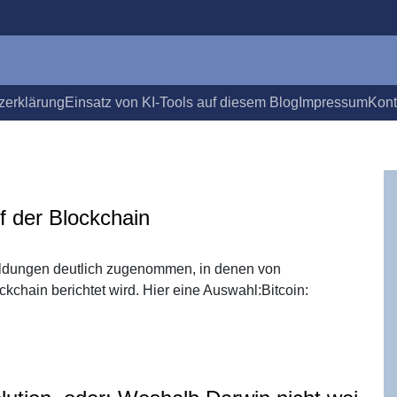
­er­klä­rung
Ein­satz von KI-Tools auf die­sem Blog
Impres­sum
Kon­
f der Blockchain
eldungen deutlich zugenommen, in denen von
hain berichtet wird. Hier eine Auswahl:Bitcoin: