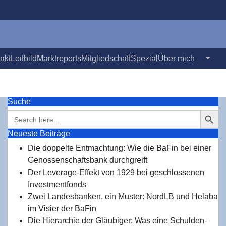
takt
Leit­bild
Markt­re­ports
Mit­glied­schaft
Spe­zi­al
Über mich
Suche
Search Button
Search
for:
Neu­es­te Beiträge
Die dop­pel­te Ent­mach­tung: Wie die BaFin bei einer
Genos­sen­schafts­bank durchgreift
Der Levera­ge-Effekt von 1929 bei geschlos­se­nen
Investmentfonds
Zwei Lan­des­ban­ken, ein Mus­ter: NordLB und Hela­ba
im Visier der BaFin
Die Hier­ar­chie der Gläu­bi­ger: Was eine Schul­den­