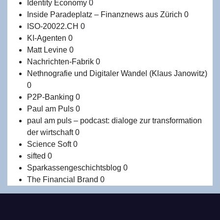
Identity Economy
0
Inside Paradeplatz – Finanznews aus Zürich
0
ISO-20022.CH
0
KI-Agenten
0
Matt Levine
0
Nachrichten-Fabrik
0
Nethnografie und Digitaler Wandel (Klaus Janowitz)
0
P2P-Banking
0
Paul am Puls
0
paul am puls – podcast: dialoge zur transformation
der wirtschaft
0
Science Soft
0
sifted
0
Sparkassengeschichtsblog
0
The Financial Brand
0