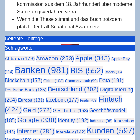
kom­mis­si­on aus dem 18. Jahr­hun­dert über moder­ne
Sanie­rungs­ver­fah­ren verrät
Wenn die The­se stimmt und das Buch trotz­dem
platzt: Der Fall Situa­tio­nal Awareness
Beliebte Beiträge
Schlag­wör­ter
Apple
(343)
Amazon
(253)
Alibaba
(179)
Apple Pay
Banken
(981)
BIS
(552)
(114)
Bitcoin
(96)
Blockchain
(177)
Data
(191)
China
(108)
Commerzbank
(99)
Deutschland
(302)
Digitalisierung
Deutsche Bank
(135)
Fintech
(204)
facebook
(177)
Europa
(131)
Filialen
(89)
(424)
Geld
(272)
Geschäftsmodell
Geschichte
(163)
Google
(330)
(185)
Identity
(192)
Innovation
Industrie
(98)
Kunden
(597)
Internet
(281)
(143)
Interview
(142)