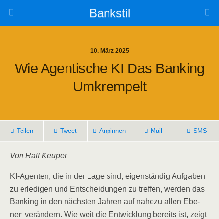
Bankstil
10. März 2025
Wie Agen­ti­sche KI Das Ban­king
Umkrempelt
Tei­len
Tweet
Anpin­nen
Mail
SMS
Von Ralf Keuper
KI-Agen­ten, die in der Lage sind, eigen­stän­dig Auf­ga­ben
zu erle­di­gen und Ent­schei­dun­gen zu tref­fen, wer­den das
Ban­king in den nächs­ten Jah­ren auf nahe­zu allen Ebe­
nen ver­än­dern. Wie weit die Ent­wick­lung bereits ist, zeigt