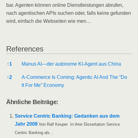
bar. Agen­ten kön­nen online Dienst­leis­tun­gen abru­fen,
nach agen­ti­schen APIs suchen oder, falls kei­ne gefun­den
wird, ein­fach die Web­sei­ten wie men…
Refe­ren­ces
Refe­ren­ces
↑
1
Manus AI—der auto­no­me KI-Agent aus China
↑
2
A‑Commerce Is Coming: Agen­tic AI And The “Do
It For Me” Economy
Ähn­li­che Beiträge:
Ser­vice Cen­tric Ban­king: Gedan­ken aus dem
Jahr 2008
Von Ralf Keu­per In ihrer Dis­ser­ta­ti­on Ser­vice
Cen­tric Ban­king als…