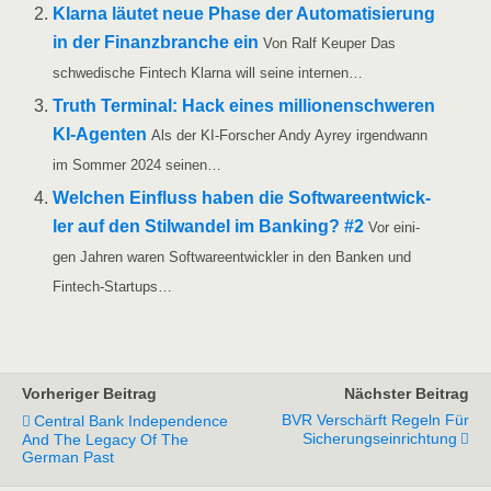
Klar­na läu­tet neue Pha­se der Auto­ma­ti­sie­rung
in der Finanz­bran­che ein
Von Ralf Keu­per Das
schwe­di­sche Fin­tech Klar­na will sei­ne internen…
Truth Ter­mi­nal: Hack eines mil­lio­nen­schwe­ren
KI-Agen­ten
Als der KI-For­­scher Andy Ayrey irgend­wann
im Som­mer 2024 seinen…
Wel­chen Ein­fluss haben die Soft­ware­ent­wick­
ler auf den Stil­wan­del im Ban­king? #2
Vor eini­
gen Jah­ren waren Soft­ware­ent­wick­ler in den Ban­ken und
Fintech-Startups…
Vorheriger Beitrag
Nächster Beitrag
BVR Verschärft Regeln Für
Central Bank Independence
Sicherungseinrichtung
And The Legacy Of The
German Past