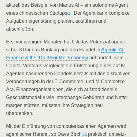
aktu­ell das Bei­spiel von Manus AI – ein auto­no­me Agent
eines chi­ne­si­schen Start­ups
. Der Agent kann kom­ple­xe
[1]
Auf­ga­ben eigen­stän­dig pla­nen, aus­füh­ren und
abschließen.
Erst vor weni­gen Mona­ten hat Citi das Poten­zi­al agen­ti­
scher KI für das Ban­king und den Han­del in
Agen­tic AI.
Finan­ce & the ‘Do It For Me’ Eco­no­my
behan­delt. Bain
Capi­tal Ven­tures ver­gleicht die Ent­ste­hung eines auf KI-
Agen­ten basie­ren­den Han­dels bereits mit den dis­rup­ti­ven
Ver­än­de­run­gen in der E‑Com­mer­ce- und M‑Com­mer­ce-
Ära. Finanz­or­ga­ni­sa­tio­nen, die sich auf tra­di­tio­nel­le
Geschäfts­mo­del­le wie Inter­ch­an­ge-Gebüh­ren und Net­to­
mar­gen stüt­zen, müss­ten ihre Stra­te­gien neu
überdenken.
Mit der Ein­füh­rung von com­pu­ter­ba­sier­ten Agen­ten wird
agen­ti­scher Han­del, so Dave Birch
, prak­tisch umsetz­
[2]