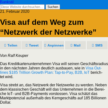
Bankstil
21. Februar 2020
Visa auf dem Weg zum
“Netz­werk der Netzwerke”
Tei­len
Tweet
Anpin­nen
Mail
SMS
Von Ralf Keuper
Das Kre­dit­kar­ten­un­ter­neh­men Visa will sei­nen Geschäfts­ra­di­us
in den nächs­ten Jah­ren deut­lich aus­bau­en, wie in
Visa Out­
lines $185 Tril­li­on Growth Plan: Tap-to-Pay, B2B, IoT
berich­
tet wird.
Visa strebt an, das Netz­werk der Netz­wer­ke zu wer­den. Neben
dem klas­si­schen Geschäft will das Unter­neh­men in die Berei­
che IoT- und B2B-Pay­ments vor­stos­sen. Visa schätzt das
Markt­po­ten­zi­al außer­halb des Kern­ge­schäfts auf 185 Bil­lio­nen
Dollar.