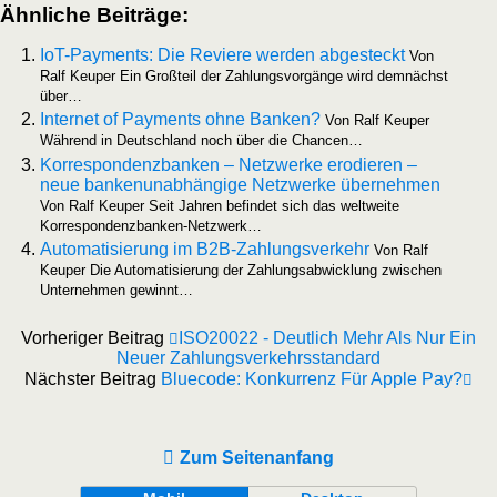
Ähn­li­che Beiträge:
IoT-Pay­­ments: Die Revie­re wer­den abge­steckt
Von
Ralf Keu­per Ein Groß­teil der Zah­lungs­vor­gän­ge wird dem­nächst
über…
Inter­net of Pay­ments ohne Ban­ken?
Von Ralf Keu­per
Wäh­rend in Deutsch­land noch über die Chancen…
Kor­re­spon­denz­ban­ken – Netz­wer­ke ero­die­ren –
neue ban­ken­un­ab­hän­gi­ge Netz­wer­ke über­neh­men
Von Ralf Keu­per Seit Jah­ren befin­det sich das welt­wei­te
Korrespondenzbanken-Netzwerk…
Auto­ma­ti­sie­rung im B2B-Zah­lungs­ver­kehr
Von Ralf
Keu­per Die Auto­ma­ti­sie­rung der Zah­lungs­ab­wick­lung zwi­schen
Unter­neh­men gewinnt…
Vorheriger Beitrag
ISO20022 - Deutlich Mehr Als Nur Ein
Neuer Zahlungsverkehrsstandard
Nächster Beitrag
Bluecode: Konkurrenz Für Apple Pay?
Zum Seitenanfang